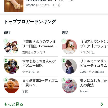
Amebaトピックス
1日前
トップブロガーランキング
旅行
美容
1
1
「吉田さんちのファミ
（旧アカウント）
リー日記」Powered b
ブログ【アラフォ
y Ameba 吉田さんファ
社売却セカンドラ
吉田さんファミリー
エマの日記
ミリーオフィシャルブ
フ】
ログ
2
2
☆やまあこ☆さんのデ
リトルミニマリス
ィズニー日記
ビューティコラム 
little minimalist'
☆やまあこ☆
あねっさ／anessa
uty colum
3
3
日々是甘露2〜ディズニ
美人になれる、た
ー風味〜
んの魔法
甘露
hiromi
もっと見る