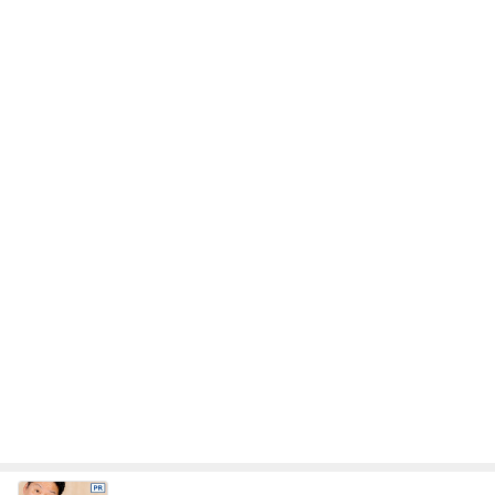
レジェンド松下のなんでもプレゼン！
Amebaトピックス
16時間前
だいた 美味しい梅シソの下拵え
Amebaトピックス
1日前
望まない現状をいちいち軌道修正
Amebaトピックス
2日前
桃の香料が強くて失敗したルイボス
Amebaトピックス
2日前
弟の送迎で動いた引きこもり息子
Amebaトピックス
2日前