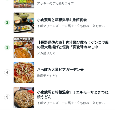
アッキーのデカ盛りライフ
小倉競馬と箱根温泉4 旅館宴会
2
下町マリーンズ・一口馬主・立ち飲み・立ち食いそ
ば
【長野県佐久市】肉汁飛び散る！ゲンコツ級
の巨大唐揚げと恒例「変化球冷やし中
3
華」！！〜李紅蘭さん〜
デカ盛りんぐ
さっぽろ大通ビアガーデン❤️
4
道産子どすどす！
小倉競馬と箱根温泉3 ミエルモーサときつね
焼うどん
5
下町マリーンズ・一口馬主・立ち飲み・立ち食いそ
ば