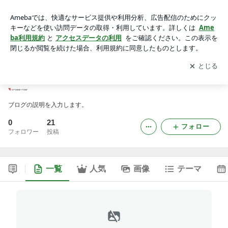
crossroad-kobe-reformのブログ
アプリをダウンロードして
ブログの更新通知
を受け取りまし
開く
ょう。
crossroad-kobe-reformのブログ
ブログの説明を入力します。
0
21
フォロー
フォロワー
投稿
一覧
人気
画像
テーマ