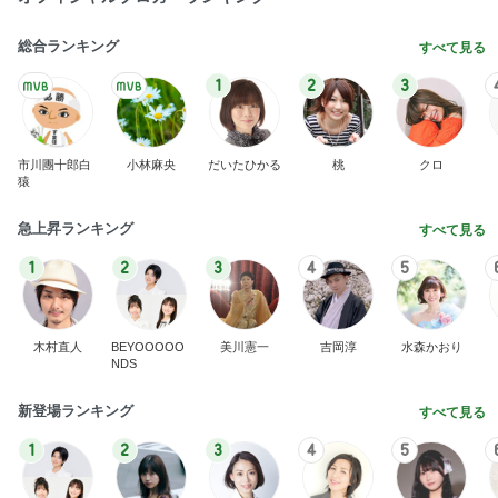
総合ランキング
すべて見る
1
2
3
市川團十郎白
小林麻央
だいたひかる
桃
クロ
猿
急上昇ランキング
すべて見る
1
2
3
4
5
木村直人
BEYOOOOO
美川憲一
吉岡淳
水森かおり
NDS
新登場ランキング
すべて見る
1
2
3
4
5