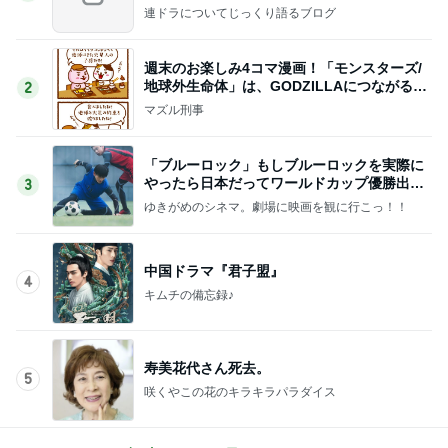
連ドラについてじっくり語るブログ
週末のお楽しみ4コマ漫画！「モンスターズ/
地球外生命体」は、GODZILLAにつながる出
2
世作！
マズル刑事
「ブルーロック」もしブルーロックを実際に
やったら日本だってワールドカップ優勝出来
3
るかもしれません
ゆきがめのシネマ。劇場に映画を観に行こっ！！
中国ドラマ『君子盟』
4
キムチの備忘録♪
寿美花代さん死去。
5
咲くやこの花のキラキラパラダイス