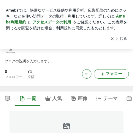
crexlionshimokuzawatenのブログ
アプリをダウンロードして
ブログの更新通知
を受け取りまし
開く
ょう。
crexlionshimokuzawatenのブログ
ブログの説明を入力します。
0
71
フォロー
フォロワー
投稿
一覧
人気
画像
テーマ