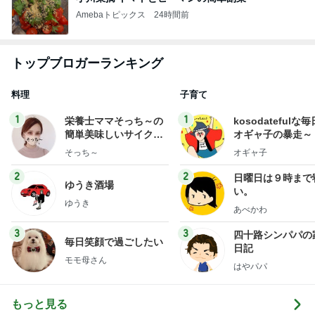
Amebaトピックス
24時間前
トップブロガーランキング
料理
子育て
1
1
栄養士ママそっち～の
kosodatefulな毎
簡単美味しいサイクル
オギャ子の暴走～
献立
そっち～
オギャ子
2
2
日曜日は９時まで
ゆうき酒場
い。
ゆうき
あべかわ
3
3
四十路シンパパの
毎日笑顔で過ごしたい
日記
モモ母さん
はやパパ
もっと見る