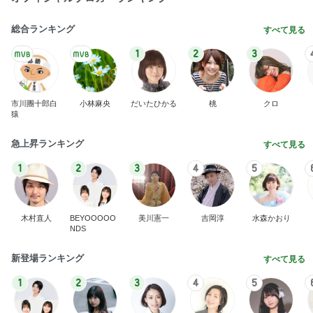
総合ランキング
すべて見る
1
2
3
市川團十郎白
小林麻央
だいたひかる
桃
クロ
猿
急上昇ランキング
すべて見る
1
2
3
4
5
木村直人
BEYOOOOO
美川憲一
吉岡淳
水森かおり
NDS
新登場ランキング
すべて見る
1
2
3
4
5