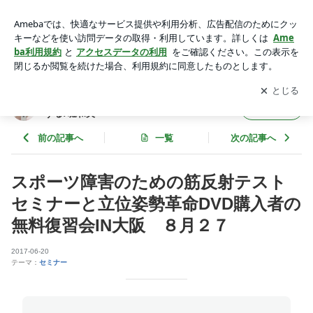
スポーツ障害のための筋反射テストセミナーと立位姿勢革命D
VD購入者の無料復習会IN大阪 ８月２７ | ４DS姿勢革命！
アプリをダウンロードして
ブログの更新通知
を受け取りまし
開く
巻き肩、脱力で人生は好転する♪堀和夫
ょう。
４DS姿勢革命！巻き肩、脱力で人生は好転
フォロー
する♪堀和夫
前の記事へ
一覧
次の記事へ
スポーツ障害のための筋反射テスト
セミナーと立位姿勢革命DVD購入者の
無料復習会IN大阪 ８月２７
2017-06-20
テーマ：
セミナー