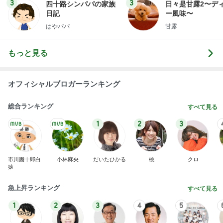
3
3
四十路シンパパの家族
日々是甘露2〜デ
日記
ー風味〜
はやパパ
甘露
もっと見る
オフィシャルブロガーランキング
総合ランキング
すべて見る
1
2
3
市川團十郎白
小林麻央
だいたひかる
桃
クロ
猿
急上昇ランキング
すべて見る
1
2
3
4
5