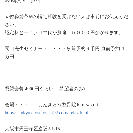
dvd購入者 無料
立位姿勢革命の認定試験を受けたい人は事前にお伝えくだ
さい。
認定料とディプロマ代が別途 ５０００円かかります。
関口先生セミナー・・・・・事前予約９
千円
直前予約
１
万
円
懇親会費 4000円ぐらい （希望者のみ)
会場・・・・
しんきゅう整骨院ｋａｗａｉ
http://shinkyukawai.web.fc2.com/index.html
大阪市天王寺区逢阪2-1-15