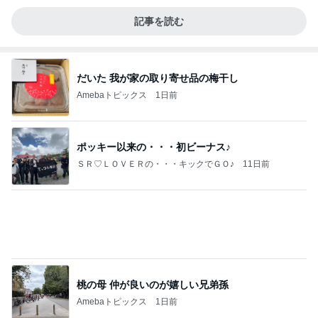
記事を読む
だいた 我が家の取り寄せ品の梅干し
Amebaトピックス
1日前
ポッキー以来の・・・初ビーナス♪
ＳＲ♡ＬＯＶＥＲの・・・キックでＧＯ♪
11日前
桃の母 仲が良いのが嬉しい兄弟孫
Amebaトピックス
1日前
待ってる！
武東由美オフィシャルブログ「MOTOちゃんとの
7時間前
はっぴぃな毎日」Powered by Ameba