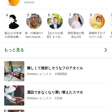
nadsad
4
5
6
7
8
葉山ヨガ/本来
新・行動派の I
【おだやか瞑
岡田香奈の男
高崎玲子のブ
の自然治癒力
love muscle b
想】タイ伝統
前な1日
ログ✨人生最
が蘇る、呼吸
eauty!
のシンプルな
後まで自分の
と脊髄のヨガ
『気づきの瞑
足で歩こう‼️運
習慣
想』で 心豊か
動は裏切らな
もっと見る
に胸を張っ
い
て“今”を生き
る力が育つ！
答えがわかる
と生きやすく
難しくて挫折しそうなフロアタイル
なる！
Amebaトピックス
15時間前
通話できなくなり買い替えたスマホ
Amebaトピックス
2日前