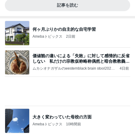
しない 私だけの宗教仮称略称偶然と暗合教教義候
補
ムカシオナガザルのwesternblack brain stool2024
4日前
年（令和6）11月25日以来減酒断煙再開ムカシオナ
ガザル
大きく変わっていた母校の方面
Amebaトピックス
10時間前
【お知らせ】9/21〜9/23北海道3days
パク・ジュニョン オフィシャルブログ 「日本の
2日前
心」 powered by Ameba
お出かけ中の車窓から撮った空
Amebaトピックス
13時間前
移動
市川團十郎白猿オフィシャルB
5日前