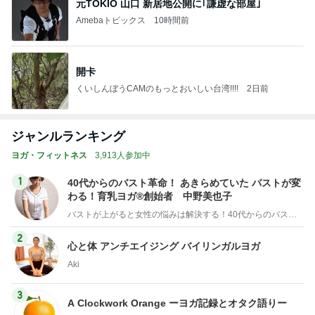
元TOKIO 山口 新居地公開に｢謙虚な部屋｣
Amebaトピックス
10時間前
開卡
くいしんぼうCAMのもっとおいしい台湾!!!!
2日前
ジャンルランキング
ヨガ・フィットネス
3,913人参加中
1
40代からのバスト革命！ あきらめていた バストが変
わる！育乳ヨガ®創始者 中野美也子
バストが上がると女性の悩みは解決する！40代からのバスト革命「育乳ヨガ®」創始者 中野美也子
2
心と体 アンチエイジング バイリンガルヨガ
Aki
3
A Clockwork Orange ーヨガ記録とオタク語りー