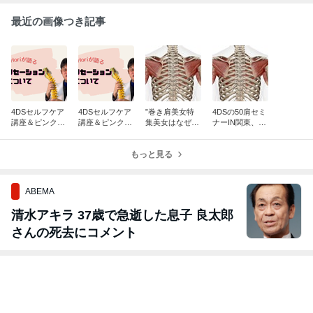
最近の画像つき記事
4DSセルフケア
4DSセルフケア
”巻き肩美女特
4DSの50肩セミ
講座＆ピンクテ
講座＆ピンクテ
集美女はなぜ巻
ナーIN関東、6
ープの鎌田先生
ープの鎌田先生
き肩か？”
月21日14時から
とコラボ ９月
とコラボ ９月
1３日1３時から
1３日1３時から
もっと見る
ABEMA
清水アキラ 37歳で急逝した息子 良太郎
さんの死去にコメント