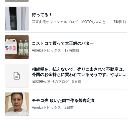
コストコで買って大正解のバター
Amebaトピックス
17時間前
相続税を、払えないで、売りに出されて不動産は、
外国のお金持ちに買われているそうです。やばいで
すよ
ht9299yzf祈りのブログ
5日前
モモコ夫 頂いた肉で作る焼肉定食
Amebaトピックス
2日前
8月6日「めざましテレビ」林佑香さん着用のウィル
セレクションの小花刺繍タックスリーブカーディガ
ン
れなのブログ
20時間前