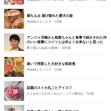
Powered by Ameba
堀ちえみ 遊び疲れた愛犬の姿
Amebaトピックス
1日前
アンジャ児嶋さん相葉ちゃんと食事で紹介された仲
のいい後輩にコイツとは仲よく出来ないと思った
喋り場ならぬ語り場(仮)
10日前
急いで用意した大好きな筑前煮
Amebaトピックス
1日前
話題のスイカ丸ごとアイス♡
さとみるくのロサンゼルス⇔ハワイ夢日記
7日前