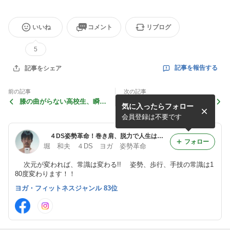
いいね
コメント
リブログ
5
記事を報告する
記事をシェア
前の記事
次の記事
膝の曲がらない高校生、瞬
変化を恐れず、変化を楽しめ
気に入ったらフォロー
殺！！誰が治した？？
♪１１６３
会員登録は不要です
４DS姿勢革命！巻き肩、脱力で人生は好転する♪堀和夫
フォロー
堀 和夫 ４DS ヨガ 姿勢革命
次元が変われば、常識は変わる!! 姿勢、歩行、手技の常識は1
80度変わります！！
ヨガ・フィットネスジャンル 83位