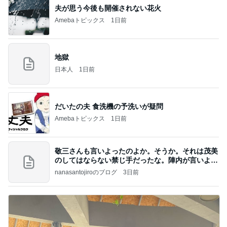
夫が思う今後も開催されない花火
Amebaトピックス
1日前
地獄
日本人
1日前
だいたの夫 食洗機の予洗いが疑問
Amebaトピックス
1日前
敬三さんも言いよったのよか。そうか。それは茂美
のしてはならない禁じ手だったな。陣内が言いよる
のよ
nanasantojiroのブログ
3日前