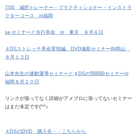
7/30 減腔トレーナー・プラクティショナー・インストラ
クターコース in福岡
sa セミナーと歩行革命 in 東京 ８月６日
４DSストレッチ革命実技編、DVD撮影セミナーIN岡山
８月１３日
山本先生の連動運導セミナーと４DSの顎関節セミナーin
福岡８月２０日
リンクが張ってなく詳細がアメブロに張ってないセミナー
はまだ未定です(^^♪
４DSのDVD 購入先・・こちらから