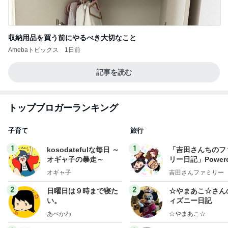
収納用品を買う前にやるべき大切なこと
Amebaトピックス
1日前
記事を読む
トップブロガーランキング
子育て
旅行
1
1
kosodatefulな毎日 ～
「吉田さんちのフ
オギャ子の暴走～
リー日記」Powere
y Ameba 吉田さ
オギャ子
吉田さんファミリー
ミリーオフィシャ
ログ
2
2
日曜日は９時まで寝た
☆やまあこ☆さん
い。
ィズニー日記
あべかわ
☆やまあこ☆