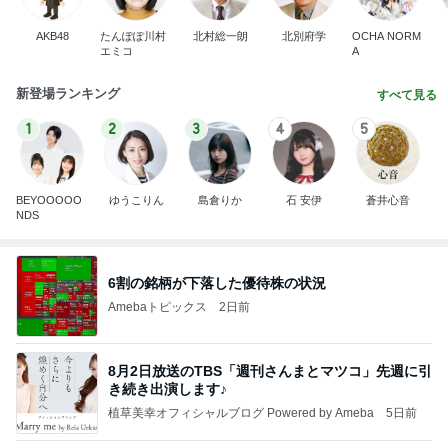
AKB48
たんぽぽ川村
北村総一朗
北別府学
OCHA NORM
エミコ
A
新登場ランキング
すべて見る
1
2
3
4
5
BEYOOOOO
ゆうこりん
島倉りか
石 安伊
蒼井心音
NDS
6割の銘柄が下落した優待株の状況
Amebaトピックス
2日前
8月2日放送のTBS「週刊さんまとマツコ」先週に引
き続き出演します♪
植草美幸オフィシャルブログ Powered by Ameba
5日前