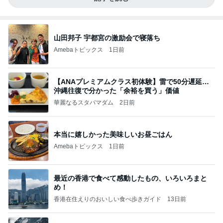
山田邦子 宇都宮の激励会で寝落ち
Amebaトピックス
1日前
【ANAプレミアムクラス初体験】雷で50分遅延…
沖縄往復で分かった「余裕を買う」価値
華麗なるスタバマダム
2日前
本当に嬉しかった美味しいお昼ごはん
Amebaトピックス
1日前
最近の香港で食べて感動したもの、いろいろまと
め！
香港在住えりのおいしい食べ歩きガイド
13日前