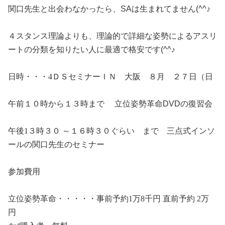
関口先生と出会わなかったら、SAは生まれてません(^^♪
４スタンス理論よりも、理論的で詳細な姿勢によるアスリ
ートの分類を知りたい人に最適で格安です(^^♪
日時・・・4
ＤＳセミナーＩＮ 大阪 ８月 ２７日（日
午前１０時から１３時まで 立位姿勢革命DVDの復習会
午後1３時３０ ～１６時３０ぐらい まで 三点式インソ
ールの関口先生のセミナー
参加費用
立位姿勢革命・・・・・事前予約1
万
8
千円
直前予約
2
万
円