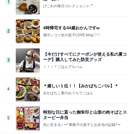
1
ぴこれの毎日コレクション♬.*ﾟ
4時帰宅する44歳おかんですw
2
酒ポンコツ女の息子LOVE blog♡♡
【今だけすべてにクーポンが使える私の夏コ
ーデ】購入してみた防災グッズ
3
ｒｉｉ＊ごはんアルバム
＊嬉しい１位！！【みかぱちこバル】＊
4
みかぱちこ家のおうちでごはん
特別な日に貰った御朱印と山形の肉そばとス
ヌーピー弁当
5
共に生きる♪ 〜*車椅子の息子とお弁当の記録*〜