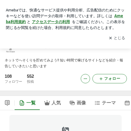
ネットでへそくり
アプリをダウンロードして
ブログの更新通知
を受け取りまし
開く
ょう。
ネットでへそくり
ネットでへそくりを貯めてみよう!! 短い時間で稼げるサイトなどを紹介・報
告していきたいと思います
108
552
フォロー
フォロワー
投稿
一覧
人気
画像
テーマ