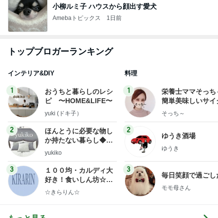
小柳ルミ子 ハウスから顔出す愛犬
Amebaトピックス
1日前
トップブロガーランキング
インテリア&DIY
料理
1
1
おうちと暮らしのレシ
栄養士ママそっち
ピ 〜HOME&LIFE〜
簡単美味しいサイ
献立
yuki (ドキ子）
そっち～
2
2
ほんとうに必要な物し
ゆうき酒場
か持たない暮らし◆Ke
ゆうき
ep Life Simple◆〜イ
yukiko
ンテリアのきろく〜
3
3
１００均・カルディ大
毎日笑顔で過ごし
好き！食いしん坊☆き
モモ母さん
らりん☆のブログ
☆きらりん☆