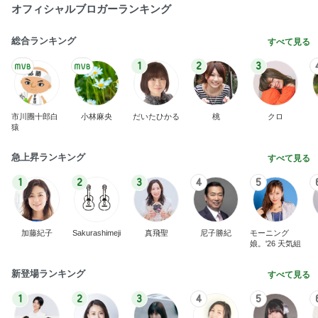
オフィシャルブロガーランキング
総合ランキング
すべて見る
1
2
3
市川團十郎白
小林麻央
だいたひかる
桃
クロ
猿
急上昇ランキング
すべて見る
1
2
3
4
5
加藤紀子
Sakurashimeji
真飛聖
尼子勝紀
モーニング
娘。'26 天気組
新登場ランキング
すべて見る
1
2
3
4
5