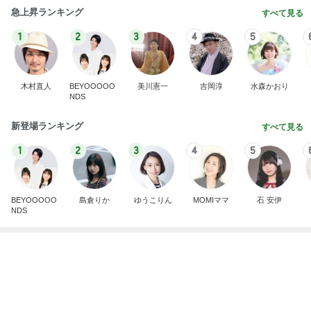
自画自賛するほど美味しい鶏むね肉
Amebaトピックス
2日前
記事を読む
息子が感動したホテルのヒレステーキ
Amebaトピックス
2日前