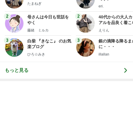
いちごを合わせ食べやすくしたジャム
Amebaトピックス
2日前
神がかってる掃除機
Amebaトピックス
19時間前
だいた 夫と一緒な息子の寛ぎ方
Amebaトピックス
2日前