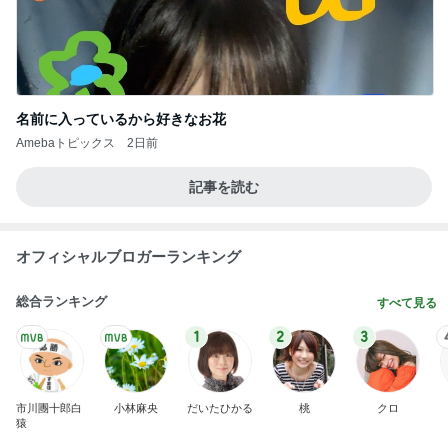
配偶者なし仕事なしで困惑された私
Amebaトピックス
2日前
癒された洗濯機からのメッセージ
Amebaトピックス
2日前
遮熱機能付きで涼しいカーディガン
Amebaトピックス
2日前
ノッチ レジェンドと練習し感激
Amebaトピックス
2日前