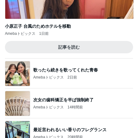
『やすたろう』的 食の備忘録
牛丼チェーンのすき家でキングカレーともう
１品食べてみた
4
アッキーのデカ盛りライフ
オーケーストアで夕食用に色々と買って帰り
ました
5
アッキーのデカ盛りライフ
このジャンルの記事をもっと見る
次世代掃除機がやってきた！！
Amebaトピックス
19時間前
野菜たっぷりな玄米のヘルシー炒飯
Amebaトピックス
2日前