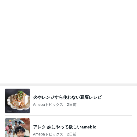
名前に入っているから好きなお花
Amebaトピックス
2日前
記事を読む
オフィシャルブロガーランキング
総合ランキング
すべて見る
1
2
3
市川團十郎白
小林麻央
だいたひかる
桃
クロ
猿