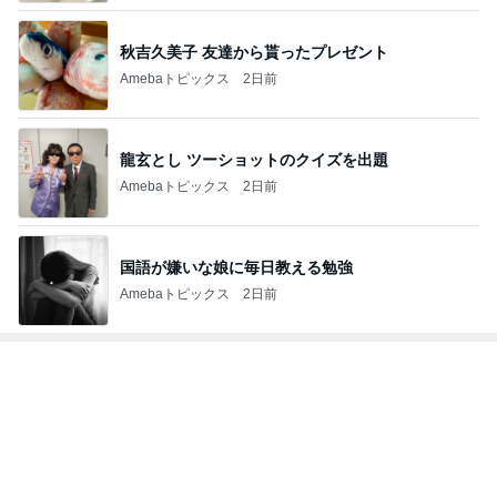
秋吉久美子 友達から貰ったプレゼント
Amebaトピックス
2日前
龍玄とし ツーショットのクイズを出題
Amebaトピックス
2日前
国語が嫌いな娘に毎日教える勉強
Amebaトピックス
2日前
トップブロガーランキング
ペット
ファッション
1
1
妻です。ママです
しろとくろしろ
です。