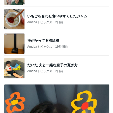
急上昇ランキング
すべて見る
1
2
3
4
5
木村直人
BEYOOOOO
美川憲一
吉岡淳
水森かおり
NDS
新登場ランキング
すべて見る
1
2
3
4
5
BEYOOOOO
島倉りか
ゆうこりん
MOMIママ
石 安伊
NDS
芸能人・有名人ブログ TOPへ
レジェンド松下のなんでもプレゼン！
Amebaトピックス
19時間前