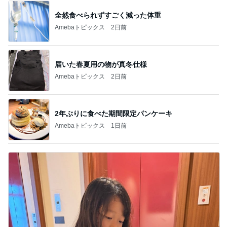
救急搬送され余命一日の宣告
Amebaトピックス
1日前
ジャンル人気記事ランキング
B級グルメマニア
小倉競馬と箱根温泉5 宿朝食？ウチッパ
1
下町マリーンズ・一口馬主・立ち飲み・立ち食いそ
ば
久々に美味しいラーメン見つけました♡
2
道産子どすどす！
【ラーメン】特濃超特盛つけ麺 1.5kg@つ
け麺専門店 三田製麺所 岡崎店 愛知県岡崎市
3