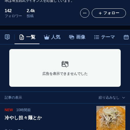
球は埼玉西武ライオンズを応援しています。
142
2.4k
フォロー
フォロワー
投稿
一覧
人気
画像
テーマ
広告を表示できませんでした
記事の表示
絞り込みなし
NEW
10時間前
冷やし担々麺とか