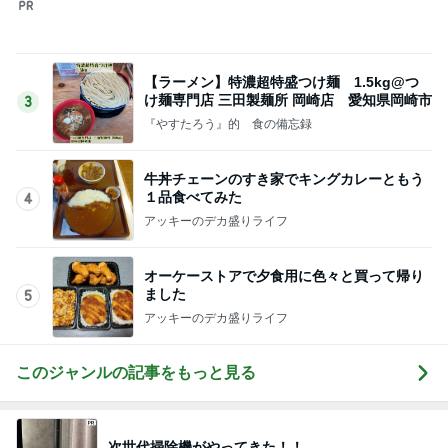
センスが良過ぎて困る限定グッズ
Amebaトピックス
2日前
決めて動けた日に自分を褒めること
Amebaトピックス
2日前
金子恵美 リピートしたい福井の味
Amebaトピックス
2日前