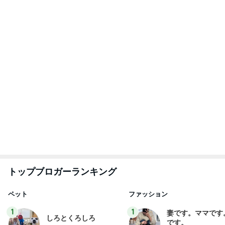
たまねぎ
eri.
2
2
母さんは今日も世話を
40代からの大人
やく
アルを品良く着こ
ファッションブロ
藤緒 ミルカ
えりん
3
3
白柴 『きなこ』 のお気
銀の滴降る降るま
楽ブログ
に・・・
ひろ☆みき
illallan
もっと見る
火やレンジすら使わない豆腐レシピ
Amebaトピックス
2日前
アレク 妹にやって欲しいameblo
Amebaトピックス
2日前