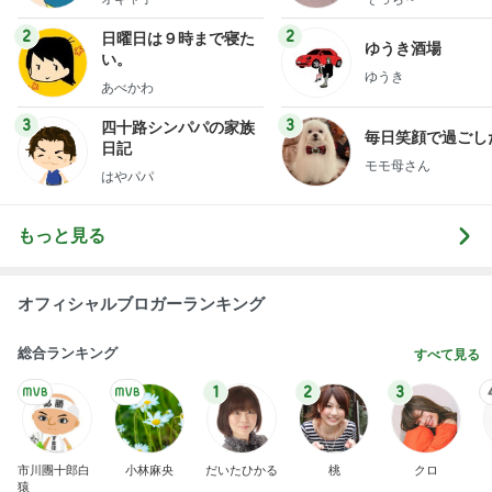
2
2
日曜日は９時まで寝た
ゆうき酒場
い。
ゆうき
あべかわ
3
3
四十路シンパパの家族
毎日笑顔で過ごし
日記
モモ母さん
はやパパ
もっと見る
オフィシャルブロガーランキング
総合ランキング
すべて見る
1
2
3
市川團十郎白
小林麻央
だいたひかる
桃
クロ
猿