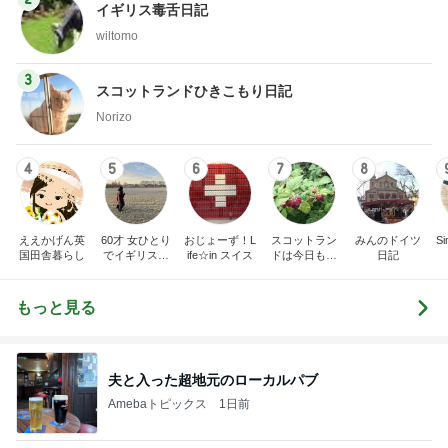
イギリス毒舌日記
wiltomo
3
スコットランドひきこもり日記
Norizo
4
5
6
7
8
ええかげん英
60才 女ひとり
おじょーず！L
スコットラン
みんのドイツ
Si
国田舎暮らし
でイギリスに
ife☆in スイス
ドは今日も曇
日記
移住
り空
もっと見る
夫と入った超地元のローカルパブ
Amebaトピックス
1日前