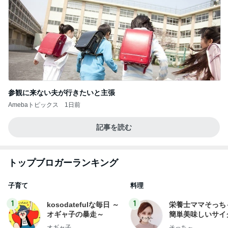
参観に来ない夫が行きたいと主張
Amebaトピックス
1日前
記事を読む
トップブロガーランキング
子育て
料理
1
1
kosodatefulな毎日 ～
栄養士ママそっち
オギャ子の暴走～
簡単美味しいサイ
献立
オギャ子
そっち～