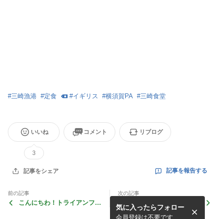
#
三崎漁港
#
定食
#
イギリス
#
横須賀PA
#
三崎食堂
いいね
コメント
リブログ
3
記事を報告する
記事をシェア
前の記事
次の記事
こんにちわ！トライアンフ・
アサレンの告知
気に入ったらフォロー
ユーザー３５
会員登録は不要です