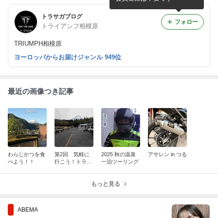
トラサガブログ
フォロー
トライアンフ相模原
TRIUMPH相模原
ヨーロッパからお届けジャンル 949位
最近の画像つき記事
わらじかつを食
第2回 気軽に
2025 秋の温泉
アサレン in つる
べよう！！
行こう！トラサ
一泊ツーリング
ガ体験走行
会！！
もっと見る
ABEMA