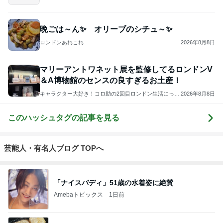
晩ごは～ん✨ オリーブのシチュ～✨
ロンドンあれこれ
2026年8月8日
マリーアントワネット展を監修してるロンドンV
＆A博物館のセンスの良すぎるお土産！
キャラクター大好き！コロ助の2回目ロンドン生活にっき
2026年8月8日
★
このハッシュタグの記事を見る
芸能人・有名人ブログ TOPへ
「ナイスバディ」51歳の水着姿に絶賛
Amebaトピックス
1日前