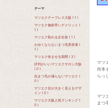
テーマ
マツエクテープレス大阪 ( 1 )
マツエク施術早いデメリット (
1 )
マツエク取れる左右差 ( 1 )
かゆくならないまつ毛美容液 (
1 )
マツエク休ませる期間 ( 3 )
マツ
評判がいいマツエクサロン大阪
何本
( 0 )
らっ
自まつ毛が減らないマツエク (
0 )
マツエク目が大きく見えるデザ
イン ( 0 )
マツ
マツエク大阪人気ランキング (
まつ
0 )