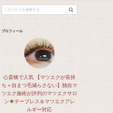
プロフィール
心斎橋で人気 【マツエクが長持
ち＋自まつ毛減らさない】独自マ
ツエク施術が評判のマツエクサロ
ン★テープレス＆マツエクアレ
ルギー対応