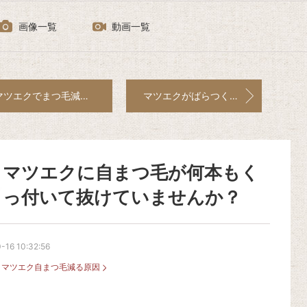
画像一覧
動画一覧
エクでまつ毛減らさない方法|マツエクのおすすめの長さ・太さとは？
マツエクがばらつく原因
マツエクに自まつ毛が何本もく
っ付いて抜けていませんか？
-16 10:32:56
：
マツエク自まつ毛減る原因