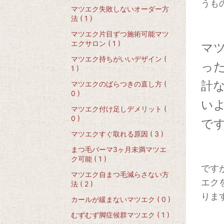
うも
マツエク失敗しないオーダー方
法 ( 1 )
マツエク片目ずつ施術可能マツ
エクサロン ( 1 )
マ
マツエク持ちがいいデザイン (
っ
1 )
計
マツエクのばらつきの直し方 (
0 )
い
マツエク付け足しデメリット (
0 )
で
マツエクすぐ取れる原因 ( 3 )
まつ毛パーマ3ヶ月未満マツエ
ク可能 ( 1 )
です
マツエク自まつ毛減らさない方
エク
法 ( 2 )
りま
カールが緩まないマツエク ( 0 )
むずむず脚症候群マツエク ( 1 )