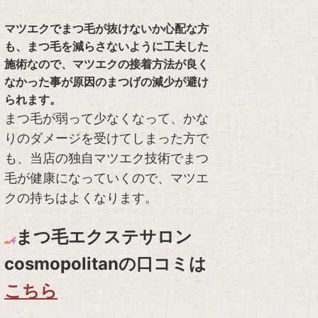
マツエクでまつ毛が抜けないか心配な方
も、まつ毛を減らさないように工夫した
施術なので、マツエクの接着方法が良く
なかった事が原因のまつげの減少が避け
られます。
まつ毛が弱って少なくなって、かな
りのダメージを受けてしまった方で
も、当店の独自マツエク技術でまつ
毛が健康になっていくので、マツエ
クの持ちはよくなります。
まつ毛エクステサロン
cosmopolitanの口コミは
こちら