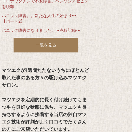
コロナワクチンで不安障害。ベンゾジアゼピン
を脱却
パニック障害。。新たな人生の始まり〜。。
【パート2】
パニック障害になりました。〜克服記録〜
一覧を見る
マツエクが1週間たたないうちにほとんど
取れた事のある方々の駆け込みマツエク
サロン。
マツエクを定期的に長く付け続けてもま
つ毛を良好な状態に保ち、マツエクも長
持ちするように接着する当店の独自マツ
エク技術が評判がよく口コミでたくさん
の方にご来店いただいています。