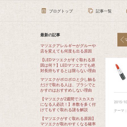
ブログトップ
記事一覧
最新の記事
マツ
マツエクアレルギーがグルーや
店を変えても何度も出る原因
【LEDマツエクがすぐ取れる原
因は何？】LEDマツエクでも絶
対長持ちするとは限らない理由
マツエクがポロポロと少し触る
だけで取れる人は、ブラシでと
かすのはおすすめしない理由
【マツエクが2週間でスカスカ
2015-10
になる人必読！】本数を多く付
けてもすぐ取れる謎を解説
テーマ
【マツエクがすぐ取れる原因】
マツエクが取れやすくなる確率