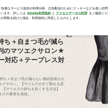
た愛犬姉妹
芸能人ブログ
人気ブログ
新規登録
ログイ
| 大阪のマツエク長持ち＋自まつ毛が減らない独自技術が評判
持ち＋自まつ毛が減ら
判のマツエクサロン★
ー対応＋テープレス対
長持ち＋自まつ毛が減らない独自技術が人
エクサロン。【マツエクがすぐ取れる原
】【マツエクの持ちを良くする方法】
エクの事実を発信。