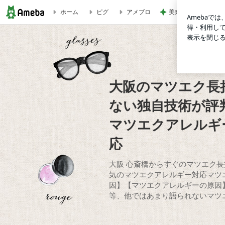
美奈代 メンテに来
ホーム
ピグ
アメブロ
マツエクに自まつ毛が何本もくっ付いて抜けていませんか？ 
大阪のマツエク長
ない独自技術が評
マツエクアレルギ
応
大阪 心斎橋からすぐのマツエク
気のマツエクアレルギー対応マツ
因】【マツエクアレルギーの原因
等、他ではあまり語られないマツ