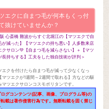
ツエクに自まつ毛が何本もくっ付
て抜けていませんか？
阪 心斎橋 難波からすぐ北堀江の【マツエクで自
毛が減った】【マツエクの持ち悪い】
人
多数来店
エクサロン💚
【自まつ毛を減らさない】
＋
【マツ
が長持ちする】工夫をした
独自技術が評判＞
ツエクを付けたら自まつ毛が減って少なくなっ
【マツエクが1週間～2週間で取れる】方などの駆
み
マツエクサロンコスモポリタンです。
ブログコンテンツ(記事、画像、プログラム等)の
断転載は著作侵害行為です。無断転載を固く禁じ
す。