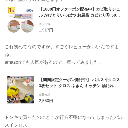
【1000円オフクーポン配布中】カビ取りジェ
ル かびとりいっぱつ お風呂 カビとり剤 500g
風呂掃除 洗剤 ゴム タイル 強力 業務用 カビ
楽天市場
落とし 除去 クリーナー 鈴木油脂工業 カビ取
1,917円
り一発【〜 6月11日(日)01:59まで】
これ初めてなのですが、すごくレビューがいいんですよ
ね。
amazonでも人気があるので、買ってみました。
【期間限定クーポン発行中】 パルスイクロス
3枚セット クロス ふきん キッチン 油汚れ コ
ンロ ガスコンロ ihコンロ 布 台ふき 台拭き
楽天市場
台所 シンク 掃除 吸水 フキン キッチンクロス
2,550円
汚れ落とし 換気扇 パルスイ 日本製 レンジフ
ード オーブンレンジ ギフト 母の日
ドンキで買ったのにどこか行方不明になってしまったパル
スイクロス。