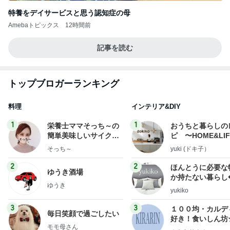
特養をデイサービスと思う認知症の母
Amebaトピックス
12時間前
記事を読む
トップブロガーランキング
料理
インテリア&DIY
1
1
栄養士ママそっち～の
おうちと暮らしの
簡単美味しいサイクル
ピ 〜HOME&LI
献立
そっち～
yuki (ドキ子）
2
2
ほんとうに必要な
ゆうき酒場
か持たない暮らし
ゆうき
ep Life Simple
yukiko
ンテリアのきろく
3
3
１００均・カルデ
毎日笑顔で過ごしたい
好き！食いしん坊
モモ母さん
らりん☆のブログ