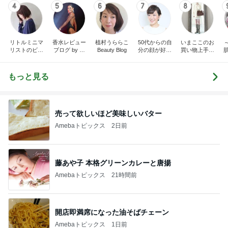
4
5
6
7
8
リトルミニマ
香水レビュー
植村うららこ
50代からの自
いまここのお
～
リストのビュ
ブログ by 箸
Beauty Blog
分の顔が好き
買い物上手に
ーティコラム
休メ お桃
になるメイク
なりたい！
The little minim
レッスン 東
alist's beauty c
京・代々木上
もっと見る
olum
原 Amberstyl
e
売って欲しいほど美味しいバター
Amebaトピックス
2日前
藤あや子 本格グリーンカレーと唐揚
Amebaトピックス
21時間前
開店即満席になった油そばチェーン
Amebaトピックス
1日前