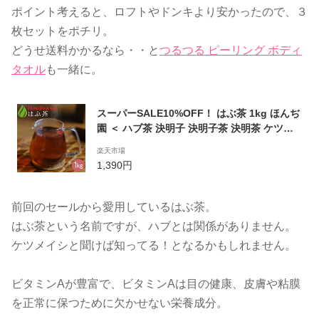
ポイント考えると、ロフトやドンキより安かったので、３
枚セットをポチリ。
どうせ送料かかるなら・・と
つるつる ピーリング ボディ
タオル
も一緒に。
スーパーSALE10%OFF！ はぶ茶 1kg ほんぢ
園 ＜ ハブ茶 決明子 決明子茶 決明茶 ケツメ
イシ はぶ草茶 エビスグサ ノンカフェイン ＞
楽天市場
送料無料 ／ラ／
1,390円
前回のセールから愛用しているはぶ茶。
はぶ茶という名前ですが、ハブとは関係がありません。
ケツメイシと聞けば知ってる！となるかもしれません。
ビタミンAが豊富で、ビタミンAは目の健康、皮膚や粘膜
を正常に保つために欠かせない栄養成分。