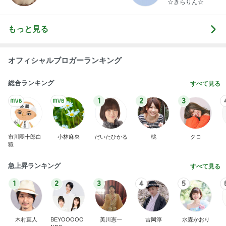
☆きらりん☆
もっと見る
オフィシャルブロガーランキング
総合ランキング
すべて見る
1
2
3
市川團十郎白
小林麻央
だいたひかる
桃
クロ
猿
急上昇ランキング
すべて見る
1
2
3
4
5
木村直人
BEYOOOOO
美川憲一
吉岡淳
水森かおり