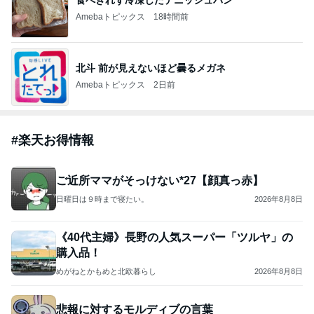
食べきれず冷凍したデニッシュパン
Amebaトピックス
18時間前
北斗 前が見えないほど曇るメガネ
Amebaトピックス
2日前
#
楽天お得情報
ご近所ママがそっけない*27【顔真っ赤】
日曜日は９時まで寝たい。
2026年8月8日
《40代主婦》長野の人気スーパー「ツルヤ」の
購入品！
めがねとかもめと北欧暮らし
2026年8月8日
悲報に対するモルディブの言葉