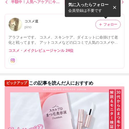
半額中！人気ヘアケアに今な
楽天スーパーセールスタート
気に入ったらフォロー
らオイル付
ダッシュ！
会員登録は不要です
コスメ道
フォロー
pino
アラフォーです。 コスメ、スキンケア、ダイエットに命掛けて老
化と戦ってます。 アットコスメなどの口コミで人気のコスメやプ
チプラコスメを探索中♪
コスメ・メイクレビュージャンル 24位
この記事を読んだ人におすすめ
ピックアップ