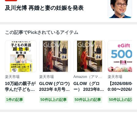
及川光博 再婚と妻の妊娠を発表
この記事でPickされているアイテム
楽天市場
楽天市場
Amazon（アマゾ
楽天市場
ン）
10万組の親子が
GLOW (グロウ)
GLOW（グロ
【2026/08/04 
学んだ子どもの
2023年 8月号
ー） 2023年8月
0:00〜2026/08
英語「超効率」
【付録：DEAN
号
11 01:59 ポイ
1件の記事
50件以上の記事
50件以上の記事
50件以上の記事
勉強法 / 船津洋
＆ DELUCA 保
ト2倍】【楽券
【本】
冷機能付きデイ
eギフト】サー
リーBIGトー
ティワン 500
ト】 / GLOW編
集部 【雑誌】