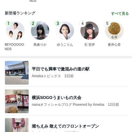
NDS
新登場ランキング
すべて見る
1
2
3
4
5
BEYOOOOO
島倉りか
ゆうこりん
石 安伊
蒼井心音
NDS
平日でも満車で激混みの道の駅
Amebaトピックス
2日前
横浜SOGOうまいもの大会
nanaオフィシャルブログ Powered by Ameba
12日前
堀ちえみ 敢えてのフロントオープン