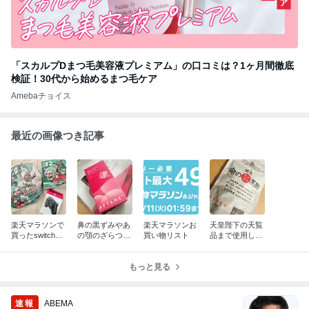
「スカルプDまつ毛美容液プレミアム」の口コミは？1ヶ月間徹底
検証！30代から始めるまつ毛ケア
Amebaチョイス
最近の画像つき記事
楽天マラソンで
鼻の黒ずみやあ
楽天マラソンお
天皇陛下の天覧
買ったswitch2
の顎のざらつき
買い物リスト
品まで使用した
限定セット
に！
サプリ
もっと見る
速報
ABEMA