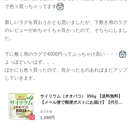
で色々買っちゃってます
新しいラグを買おうかとも思いましたが、下敷き用のラグ
のレビューがめちゃくちゃ良かったので、そちらにしまし
た。
下に敷く用のラグで4000円ってぶっちゃけ高い・・・
よっぽどいいはず。。。
ほかにも色々買ったので、良かったものあればまたアップ
していきます。
サイリウム（オオバコ） 350g 【送料無料】
【メール便で郵便ポストにお届け】【代引不
可】【時間指定不可】 国内製造 糖質0 植物性
楽天市場
食物繊維 Plantago ovata [05] NICHIGA(ニ
1,398円
チガ)