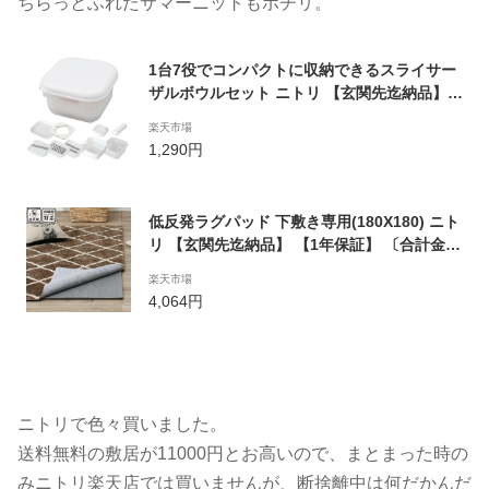
ちらっとふれたサマーニットもポチリ。
1台7役でコンパクトに収納できるスライサー
ザルボウルセット ニトリ 【玄関先迄納品】
【1年保証】 〔合計金額11000円以上送料無
楽天市場
料対象商品〕
1,290円
低反発ラグパッド 下敷き専用(180X180) ニト
リ 【玄関先迄納品】 【1年保証】 〔合計金額
11000円以上送料無料対象商品〕
楽天市場
4,064円
ニトリで色々買いました。
送料無料の敷居が11000円とお高いので、まとまった時の
みニトリ楽天店では買いませんが、断捨離中は何だかんだ