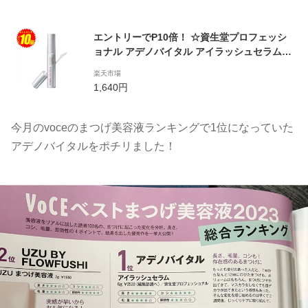
エントリーでP10倍！ ☆資生堂プロフェッシ
ョナル アデノバイタル アイラッシュセラム 6
g 資生堂 シャンプー トリートメント スタ
楽天市場
イリング サロン専売品 コンディショナ
1,640円
ー 美容室 インスタ映え まつ毛用美容液
【送料無料】【最安値挑戦中】
今月のvoceのまつげ美容液ランキングで1位になっていた
アデノバイタルをポチリました！