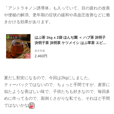
「アントラキノン誘導体」も入っていて、目の疲れの改善
や便秘の解消、更年期の症状の緩和や高血圧改善などに働
きかける効果があります。
はぶ茶 1kg x 2袋 ほんぢ園 ＜ ハブ茶 決明子
決明子茶 決明茶 ケツメイシ はぶ草茶 エビス
グサ ノンカフェイン ＞ 送料無料 ／セ／
楽天市場
2,460円
夏だし割安になるので、今回は2kgにしました。
ティーパックではないので、ちょっと手間ですが、麦茶に
似たような香ばしい味で、子供たちも好きなので、毎回多
めに作ってるので、面倒くさがりな私でも、それほど手間
ではないかな