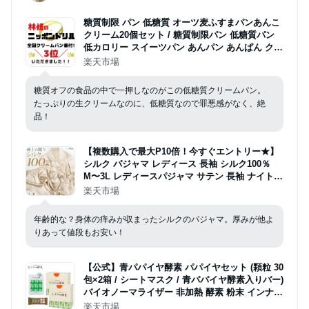
糖質制限 パン 低糖質 オーツ麦ふすまパンあんこ
クリーム20個セット / 糖質制限パン 低糖質パン
低カロリー スイーツパン あんパン あんぱん クリ
ームパン ブランパン おやつ 糖質オフ 小麦粉不使
楽天市場
用 低GI ロカボ ギフト 菓子パン 福袋
糖質オフの食品の中で一押しなのがこの低糖質クリームパン。
たっぷりの生クリームなのに、低糖質なので罪悪感がなく、絶
品！
【複数購入で最大P10倍！今すぐエントリー★】
シルク パジャマ レディース 長袖 シルク100％
M〜3L レディースパジャマ サテン 長袖 ナイトウ
ェア 寝巻 冷えとり 暖かい 通年 冷え対策 uvカッ
楽天市場
ト ルームウェア 母の日 (送料無料)
年齢的な？身体の痒みが収まったシルクのパジャマ。厚みが他よ
りあって値段もお安い！
【公式】青パパイヤ酵素 パパイヤセット (顆粒 30
包×2箱 / シートマスク / 青パパイヤ酵素入りバー)
バイオノーマライザー 非加熱 酵素 粉末 インナー
ケア トータルケアセット 男女 女性 男性 プレゼ
楽天市場