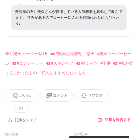
ント ギフト ご褒美 新生活 30代 40代 50代 60代
美容家の石井美保さんが愛用している人気酵素を真似して飲んで
ます。 甘みがあるのでコーヒーに入れる砂糖代わりにもぴった
り♪
#
6月楽天スーパーSALE
#
楽天お得情報
#
楽天
#
楽天スーパーセー
ル
#
コンシーラー
#
スキンケア
#
Tシャツ
#
子供
#
私の買
ってよかったもの
#
私のおすすめしたいもの
いいね
コメント
リブログ
21
記事を報告する
記事をシェア
前の記事
次の記事