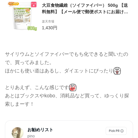
大豆食物繊維（ソイファイバー） 500g 【送
料無料】【メール便で郵便ポストにお届け】
【代引不可】【時間指定不可】 糖質0ゼロ IP
楽天市場
管理大豆使用(分別生産流通管理) 進化したお
1,430円
からパウダー [05] NICHIGA(ニチガ)
サイリウムとソイファイバーでもち化できると聞いたの
で、買ってみました。
ほかにも使い道はあるし、ダイエットにぴったり
とりあえず、こんな感じです
あとはブックスやkobo、消耗品など買って、ゆっくり探
索しまーす！
お勧めリスト
pino