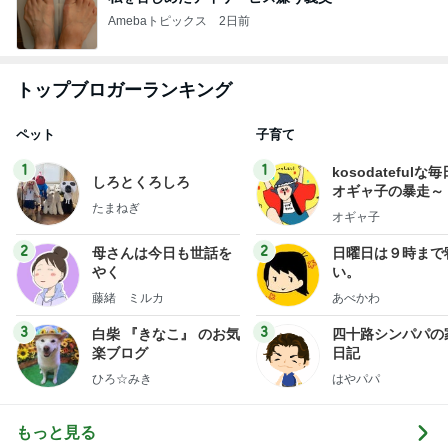
Amebaトピックス
2日前
トップブロガーランキング
ペット
子育て
1
1
kosodatefulな毎
しろとくろしろ
オギャ子の暴走～
たまねぎ
オギャ子
2
2
母さんは今日も世話を
日曜日は９時まで
やく
い。
藤緒 ミルカ
あべかわ
3
3
白柴 『きなこ』 のお気
四十路シンパパの
楽ブログ
日記
ひろ☆みき
はやパパ
もっと見る