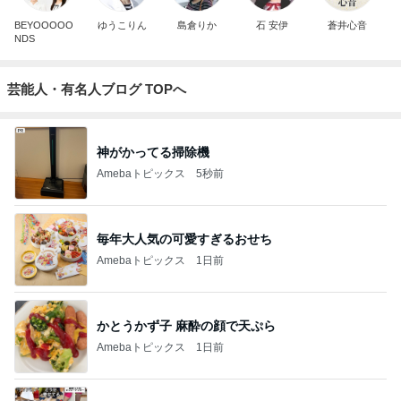
BEYOOOOO
ゆうこりん
島倉りか
石 安伊
蒼井心音
NDS
芸能人・有名人ブログ TOPへ
神がかってる掃除機
Amebaトピックス
5秒前
毎年大人気の可愛すぎるおせち
Amebaトピックス
1日前
かとうかず子 麻酔の顔で天ぷら
Amebaトピックス
1日前