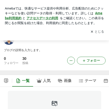
correct-1111のブログ
アプリをダウンロードして
ブログの更新通知
を受け取りまし
開く
ょう。
correct-1111のブログ
ブログの説明を入力します。
0
30
フォロー
フォロワー
投稿
一覧
人気
画像
テーマ