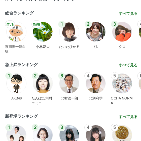
総合ランキング
すべて見る
1
2
3
市川團十郎白
小林麻央
だいたひかる
桃
クロ
猿
急上昇ランキング
すべて見る
1
2
3
4
5
AKB48
たんぽぽ川村
北村総一朗
北別府学
OCHA NORM
エミコ
A
新登場ランキング
すべて見る
1
2
3
4
5