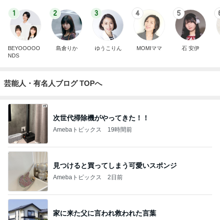
1
2
3
4
5
BEYOOOOO
島倉りか
ゆうこりん
MOMIママ
石 安伊
NDS
芸能人・有名人ブログ TOPへ
次世代掃除機がやってきた！！
Amebaトピックス
19時間前
見つけると買ってしまう可愛いスポンジ
Amebaトピックス
2日前
家に来た父に言われ救われた言葉