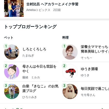
古村比呂 ヘアカラーとメイク学習
Amebaトピックス
2日前
トップブロガーランキング
ペット
料理
1
1
栄養士ママそっち
しろとくろしろ
簡単美味しいサイ
たまねぎ
献立
そっち～
2
2
母さんは今日も世話を
ゆうき酒場
やく
ゆうき
藤緒 ミルカ
3
3
白柴 『きなこ』 のお気
毎日笑顔で過ごし
楽ブログ
モモ母さん
ひろ☆みき