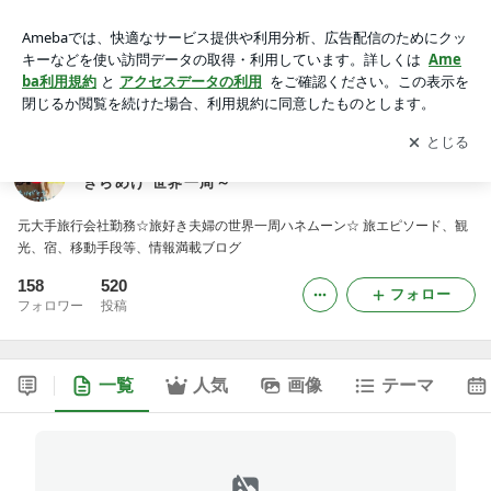
世界に架けるBIG BRIDGE ～夢にときめけ 明日にきらめけ
世界一周～
アプリをダウンロードして
ブログの更新通知
を受け取りまし
開く
ょう。
世界に架けるBIG BRIDGE ～夢にときめけ 明日に
きらめけ 世界一周～
元大手旅行会社勤務☆旅好き夫婦の世界一周ハネムーン☆ 旅エピソード、観
光、宿、移動手段等、情報満載ブログ
158
520
フォロー
フォロワー
投稿
一覧
人気
画像
テーマ