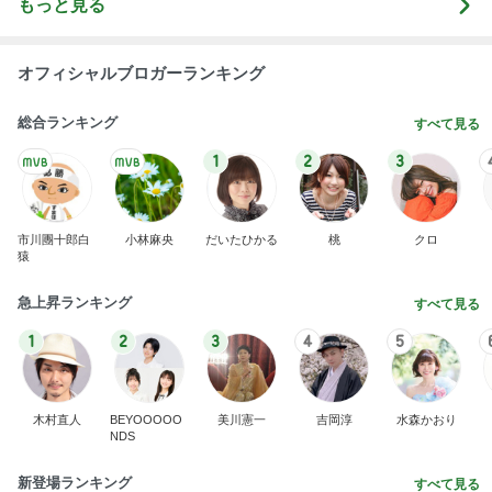
もっと見る
オフィシャルブロガーランキング
総合ランキング
すべて見る
1
2
3
市川團十郎白
小林麻央
だいたひかる
桃
クロ
猿
急上昇ランキング
すべて見る
1
2
3
4
5
木村直人
BEYOOOOO
美川憲一
吉岡淳
水森かおり
NDS
新登場ランキング
すべて見る