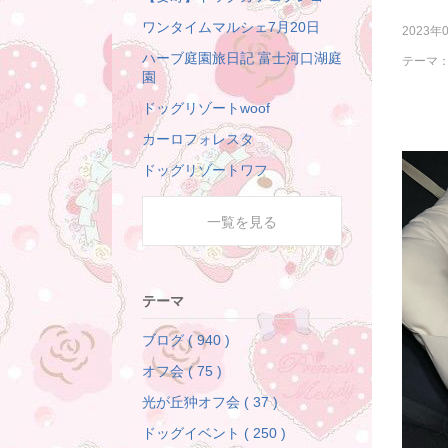
ワンタイムマルシェ7月20日
2023年
ハーブ庭園旅日記 富士河口湖庭
テーマ
園
ドッグリゾートwoof
カーロフォレスタ
ドッグリゾートワフ
一覧を見る
テーマ
ブログ ( 940 )
オフ会 ( 75 )
光が丘狆オフ会 ( 37 )
ドッグイベント ( 250 )