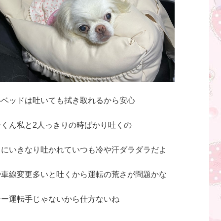
いベッドは吐いても拭き取れるから安心
ーくん私と2人っきりの時ばかり吐くの
中にいきなり吐かれていつも冷や汗ダラダラだよ
や車線変更多いと吐くから運転の荒さが問題かな
シー運転手じゃないから仕方ないね