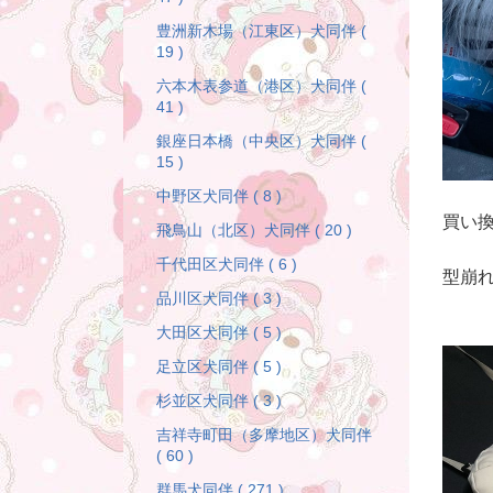
豊洲新木場（江東区）犬同伴 (
19 )
六本木表参道（港区）犬同伴 (
41 )
銀座日本橋（中央区）犬同伴 (
15 )
中野区犬同伴 ( 8 )
買い
飛鳥山（北区）犬同伴 ( 20 )
千代田区犬同伴 ( 6 )
型崩
品川区犬同伴 ( 3 )
大田区犬同伴 ( 5 )
足立区犬同伴 ( 5 )
杉並区犬同伴 ( 3 )
吉祥寺町田（多摩地区）犬同伴
( 60 )
群馬犬同伴 ( 271 )