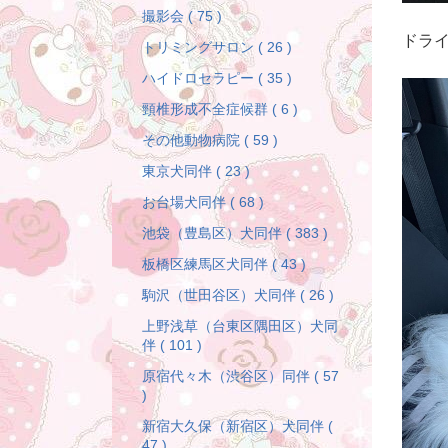
撮影会 ( 75 )
ドラ
トリミングサロン ( 26 )
ハイドロセラピー ( 35 )
頸椎形成不全症候群 ( 6 )
その他動物病院 ( 59 )
東京犬同伴 ( 23 )
お台場犬同伴 ( 68 )
池袋（豊島区）犬同伴 ( 383 )
板橋区練馬区犬同伴 ( 43 )
駒沢（世田谷区）犬同伴 ( 26 )
上野浅草（台東区隅田区）犬同
伴 ( 101 )
原宿代々木（渋谷区）同伴 ( 57
)
新宿大久保（新宿区）犬同伴 (
47 )