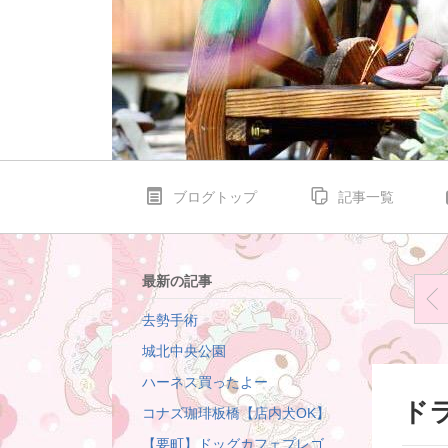
ブログトップ
記事一覧
最新の記事
去勢手術
城北中央公園
ハーネス買ったよー
ド
コナズ珈琲板橋【店内犬OK】
【要町】ドッグカフェプレゴ