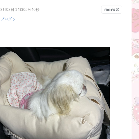
08月08日 14時05分40秒
：
ブログ