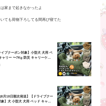
日は家まで起きなかったよ
ついても荷物下ろしてる間再び寝てた
ライブクーポン対象】小型犬 犬用 ベ
キャリー 〜7Kg 防災 キャリーケー
院 アウトドア CORDURA (R) 撥水
場
防油 ドライブ用品 通年 キャリーバ
返品不可 コーデュラ (R) ドライブベ
キャリー Mサイズ
約8月18日順次発送】【ドライブクー
象】犬 小型犬 犬用 ベッド キャリ