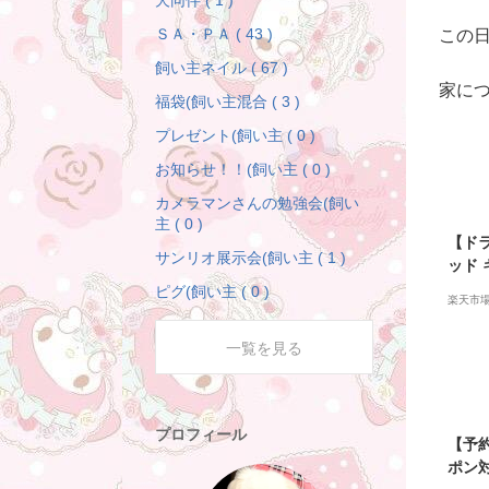
犬同伴 ( 1 )
ＳＡ・ＰＡ ( 43 )
この
飼い主ネイル ( 67 )
家に
福袋(飼い主混合 ( 3 )
プレゼント(飼い主 ( 0 )
お知らせ！！(飼い主 ( 0 )
カメラマンさんの勉強会(飼い
主 ( 0 )
【ド
サンリオ展示会(飼い主 ( 1 )
ッド 
ス 通
ピグ(飼い主 ( 0 )
楽天市
防汚 
ッグ 
一覧を見る
ッド
プロフィール
【予
ポン対