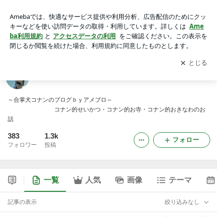
合掌犬コナンの南無南無
アプリをダウンロードして
ブログの更新通知
を受け取りまし
開く
ょう。
合掌犬コナンの南無南無
～合掌犬コナンのブログｂｙアメブロ～
コナン的せいかつ・コナン的お寺・コナン的おきなわのお
話
383
1.3k
フォロー
フォロワー
投稿
一覧
人気
画像
テーマ
記事の表示
絞り込みなし