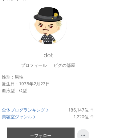
dot
プロフィール
ピグの部屋
性別：
男性
誕生日：
1978年2月23日
血液型：
O型
全体ブログランキング
186,147
位
↑
ラ
美容室ジャンル
1,220
位
↑
ン
ラ
キ
ン
ン
キ
フォロー