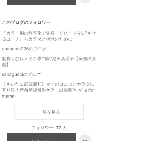
グ
ン
上
グ
昇
上
このブログのフォロワー
昇
『カラー剤の無害化で集客・リピートをUPさせ
るコーチ』らカラダと地球のために
ohanama026のブログ
肋骨くびれメイク専門家/池田真理子【全国出張
型】
sanagucciのブログ
【さいたま武蔵浦和】ママのココロとカラダに
寄り添う産前産後骨盤ケア・出張整体-Villa for
mama-
一覧を見る
フォロワー:
77
人
フォロー