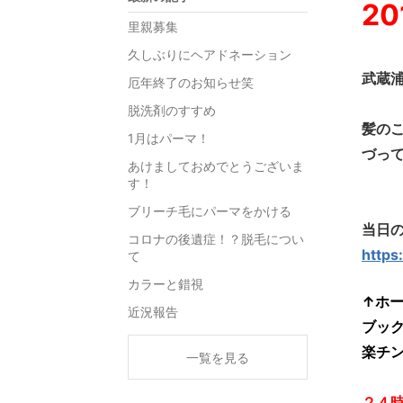
20
里親募集
久しぶりにヘアドネーション
武蔵
厄年終了のお知らせ笑
脱洗剤のすすめ
髪の
1月はパーマ！
づっ
あけましておめでとうございま
す！
ブリーチ毛にパーマをかける
当日
コロナの後遺症！？脱毛につい
https
て
カラーと錯視
↑ホー
近況報告
ブッ
楽チ
一覧を見る
２４