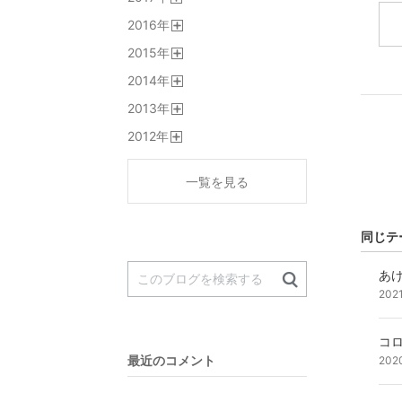
開
2016
年
く
開
2015
年
く
開
2014
年
く
開
2013
年
く
開
2012
年
く
開
く
一覧を見る
同じテ
あ
202
コ
最近のコメント
202