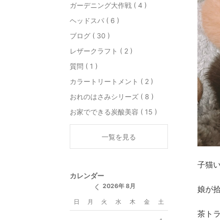
ガーデニング大作戦 ( 4 )
ヘッドスパ ( 6 )
ブログ ( 30 )
レザークラフト ( 2 )
質問 ( 1 )
カラートリートメント ( 2 )
おれのはさみシリーズ ( 8 )
お家でできる炭酸美容 ( 15 )
一覧を見る
子猫
カレンダー
2026年 8月
娘が
日
月
火
水
木
金
土
茶トラ