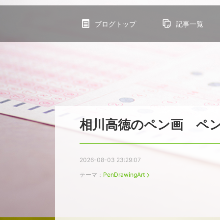
ブログトップ
記事一覧
相川高徳のペン画 ペ
2026-08-03 23:29:07
テーマ：
PenDrawingArt