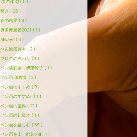
2021年3月 ( 0 )
輝き ( 26 )
春の風景 ( 8 )
奥多摩風景2021 ( 1 )
Always ( 6 )
ぺん風景画本 ( 2 )
ブログの終わり ( 1 )
ペン淡彩画・伊東玲子 ( 1 )
ペン画 体験集 ( 2 )
ペン画のすすめ ( 9 )
ペン画のすすめⅡ ( 1 )
ペン画の世界 ( 12 )
ペン画の初級本 ( 1 )
ペン画を楽しむ ( 39 )
ペン画を楽しむ其のⅡ ( 1 )