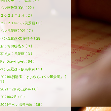
ペン画教室案内 ( 22 )
２０２１年１月 ( 2 )
２０２１年ペン風景画 ( 3 )
ペン風景画2021 ( 7 )
ペン風景画-加藤祥子 ( 28 )
おうちお絵描き ( 0 )
家で描く風景画 ( 3 )
PenDrawingArt ( 64 )
ペン風景画－飯島幸男 ( 1 )
2021年新講座「はじめてのペン風景画」 (
1 )
2021年2月の出来事 ( 0 )
2021年2月 ( 0 )
2021年ペン風景画展 ( 36 )