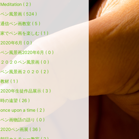
Meditation ( 2 )
ペン風景画 ( 524 )
通信ペン画教室 ( 5 )
家でペン画を楽しむ ( 1 )
2020年6月 ( 0 )
ペン風景画2020年6月 ( 0 )
２０２０ペン風景画 ( 0 )
ペン風景画２０２０ ( 2 )
教材 ( 1 )
2020年生徒作品展示 ( 3 )
時の遠望 ( 26 )
once upon a time ( 2 )
ペン画物語の語り ( 0 )
2020ペン画展 ( 36 )
朝日カルチャー教室 ( 2 )