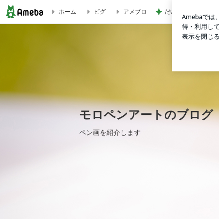
だいた 広い家がい
ホーム
ピグ
アメブロ
モロペンアートのブログ
モロペンアートのブログ
ペン画を紹介します