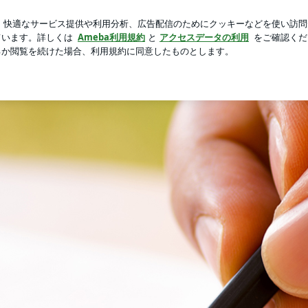
らない理由
芸能人ブログ
人気ブログ
新規登録
ログイ