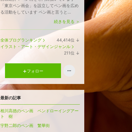
「東京ペン画会」を設立してペン画を広め
る活動をしています ペン画と言うと...
続きを見る ＞
全体ブログランキング
44,414
位
↓
ラ
イラスト・アート・デザインジャンル
ン
211
位
↓
キ
ラ
ン
ン
グ
キ
フォロー
下
ン
降
グ
下
降
最新の記事
相川高徳のペン画 ペンドローイングアー
ト 樹
宇野二郎のペン画 繁華街