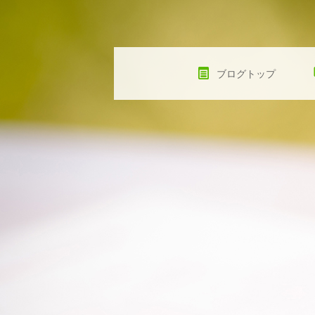
ブログトップ