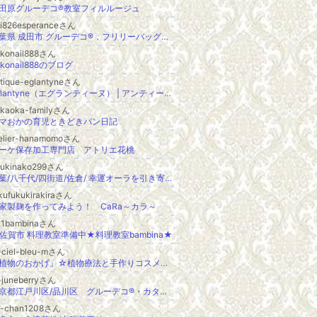
田原グルーデコ®教室フィルルージュ
ki826esperanceさん
千葉県 成田市 グルーデコ®，フリリーバッグのお教室～Esperance～ｴｽﾍﾟﾗﾝｽ
okonail888さん
okonail888のブログ
tique-eglantyneさん
Eglantyne（エグランティーヌ） | アンティーク幸福論
akaoka-familyさん
マおかの育児ときどきパン日記
telier-hanamomoさん
ーケ保存加工専門店 アトリエ花桃
zukinako299さん
千葉/八千代/四街道/佐倉/ 幸運オーラを引き寄せる！happyオルゴナイト☆ルチア☆ヒーリングレジンアクセサリー作家&運気アップヒーラー
kufukukirakiraさん
家製麹を作ってみよう！ CaRa～カラ～
21bambinaさん
佐賀市 料理教室準備中★料理教室bambina★
-ciel-bleu-mさん
『植物のおかげ』☆植物療法と手作りコスメ・手作り石鹸の教室 Le coeur＠千葉市 検見川・幕張・稲毛
-juneberryさん
東京都江戸川区/品川区 グルーデコ®︎・カタリーヌフラワー・誕生花セラピーのお教室フェリシア
ai-chan1208さん