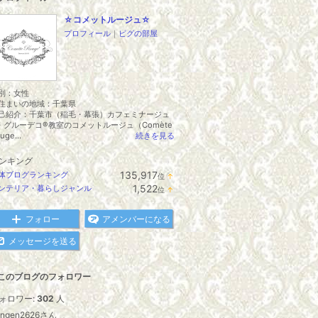
☆コメットルージュ☆
プロフィール
｜
ピグの部屋
別：
女性
住まいの地域：
千葉県
己紹介：千葉市（稲毛・幕張）カフェミナージュ
・グルーデコ®教室のコメットルージュ（Comète
uge...
続きを見る
ンキング
135,917
体ブログランキング
位
↑
ラ
1,522
ンテリア・暮らしジャンル
位
↑
ン
ラ
キ
ン
ン
キ
フォロー
アメンバーになる
グ
ン
上
グ
メッセージを送る
昇
上
昇
このブログのフォロワー
ォロワー:
302
人
engen2626さん