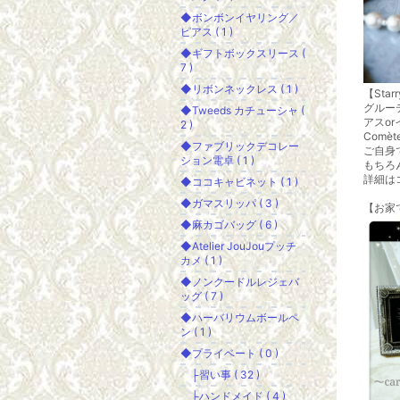
◆ボンボンイヤリング／
ピアス ( 1 )
◆ギフトボックスリース (
7 )
◆リボンネックレス ( 1 )
【Starr
グルー
◆Tweeds カチューシャ (
アスo
2 )
Comè
◆ファブリックデコレー
ご自身
ション電卓 ( 1 )
もちろ
詳細は
◆ココキャビネット ( 1 )
◆ガマスリッパ ( 3 )
【お家
◆麻カゴバッグ ( 6 )
◆Atelier JouJouプッチ
カメ ( 1 )
◆ノンクードルレジェバ
ッグ ( 7 )
◆ハーバリウムボールペ
ン ( 1 )
◆プライベート ( 0 )
├習い事 ( 32 )
├ハンドメイド ( 4 )