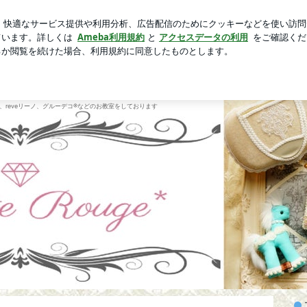
人きりの時間
芸能人ブログ
人気ブログ
新規登録
ログ
ページ
プロフィール
ブログ
レッスン内容
お問い合わせ
コメットルージュ】
、reveリーノ、グルーデコ®︎などのお教室をしております