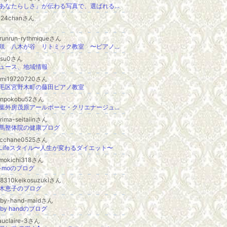
「あなたらしさ」が伝わる写真で、選ばれる起業家へ/フォトグラファーなかがわさとみのブログ
024chanさん
runrun-rythmiqueさん
三咲 八木が谷 リトミック教室 〜ピアノ・トルテ〜
usu0さん
ュース、地域情報
umi19720720さん
毛区宮野木町の藤田ピアノ教室
onpokobu52さん
千葉外房茂原アールポーセ・クリエナージュ教室:いくつになっても生きがいを見つけられる、好きを形にするハンドメイド教室
rima-seitaiinさん
馬整体院の健康ブログ
icchane0525さん
Lifeスタイル〜人生が変わるダイエット〜
umokichi318さん
u-moのブログ
o8310keikosuzukiさん
木恵子のブログ
aby-hand-maidさん
aby handのブログ
auclaire-3さん