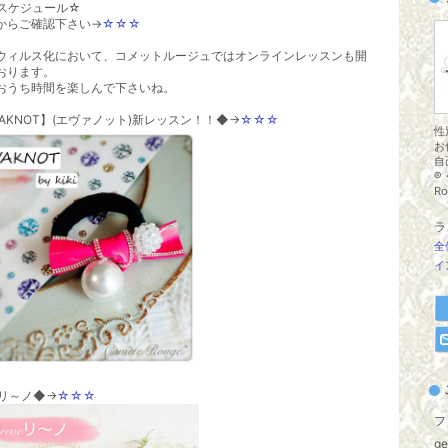
スケジュール☆
からご確認下さい→
☆☆☆
ウィルス化において、コメットルージュではオンラインレッスンも開
おります。
おうち時間を楽しんで下さいね。
VAKNOT】(エヴァノット)新レッスン！！◆→
☆☆☆
性
お
自
®
Ro
ラ
全
イ
eリ～ノ◆→
☆☆☆
フ
g