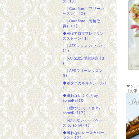
ス ( 18 )
├Carafiore（フリーレ
ッスン） ( 2 )
├Carafiore（資格取
得） ( 1 )
◆AFSアロマフレグラン
スストーン ( 1 )
├AFSレッスンについて
( 1 )
├AFS認定講師講座 ( 3
)
├AFSフリーレッスン (
9 )
◆ボタニカルキャンドル (
☆グル
1 )
【お家
◆縫わないふくさ by
someRef ( 0 )
├縫わないふくさ by
someRef ( 7 )
├縫わないカードケー
ス by somR ( 1 )
◆縫わないレースカバー
マスク ( 2 )