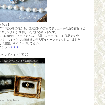
y Peal】
デコ®初心者の方から、認定講師の方までボリュームのある作品（ピ
rイヤリング）がお作りいただけるキットです。
te Rouge*のモチーフでもある『星』をテーマにした作品です☆
では、ちょっとづつ揃えるのが大変なパーツをキットにしました。
ん『星空』をイメージしてます✨
コチラ→
☆☆☆
でハンドメイド企画２】