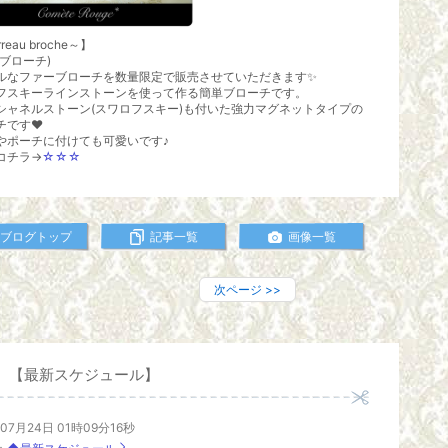
reau broche～】
ブローチ)
ルなファーブローチを数量限定で販売させていただきます✨
フスキーラインストーンを使って作る簡単ブローチです。
シャネルストーン(スワロフスキー)も付いた強力マグネットタイプの
チです❤
やポーチに付けても可愛いです♪
コチラ→
☆☆☆
ブログトップ
記事一覧
画像一覧
次ページ
>>
【最新スケジュール】
年07月24日 01時09分16秒