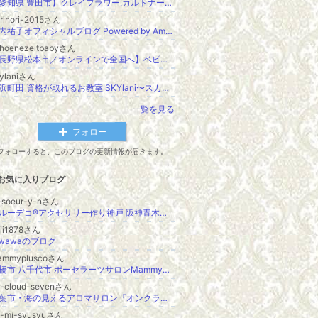
【愛知県 豊田市】クレイフラワー.カルトナージュで自分磨き 夜と週末通える頑張る女性の為のお稽古サロン✨ Leau claire(オー クレール)
rihori-2015さん
堀内祐子オフィシャルブログ Powered by Ameba
choenezeitbabyさん
【長野県松本市／オンラインで全国へ】ベビーマッサージ資格＆フォトスタジオ きらり星
kylaniさん
横浜町田 資格が取れるお教室 SKYlani〜スカイラニ〜
一覧を見る
フォロー
フォローすると、このブログの更新情報が届きます。
お気に入りブログ
-soeur-y-nさん
グルーデコ®アクセサリー作り神戸 阪神青木駅徒歩3分 ラスール
hii1878さん
uwawaのブログ
ammypluscoさん
船橋市 八千代市 ポーセラーツサロンMammy+co
n-cloud-sevenさん
千葉市・海の見えるアロマサロン『オンクラウドセブン』
更新
a-mi-syusyuさん