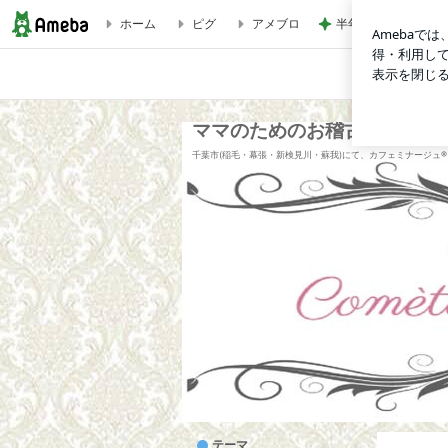
ホーム
ピグ
アメブロ
半年ぶりに長男と2
ママのためのお稽古サロン【コメットルージュ】
ホーム
ママのためのお稽古サロン【
千葉市(稲毛・幕張・新検見川・蘇我)にて、カフェミナージュ®︎
テーマ