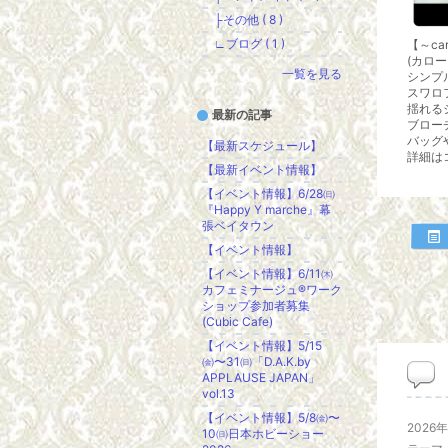
├その他 ( 8 )
∟ブログ ( 1 )
【～car
(カロー
一覧を見る
シンプ
スワロ
揺れる
最新の記事
ブロー
バッグ
【最新スケジュール】
詳細は
【最新イベント情報】
【イベント情報】6/28㈰
『Happy Y marche』幕
張ベイタウン
【イベント情報】
【イベント情報】6/11㈭
カフェミナージュ®ワーク
ショップ参加者募集
(Cubic Cafe)
【イベント情報】5/15
㈮〜31㈰「D.A.K.by
APPLAUSE JAPAN」
vol.13
【イベント情報】5/8㈮〜
2026
10㈰日本ホビーショー