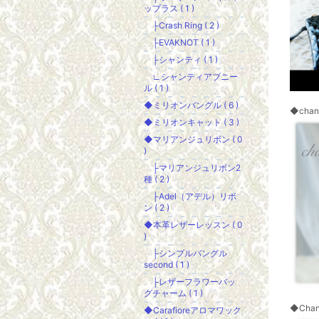
ップラス ( 1 )
├Crash Ring ( 2 )
├EVAKNOT ( 1 )
├シャンティ ( 1 )
∟シャンティアブニー
ル ( 1 )
◆ミリオンバングル ( 6 )
◆chan
◆ミリオンキャット ( 3 )
◆マリアンジュリボン ( 0
)
├マリアンジュリボン2
種 ( 2 )
├Adel（アデル）リボ
ン ( 2 )
◆本革レザーレッスン ( 0
)
├シンプルバングル
second ( 1 )
├レザーフラワーバッ
グチャーム ( 1 )
◆Cha
◆Carafioreアロマワック