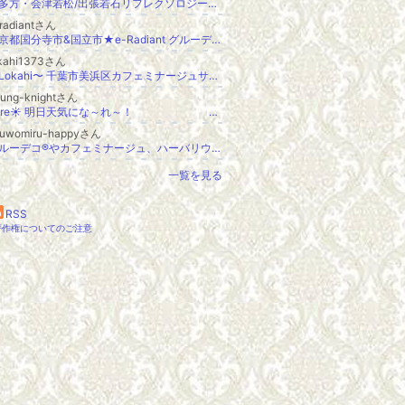
喜多方・会津若松/出張若石リフレクソロジー・講座【le pied〜ルピエ】
radiantさん
東京都国分寺市&国立市★e-Radiant グルーデコ®★
okahi1373さん
〜Lokahi〜 千葉市美浜区カフェミナージュサロン
oung-knightさん
hare☀ 明日天気にな～れ～！ いっしープロジェクト代表のブログ
suwomiru-happyさん
グルーデコ®️やカフェミナージュ、ハーバリウムなと色々なハンドメイドのレッスンが楽しめる♪〜ゆうちんままのYOU工房〜
一覧を見る
RSS
著作権についてのご注意