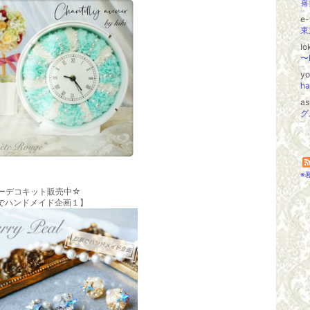
e-
l
y
a
※
ーデコキット販売中☆
でハンドメイド企画１】