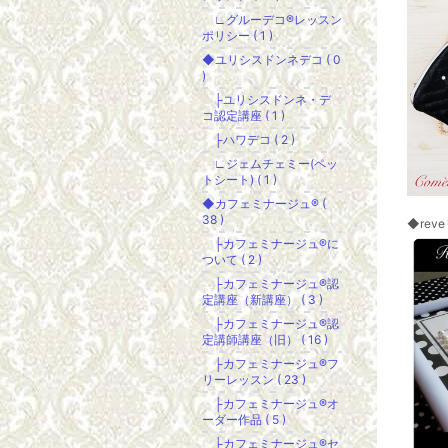
∟グルーデコ®レッスン
ポリシー ( 1 )
◆ユリシスドンネデコ ( 0
)
├ユリシスドンネ・デ
コ認定講座 ( 1 )
├ハワデコ ( 2 )
∟ジェムチェミー(ペッ
トシート) ( 1 )
◆カフェミナージュ® (
38 )
◆rev
├カフェミナージュ®に
ついて ( 2 )
├カフェミナージュ®認
定講座（新講座） ( 3 )
├カフェミナージュ®認
定講師講座（旧） ( 16 )
├カフェミナージュ®フ
リーレッスン ( 23 )
├カフェミナージュ®オ
ーダー作品 ( 5 )
├カフェミナージュ®セ