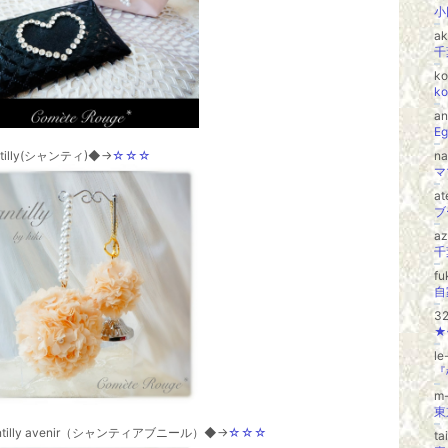
小
a
k
k
an
n
tilly(シャンティ)◆→
☆☆☆
マ
a
ブ
a
fu
自
3
★
le
m
ntilly avenir（シャンティアブニール）◆→
☆☆☆
t