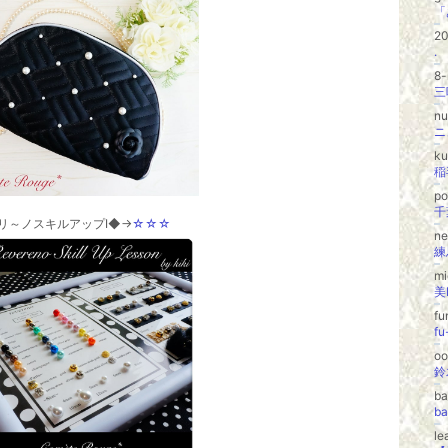
2
.
8-
n
ニ
k
稲
p
eリ～ノスキルアップⅠ◆→
☆☆☆
ne
練
m
美
f
f
o
鈴
b
b
le