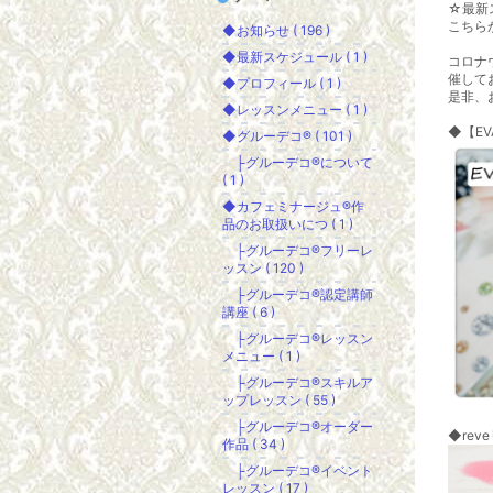
☆最新
こちら
◆お知らせ ( 196 )
◆最新スケジュール ( 1 )
コロナ
催して
◆プロフィール ( 1 )
是非、
◆レッスンメニュー ( 1 )
◆【E
◆グルーデコ® ( 101 )
├グルーデコ®について
( 1 )
◆カフェミナージュ®︎作
品のお取扱いにつ ( 1 )
├グルーデコ®フリーレ
ッスン ( 120 )
├グルーデコ®認定講師
講座 ( 6 )
├グルーデコ®レッスン
メニュー ( 1 )
├グルーデコ®スキルア
ップレッスン ( 55 )
├グルーデコ®オーダー
◆rev
作品 ( 34 )
├グルーデコ®イベント
レッスン ( 17 )