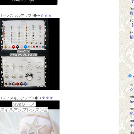
ho
veリ～ノスキルアップⅡ◆→
☆☆☆
s
s
la
c
veリ～ノスキルアップⅢ◆→
☆☆☆
f
m
o
d