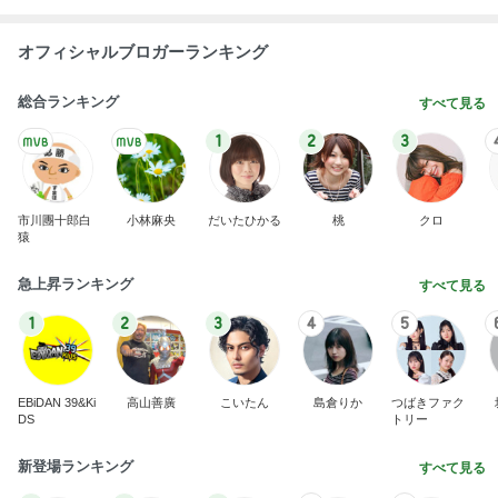
オフィシャルブロガーランキング
総合ランキング
すべて見る
1
2
3
市川團十郎白
小林麻央
だいたひかる
桃
クロ
猿
急上昇ランキング
すべて見る
1
2
3
4
5
EBiDAN 39&Ki
高山善廣
こいたん
島倉りか
つばきファク
DS
トリー
新登場ランキング
すべて見る