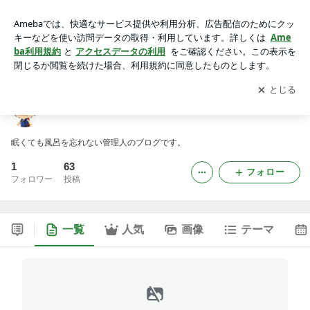
ねむ風呂
アプリをダウンロードして
ブログの更新通知
を受け取りまし
開く
ょう。
ねむ風呂
眠くても風呂を忘れない管理人のブログです。
1
63
フォロー
フォロワー
投稿
一覧
人気
画像
テーマ