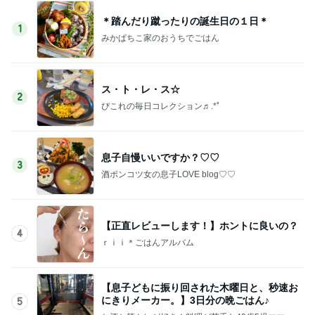
＊踏んだり蹴ったりの誕生日の１日＊
1
みかぱちこ家のおうちでごはん
ス・ト・レ・ス☆
2
ぴこれの毎日コレクション♬.*ﾟ
息子自慢いいですか？♡♡
3
酒ポンコツ女の息子LOVE blog♡♡
【正直レビューします！】ホントに良いの？
4
ｒｉｉ＊ごはんアルバム
【息子どもに振り回された木曜日と、秒速お
にきりメーカー。】3日分の晩ごはん♪
5