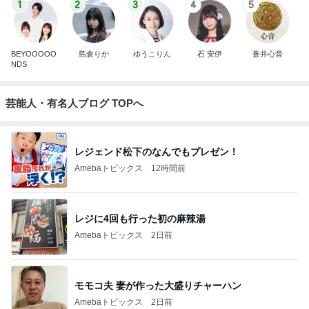
1
2
3
4
5
BEYOOOOO
島倉りか
ゆうこりん
石 安伊
蒼井心音
NDS
芸能人・有名人ブログ TOPへ
レジェンド松下のなんでもプレゼン！
Amebaトピックス
12時間前
レジに4回も行った初の麻辣湯
Amebaトピックス
2日前
モモコ夫 妻が作った大盛りチャーハン
Amebaトピックス
2日前