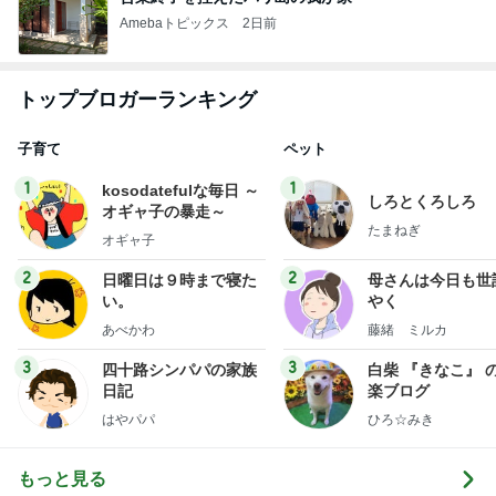
Amebaトピックス
2日前
トップブロガーランキング
子育て
ペット
1
1
kosodatefulな毎日 ～
しろとくろしろ
オギャ子の暴走～
たまねぎ
オギャ子
2
2
日曜日は９時まで寝た
母さんは今日も世
い。
やく
あべかわ
藤緒 ミルカ
3
3
四十路シンパパの家族
白柴 『きなこ』 
日記
楽ブログ
はやパパ
ひろ☆みき
もっと見る