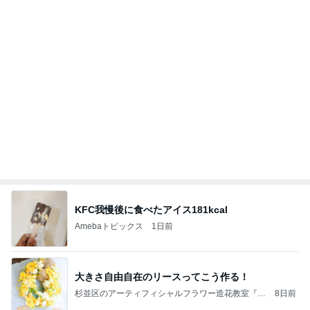
タイ・バンコク フラワー・カラー.スクール シェ
12日前
リル
桃の母 お得すぎて心配になる特典
Amebaトピックス
1日前
夏に大人気のアーティフィシャルフラワー墓花オー
ダー
三重県桑名市＆四日市市*フラワーアレンジメント
12日前
スクール(教室)