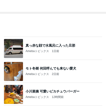
Amebaトピックス
12時間前
記事を読む
トップブロガーランキング
子育て
ペット
1
1
kosodatefulな毎日 ～
しろとくろしろ
オギャ子の暴走～
たまねぎ
オギャ子
2
2
日曜日は９時まで寝た
母さんは今日も世
い。
やく
あべかわ
藤緒 ミルカ