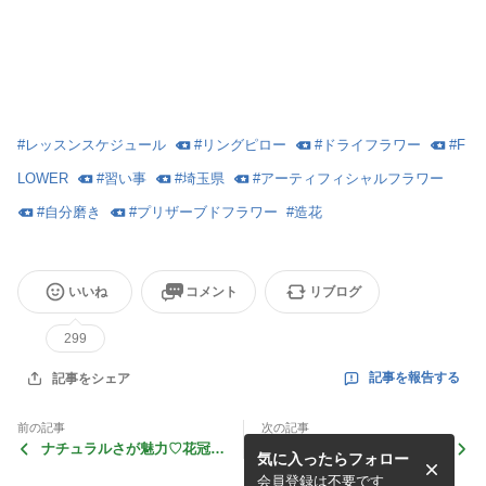
#
レッスンスケジュール
#
リングピロー
#
ドライフラワー
#
F
LOWER
#
習い事
#
埼玉県
#
アーティフィシャルフラワー
#
自分磨き
#
プリザーブドフラワー
#
造花
いいね
コメント
リブログ
299
記事を報告する
記事をシェア
前の記事
次の記事
ナチュラルさが魅力♡花冠
☆体験レッスン☆のご案内
気に入ったらフォロー
｜ 埼玉 越谷・せんげん
｜ 埼玉 越谷・せんげん
台・春日部・岩槻 フラワー
台・春日部・岩槻 プリザー
会員登録は不要です