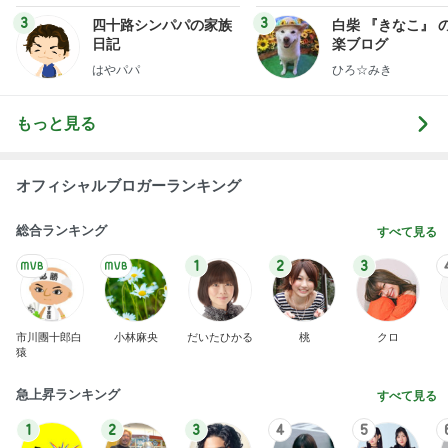
晩酌が進む長芋の簡単おつまみ
Amebaトピックス
1日前
【お客様レビュー】ミモザのウェディングブーケを
前撮り・結婚式に 高級造花で美しく
プレ花嫁さん向けウェディングブーケ Y's deco. の
7日前
ブログ