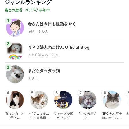
真っ赤な顔で水風呂に入った旦那
Amebaトピックス
1日前
モト冬樹 何回呼んでも来ない愛犬
Amebaトピックス
2日前
小川菜摘 可愛いピカチュウバーガー
Amebaトピックス
12時間前