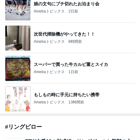
【お客様レビュー】ミモザのウェディングブーケを
前撮り・結婚式に 高級造花で美しく
プレ花嫁さん向けウェディングブーケ Y's deco. の
7日前
ブログ
柴咲コウ 喜びの報告に芸能界からも祝福
Amebaトピックス
1日前
【新作】プリザーブドフラワーとドライフラワーの
フラワーフレームが完成しました
東京フラワーギフトショップ Atelier Mariabella
28日前