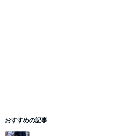
場
ディズニーアンバサダーホテル卒花の日記
2026年8月8日
☆2026年8月レッスンスケジュール☆ ｜越谷・
せんげん台・春日部・岩槻 フラワーアレンジメ
ント
越谷・せんげん台・春日部・岩槻 プリザーブドフラワ
2026年8月8日
ー教室（アーティフィシャルフラワー・ドライフラワー
も扱っています）
【ポメラート】イコニカの新作が可愛い！けとお
値段が・・・
ジュエリー沼にはまった ゆんとこのブログ
2026年8月8日
このハッシュタグの記事を見る
芸能人・有名人ブログ TOPへ
「ナイスバディ」51歳の水着姿に絶賛
Amebaトピックス
19時間前