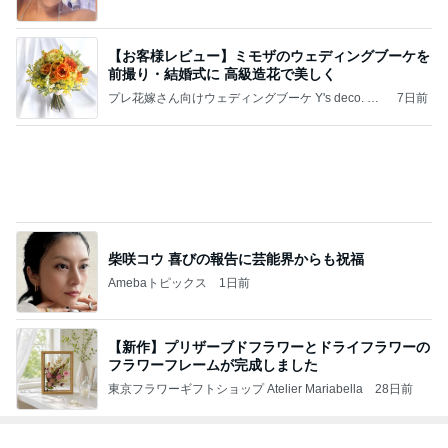
猫との生活
26,774人参加中
1
母さんは今日も世話をやく
藤緒 ミルカ
2
ＮＰＯ法人ねこけん Official Blog
ＮＰＯ法人ねこけん
3
まだらダラダラ猫
まきこ
4
5
6
7
8
猫マンガ 米
社)アニマルエ
ファーブル家
うちの魔王さ
NPO法人 府中
子さん
イド 事務局＆
のブログ
ま。
猫の会（ちゅ
みんなの日記
ー猫）
もっと見る