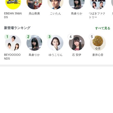
肩甲骨を動かすための意外なコツ
Amebaトピックス
1日前
【生花レッスン】2種類の花束レッスン～2026年5
月第2金曜日クラス
タイ・バンコク フラワー・カラー.スクール シェリ
3日前
ル
金子恵美 リピートしたい福井の味
Amebaトピックス
1日前
【新作】プリザーブドフラワーとドライフラワーの
フラワーフレームが完成しました