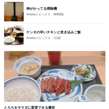
3
3
四十路シンパパの家族
白柴 『きなこ』 
日記
楽ブログ
はやパパ
ひろ☆みき
もっと見る
オフィシャルブロガーランキング
総合ランキング
すべて見る
1
2
3
市川團十郎白
小林麻央
だいたひかる
桃
クロ
猿
急上昇ランキング
すべて見る
1
2
3
4
5