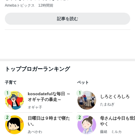
EBiDAN 39&Ki
高山善廣
こいたん
島倉りか
つばきファク
DS
トリー
新登場ランキング
すべて見る
1
2
3
4
5
BEYOOOOO
島倉りか
ゆうこりん
石 安伊
蒼井心音
NDS