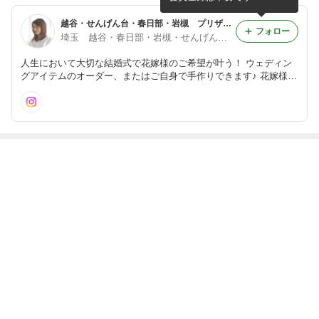
アレンジメント教室
ブドフラワー教室
越谷・せんげん台・春日部・岩槻 プリザーブドフラワー教室（アーティフィシャルフラワー・ドライフラワーも扱っています）
フォロー
埼玉 越谷・春日部・岩槻・せんげん台 枯れないお花で作るフラワーアレンジメント教室 カラフルフラワーライフ
人生において大切な結婚式で花嫁様のご希望が叶う！ ウェディン
グアイテムのオーダー、またはご自身で手作りできます♪ 花嫁様だ
けでなく、ご家族やご友人からのサプライズにも☆
最近の画像つき記事
ナチュラルさが
☆体験レッスン
☆フリーレッス
☆ブライダルレ
魅力♡花冠
☆のご案内
ン☆のご案内
ッスン☆のご案
｜ 埼玉 越
｜ 埼玉 越
｜ 埼玉 越
内 ｜埼玉 越
谷・せんげん
谷・せんげん
谷・せんげん
谷・せんげん
台・春日部・岩
台・春日部・岩
もっと見る
台・春日部・岩
台・春日部・岩
槻 フラワーア
槻 プリザーブド
槻 フラワーア
槻 手作りウェ
レンジメント教
フラワー教室
レンジメント教
ディング教室