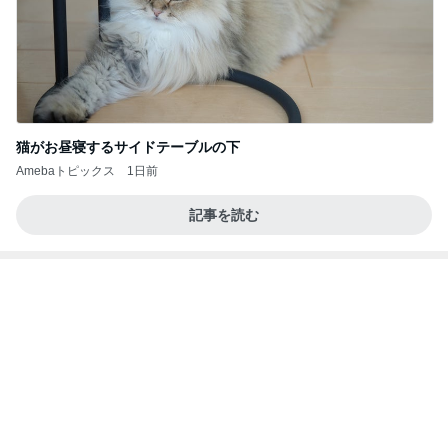
前震の時より大きい地殻変動の数値
Amebaトピックス
1日前
あっという間に8月！カレンダーはひまわりの作品
Millefiori 世田谷教室
東京都世田谷区・東雲のフラワーアレンジメント教
6日前
室「Millefiori」
お昼後ののんびりしたジャズの時間
Amebaトピックス
13時間前
【FEJプリザーブドフラワー資格取得コース】練習
の成果を発揮！ラウンドブーケが完成しました