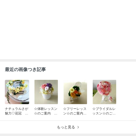
室
室
ABEMA
飯田圭織「誰だか分からない」激変し
た44歳の近影