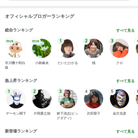
オフィシャルブロガーランキング
総合ランキング
すべて見る
1
2
3
市川團十郎白
小林麻央
だいたひかる
桃
クロ
猿
急上昇ランキング
すべて見る
1
2
3
4
5
デーモン閣下
片岡愛之助
林下清志(ビッ
沢田聖子
金沢克彦
グダディ)
新登場ランキング
すべて見る