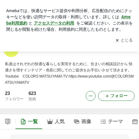
COLORS MATSUYAMA
アプリをダウンロードして
ブログの更新通知
を受け取りまし
開く
ょう。
COLORS MATSUYAMA
私達はそれぞれの快適な暮らしを実現するために、住まいの相談設計から 快
適さを増すインテリア・色彩に関してのご提供をお手伝いさせて頂きます。
Youtube COLORS MATSUYAMA TV https://www.youtube.com/@COLORSM
ATSUYAMATV
23
623
フォロー
フォロワー
投稿
一覧
人気
画像
テーマ