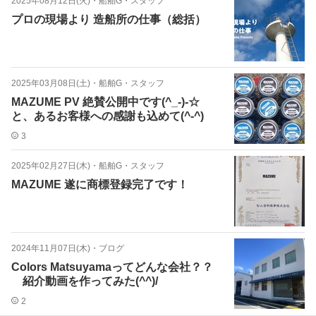
2025年08月12日(火)
・
船舶G・スタッフ
プロの現場より 造船所の仕事（総括）
2025年03月08日(土)
・
船舶G・スタッフ
MAZUME PV 絶賛公開中です(^_-)-☆
と、あるお客様への感謝も込めて(^-^)
3
2025年02月27日(木)
・
船舶G・スタッフ
MAZUME 遂に商標登録完了です！
2024年11月07日(木)
・
ブログ
Colors Matsuyamaってどんな会社？？
紹介動画を作ってみた(^^)/
2