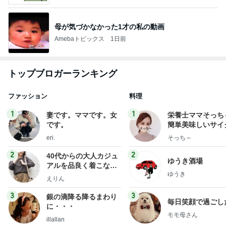
母が気づかなかった1才の私の動画
Amebaトピックス
1日前
トップブロガーランキング
ファッション
料理
1
1
妻です。ママです。女
栄養士ママそっち
です。
簡単美味しいサイ
献立
eri.
そっち～
2
2
40代からの大人カジュ
ゆうき酒場
アルを品良く着こなす
ゆうき
ファッションブログ
えりん
3
3
銀の滴降る降るまわり
毎日笑顔で過ごし
に・・・
モモ母さん
illallan