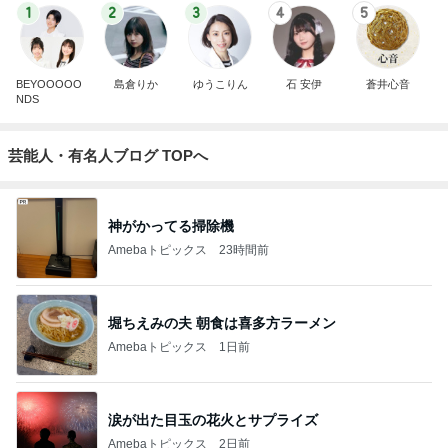
1
2
3
4
5
BEYOOOOO
島倉りか
ゆうこりん
石 安伊
蒼井心音
NDS
芸能人・有名人ブログ TOPへ
神がかってる掃除機
Amebaトピックス
23時間前
堀ちえみの夫 朝食は喜多方ラーメン
Amebaトピックス
1日前
涙が出た目玉の花火とサプライズ
Amebaトピックス
2日前