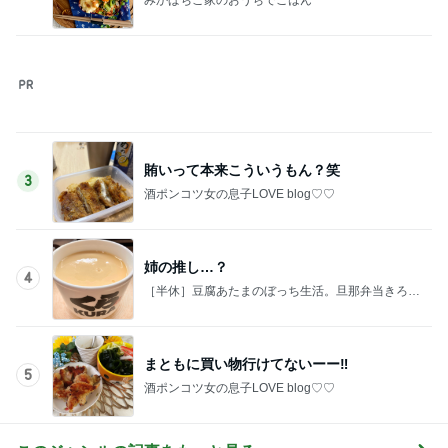
賄いって本来こういうもん？笑
3
酒ポンコツ女の息子LOVE blog♡♡
姉の推し…？
4
［半休］豆腐あたまのぼっち生活。旦那弁当きろく
はお休み中
まともに買い物行けてないーー‼︎
5
酒ポンコツ女の息子LOVE blog♡♡