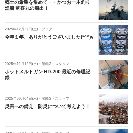
郷土の希望を集めて・・かつお一本釣り
漁船 竜喜丸の船出！
2025年12月27日(土)
・
ブログ
今年１年、ありがとうございました(*^^)v
2025年11月12日(水)
・
船舶G・スタッフ
ホットメルトガン HD-200 最近の修理記
録
2025年09月04日(木)
・
船舶G・スタッフ
災害への備え 防災について考えよう！