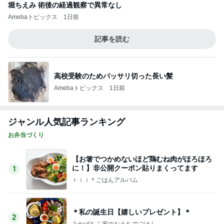
堀ちえみ 術後の経過観察で異常なし
Amebaトピックス
1日前
記事を読む
高校受験のためバッサリ切った長い髪
Amebaトピックス
1日前
ジャンル人気記事ランキング
お弁当づくり
【お箸でつかめないほど鶏むね肉がほろほろ
に！】非公開クーポン貼りまくってます
1
ｒｉｉ＊ごはんアルバム
＊私の誕生日【嬉しいプレゼント】＊
2
みかぱちこ家のおうちでごはん