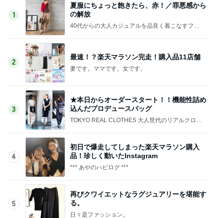
夏服にちょっと飽きたら、赤！／罪悪感から
の解放
1
40代からの大人カジュアルを品良く着こなすファ
ッションブログ
最速！？楽天マラソン完走！購入品11店舗
2
妻です。ママです。女です。
★本日からオーダースタート！！機能性詰め
込んだプロデュースバッグ
3
TOKYO REAL CLOTHES 大人世代のリアルクロー
ズ
初日で爆走してしまった楽天マラソン購入
品！珍しく動いたInstagram
4
*** あやのハピログ ***
再びクワイエットなラグジュアリーを堪能す
る。
5
日々是ファッション。