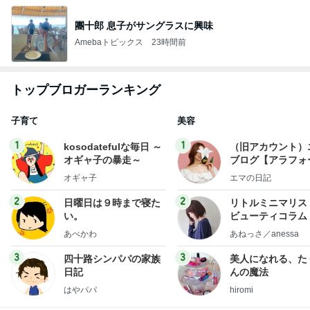
團十郎 息子がサングラスに興味
Amebaトピックス
23時間前
トップブロガーランキング
子育て
美容
1
1
kosodatefulな毎日 ～
（旧アカウント）
オギャ子の暴走～
ブログ【アラフォ
社売却セカンドラ
オギャ子
エマの日記
フ】
2
2
日曜日は９時まで寝た
リトルミニマリス
い。
ビューティコラム 
little minimalist'
あべかわ
あねっさ／anessa
uty colum
3
3
四十路シンパパの家族
美人になれる、た
日記
んの魔法
はやパパ
hiromi