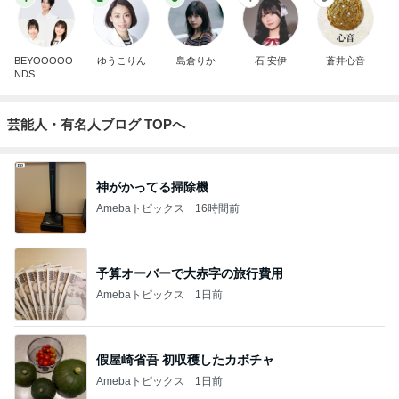
BEYOOOOO
ゆうこりん
島倉りか
石 安伊
蒼井心音
NDS
芸能人・有名人ブログ TOPへ
神がかってる掃除機
Amebaトピックス
16時間前
予算オーバーで大赤字の旅行費用
Amebaトピックス
1日前
假屋崎省吾 初収穫したカボチャ
Amebaトピックス
1日前