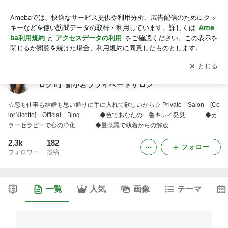
【思い通りに生きられない貴女をキラキラ輝かせるブログ‼︎】
新小岩プライベートサロン
アプリをダウンロードして
ブログの更新通知
を受け取りまし
開く
ょう。
【思い通りに生きられない貴女をキラキラ輝かせるブ
ログ‼︎】新小岩プライベートサロン
☆恋も仕事も結婚も思い通りに手に入れて欲しいから☆ Private Salon [Co
lorNicotto] Official Blog ◆色であなたの一番キレイ発見 ◆カ
ラーセラピーで心の浄化 ◆曼荼羅で執着からの解放
2.3k
182
フォロー
フォロワー
投稿
一覧
人気
画像
テーマ