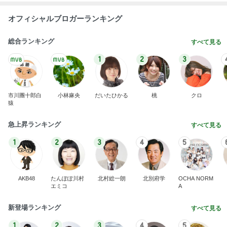
オフィシャルブロガーランキング
総合ランキング
すべて見る
1
2
3
市川團十郎白
小林麻央
だいたひかる
桃
クロ
猿
急上昇ランキング
すべて見る
1
2
3
4
5
AKB48
たんぽぽ川村
北村総一朗
北別府学
OCHA NORM
エミコ
A
新登場ランキング
すべて見る
1
2
3
4
5