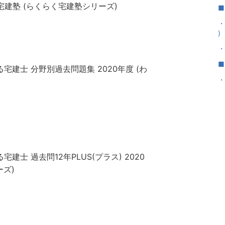
く宅建塾 (らくらく宅建塾シリーズ)
■
・
)
・
■
宅建士 分野別過去問題集 2020年度 (わ
・
┗
┣
┣
┣
建士 過去問12年PLUS(プラス) 2020
┗
ーズ)
┗
┗
┣
┣