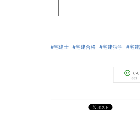
#宅建士
#宅建合格
#宅建独学
#宅
い
652
ポスト