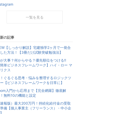
nstagram
一覧を見る
新の記事
EW【しっかり解説】宅建独学2ヶ月で一発合
した方法！【3冊だけ試験突破勉強法】
が大事？何からやる？優先順位をつける‼️
簡単ビジネスフレームワーク】ハイ・ロー マ
リクス
！ぐるぐる思考・悩みを整理するロジックツ
ー【ビジネスフレームワークを日常に】
oom入門から応用まで【完全網羅】徹底解
！無料10の機能と設定
速報版）最大200万円！持続化給付金の受取
準備【個人事業主（フリーランス）・中小企
】