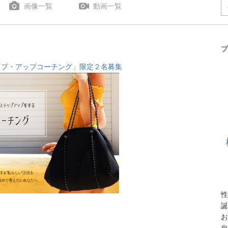
画像一覧
動画一覧
プ
ップ・アップコーチング」限定２名募集
性
誕
お
自