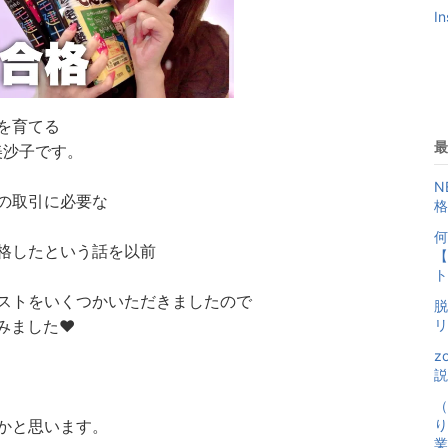
I
を育てる
最
美沙子です。
N
の取引に必要な
格
何
格したという話を以前
【
ト
ストをいくつかいただきましたので
脱
みました❤️
リ
z
説
（
かと思います。
り
業