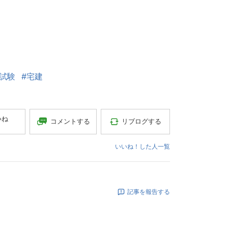
┣
┗
┗
┗
┣
建試験
#宅建
┣
┣
いね
┗
コメントする
リブログする
┗
いいね！した人一覧
┗
┣
┣
記事を報告する
┣
┣