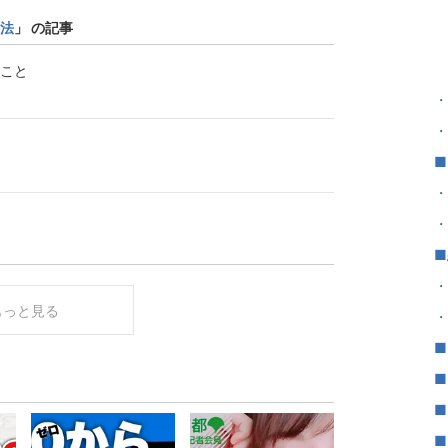
┗
法
」 の記事
┗
┗
こと
・
・
■
・
・
■
・
もっと見る
・
■
■
■
■