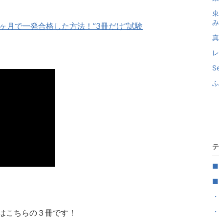
東
み
2ヶ月で一発合格した方法！”3冊だけ”試験
真
レ
S
ふ
テ
■
■
・
・
はこちらの３冊です！