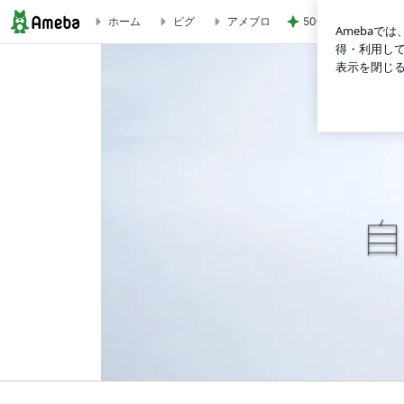
500円で当たった
ホーム
ピグ
アメブロ
自由に生きる力を身につける♡ビジネスデザインLab櫻居美沙