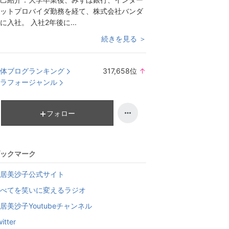
ットプロバイダ勤務を経て、株式会社バンダ
に入社。 入社2年後に...
続きを見る ＞
体ブログランキング
317,658
位
↑
ラ
ラフォージャンル
ン
キ
ン
フォロー
グ
上
昇
ックマーク
居美沙子公式サイト
べてを笑いに変えるラジオ
居美沙子Youtubeチャンネル
itter