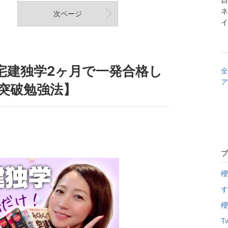
ネ
次ページ
イ
宅建独学2ヶ月で一発合格し
全
ア
突破勉強法】
ブ
櫻
す
櫻
Tw