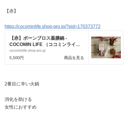
【赤】
https://cocominlife.shop-pro.jp/?pid=170373772
【赤】ボーンブロス薬膳鍋 -
COCOMIN LIFE （ココミンライ
フ）
cocominlife.shop-pro.jp
5,500円
商品を見る
2番目に辛い火鍋
消化を助ける
女性におすすめ