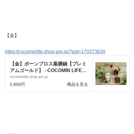
【金】
https://cocominlife.shop-pro.jp/?pid=170373630
【金】ボーンブロス薬膳鍋【プレミ
アムゴールド】 - COCOMIN LIFE
（ココミンライフ）
cocominlife.shop-pro.jp
5,800円
商品を見る