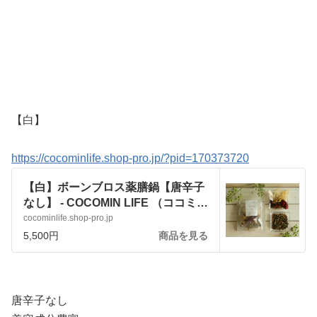
【白】
https://cocominlife.shop-pro.jp/?pid=170373720
【白】ボーンブロス薬膳鍋【唐辛子
なし】 - COCOMIN LIFE （ココミン
ライフ）
cocominlife.shop-pro.jp
5,500円
商品を見る
唐辛子なし