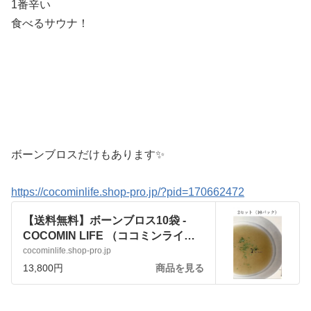
1番辛い
食べるサウナ！
ボーンブロスだけもあります✨
https://cocominlife.shop-pro.jp/?pid=170662472
【送料無料】ボーンブロス10袋 -
COCOMIN LIFE （ココミンライ
フ）
cocominlife.shop-pro.jp
13,800円
商品を見る