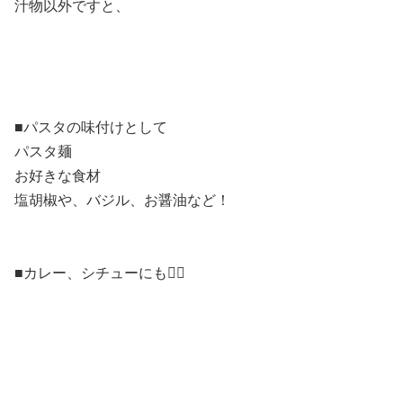
汁物以外ですと、
■パスタの味付けとして
パスタ麺
お好きな食材
塩胡椒や、バジル、お醤油など！
■カレー、シチューにも🙆‍♀️