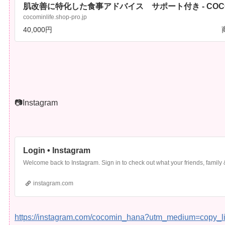
肌改善に特化した食事アドバイス サポート付き - COCO
LIFE （ココミンライフ）
cocominlife.shop-pro.jp
40,000円
📷Instagram
Login • Instagram
Welcome back to Instagram. Sign in to check out what your friends, family
instagram.com
https://instagram.com/cocomin_hana?utm_medium=copy_l