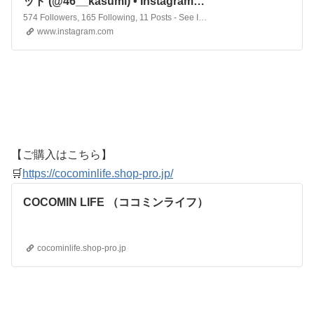
ット (@46__kasumi) • Instagram
photos and videos
574 Followers, 165 Following, 11 Posts - See Instagram photos and videos from 一乃瀬 かすみ💎妊活&産後ダイエット (@46__kasumi)
www.instagram.com
【ご購入はこちら】
🛒
https://cocominlife.shop-pro.jp/
COCOMIN LIFE （ココミンライフ）
cocominlife.shop-pro.jp