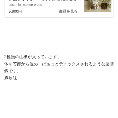
（ココミンライフ）
cocominlife.shop-pro.jp
5,800円
商品を見る
2種類の山椒が入っています。
体を芯部から温め、ばぁっとデトックスされるような薬膳
鍋です。
麻辣味