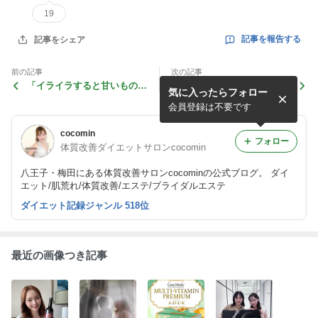
19
記事を報告する
記事をシェア
前の記事
次の記事
「イライラすると甘いものを
正しいクレンジングで美肌へ
気に入ったらフォロー
食べる」を断ち切る方法
✨
会員登録は不要です
cocomin
フォロー
体質改善ダイエットサロンcocomin
八王子・梅田にある体質改善サロンcocominの公式ブログ。 ダイ
エット/肌荒れ/体質改善/エステ/ブライダルエステ
ダイエット記録ジャンル 518位
最近の画像つき記事