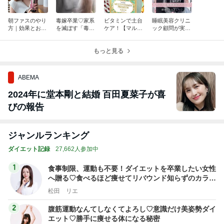
朝ファスのやり
毒嫁卒業♡家系
ビタミンで土台
睡眠美容クリニ
方｜効果とおす
を滅ぼす「毒
ケア！【マルチ
ック顧問が実践
すめの方法
嫁」
ビタミンプレミ
するわたしの睡
アムA・D・E・
眠ケア方法
もっと見る
K】
ABEMA
2024年に堂本剛と結婚 百田夏菜子が喜
びの報告
ジャンルランキング
ダイエット記録
27,662人参加中
1
食事制限、運動も不要！ダイエットを卒業したい女性
へ贈る♡食べるほど痩せてリバウンド知らずのカラダ
を手に入れる！
松田 リエ
2
腹筋運動なんてしなくてよろし♡意識だけ美姿勢ダイ
エット♡勝手に痩せる体になる秘密