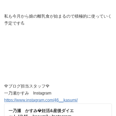
私も今月から娘の離乳食が始まるので積極的に使っていく
予定です💪
🌹ブログ担当スタッフ🌹
一乃瀬かすみ Instagram
https://www.instagram.com/46__kasumi/
一乃瀬 かすみ💎妊活&産後ダイエ