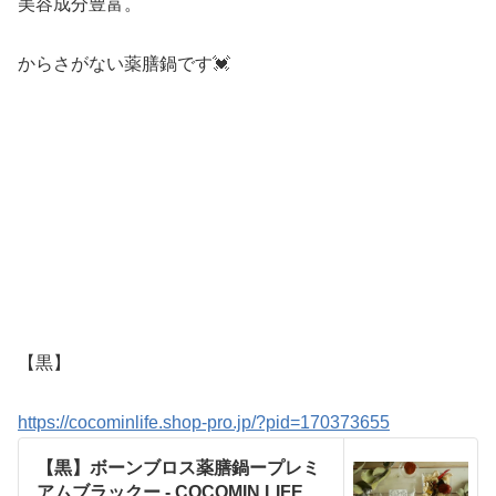
美容成分豊富。
からさがない薬膳鍋です💓
【黒】
https://cocominlife.shop-pro.jp/?pid=170373655
【黒】ボーンブロス薬膳鍋ープレミ
アムブラックー - COCOMIN LIFE