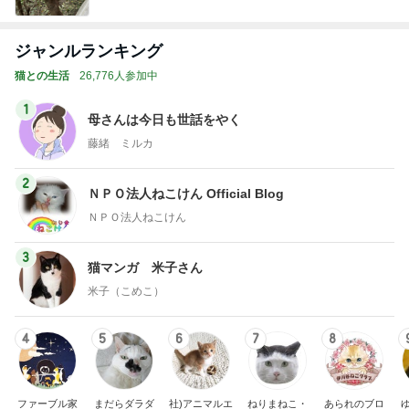
ジャンルランキング
猫との生活
26,776人参加中
1
母さんは今日も世話をやく
藤緒 ミルカ
2
ＮＰＯ法人ねこけん Official Blog
ＮＰＯ法人ねこけん
3
猫マンガ 米子さん
米子（こめこ）
4
5
6
7
8
ファーブル家
まだらダラダ
社)アニマルエ
ねりまねこ・
あられのブロ