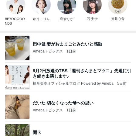
BEYOOOOO
ゆうこりん
島倉りか
石 安伊
蒼井心音
NDS
田中健 妻がおままごとみたいと感動
Amebaトピックス
1日前
8月2日放送のTBS「週刊さんまとマツコ」先週に引
き続き出演します♪
植草美幸オフィシャルブログ Powered by Ameba
5日前
だいた 切なくなった母への思い
Amebaトピックス
1日前
開卡