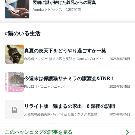
翌朝に謎が解けた義兄からの写真
Amebaトピックス
12時間前
#
猫のいる生活
真夏の炎天下をどうやり過ごすか〜笑
自称猫ブログ 〜 猫２３匹と英語と Genkiのブログ 〜
2026年8月5日
今週末は保護猫サチミラの譲渡会&TNR！
Pico22（ピコニャンニャン）
2026年8月5日
リライト版 猫まるの家出 6 深夜の訪問
天然無神経義実家バイバイ話と働くグダグダ主婦
2026年8月5日
このハッシュタグの記事を見る