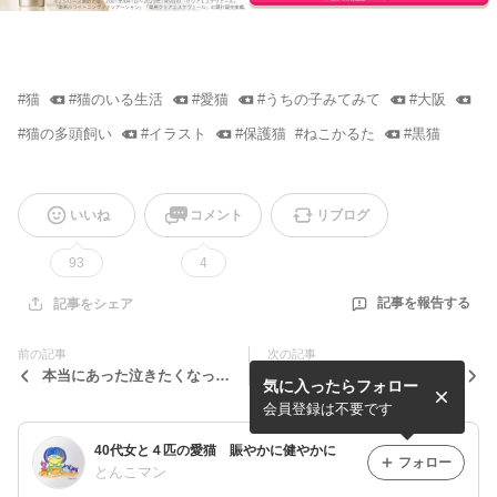
#
猫
#
猫のいる生活
#
愛猫
#
うちの子みてみて
#
大阪
#
猫の多頭飼い
#
イラスト
#
保護猫
#
ねこかるた
#
黒猫
いいね
コメント
リブログ
93
4
記事を報告する
記事をシェア
前の記事
次の記事
本当にあった泣きたくなった
ねこかるた「ま」
気に入ったらフォロー
話
会員登録は不要です
40代女と４匹の愛猫 賑やかに健やかに
フォロー
とんこマン