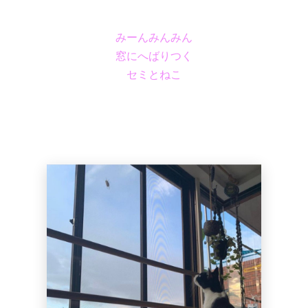
みーんみんみん
窓にへばりつく
セミとねこ