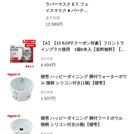
ラバーマスク E.T. フェ
イスマスク ■ パーティ
ーグッズ 宴会 変装 仮
楽天市場
装 ハロウィン コスプ
13,980円
レ小道具 アメリカ映画
ET エイリアン スピル
バーグ
【A】【10％OFFクーポン対象】フロントラ
インプラス猫用 1箱6本入【送料無料】【動
物用医薬品】【ノミ・ダニ・ハジラミ駆除】
楽天市場
【5/23(火)20:00〜5/28(日)1:59】
4,494円
猫壱 ハッピーダイニング 脚付ウォーターボウ
ル 猫柄 シリコン付き(1個)【猫壱】
楽天市場
1,507円
猫壱 ハッピーダイニング 脚付フードボウル
猫柄 シリコン付き(1個)【猫壱】
楽天市場