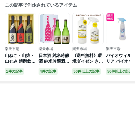
この記事でPickされているアイテム
楽天市場
楽天市場
楽天市場
楽天市場
山ねこ・山猿・
日本酒 純米吟醸
《送料無料》環
バイオウィル
山せみ 焼酎飲み
酒 純米吟醸酒
境ダイゼン きえ
リア バイオウ
比べセット 720
蝉 （720ml×2
ーるH ペット用
ル クリアスプ
1件の記事
4件の記事
50件以上の記事
50件以上の記事
ml×3本 本格焼
本） 一年寝かせ
スプレーボトル
ー 300ml 送料
酎 飲み比べ セ
た柔らかな口当
280ml + 詰替え
料
ット 小正醸造山
たりの辛口純米
用 500ml 無香
ねこ,山猿,山せ
吟醸酒 通潤酒造
み 焼酎
株式会社 熊本県