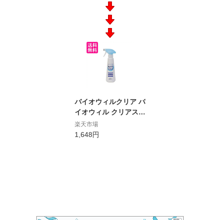
バイオウィルクリア バ
イオウィル クリアスプ
レー 300ml 送料無料
楽天市場
1,648円