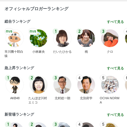
オフィシャルブロガーランキング
総合ランキング
すべて見る
1
2
3
市川團十郎白
小林麻央
だいたひかる
桃
クロ
猿
急上昇ランキング
すべて見る
1
2
3
4
5
AKB48
たんぽぽ川村
北村総一朗
北別府学
OCHA NORM
エミコ
A
新登場ランキング
すべて見る
1
2
3
4
5