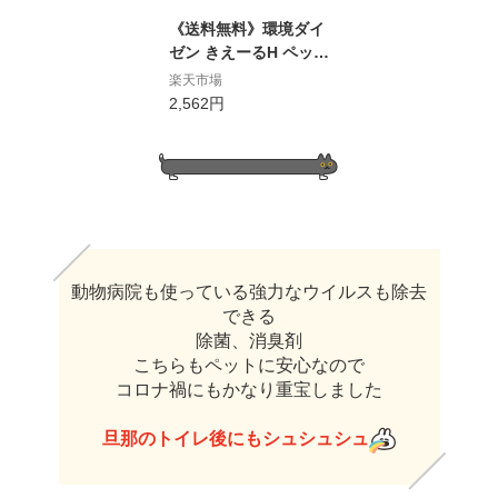
《送料無料》環境ダイ
ゼン きえーるH ペット
用 スプレーボトル 280
楽天市場
ml + 詰替え用 500ml
2,562円
無香
​動物病院も使っている強力なウイルスも除去
できる
除菌、消臭剤
こちらもペットに安心なので
コロナ禍にもかなり重宝しました
旦那のトイレ後にもシュシュシュ