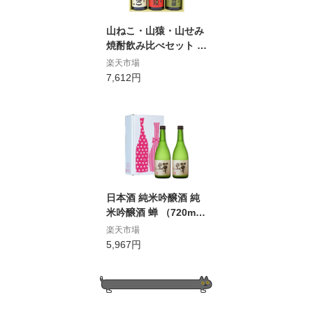
山ねこ・山猿・山せみ
焼酎飲み比べセット 7
20ml×3本 本格焼酎 飲
楽天市場
み比べ セット 小正醸
7,612円
造山ねこ,山猿,山せみ
焼酎
日本酒 純米吟醸酒 純
米吟醸酒 蝉 （720ml×
2本） 一年寝かせた柔
楽天市場
らかな口当たりの辛口
5,967円
純米吟醸酒 通潤酒造株
式会社 熊本県