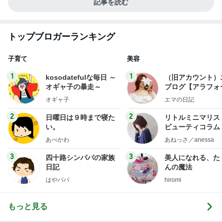
記事を読む
トップブロガーランキング
子育て
美容
1
1
kosodatefulな毎日 ～
（旧アカウント）
オギャ子の暴走～
ブログ【アラフォ
社売却セカンドラ
オギャ子
エマの日記
フ】
2
2
日曜日は９時まで寝た
リトルミニマリス
い。
ビューティコラム 
little minimalist'
あべかわ
あねっさ／anessa
uty colum
3
3
四十路シンパパの家族
美人になれる、た
日記
んの魔法
はやパパ
hiromi
もっと見る