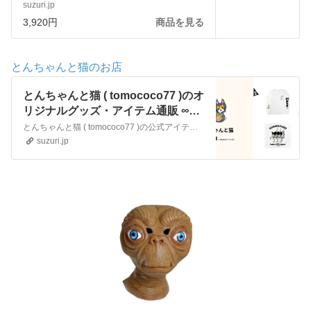
Tシャツ通販 ∞ SUZURI（スズリ）
suzuri.jp
3,920円
商品を見る
とんちゃんと猫のお店
とんちゃんと猫 ( tomococo77 )のオ
リジナルグッズ・アイテム通販 ∞
SUZURI（スズリ）
とんちゃんと猫 ( tomococo77 )の公式アイテムの通販サイト。絵描き屋とんちゃんと暮らす猫たちの日常とかを色々
suzuri.jp