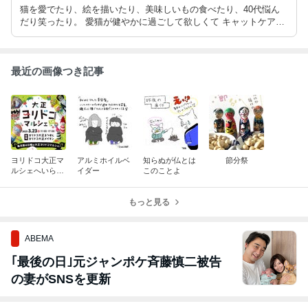
猫を愛でたり、絵を描いたり、美味しいもの食べたり、40代悩ん
だり笑ったり。 愛猫が健やかに過ごして欲しくて キャットケアス
ペシャリストの資格取得。
最近の画像つき記事
ヨリドコ大正マ
アルミホイルベ
知らぬが仏とは
節分祭
ルシェへいらっ
イダー
このことよ
しゃ〜い
もっと見る
ABEMA
｢最後の日｣元ジャンポケ斉藤慎二被告
の妻がSNSを更新