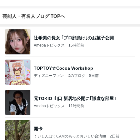
芸能人・有名人ブログ TOPへ
辻希美の長女 ｢プロ顔負け｣のお菓子公開
Amebaトピックス
15時間前
TOPTOY☆Cocoa Workshop
ディズニーファン Dのブログ
8日前
元TOKIO 山口 新居地公開に｢謙虚な部屋｣
Amebaトピックス
11時間前
開卡
くいしんぼうCAMのもっとおいしい台湾!!!!
2日前