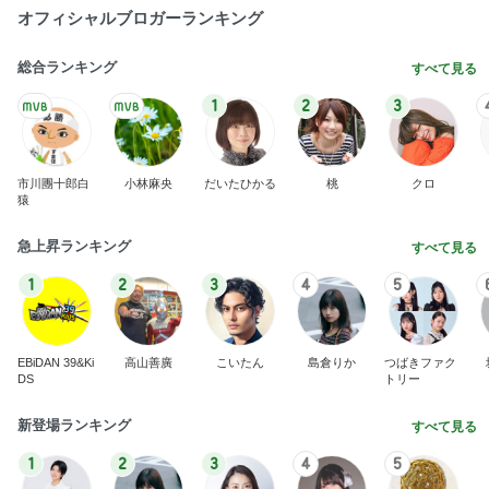
オフィシャルブロガーランキング
総合ランキング
すべて見る
1
2
3
市川團十郎白
小林麻央
だいたひかる
桃
クロ
猿
急上昇ランキング
すべて見る
1
2
3
4
5
EBiDAN 39&Ki
高山善廣
こいたん
島倉りか
つばきファク
DS
トリー
新登場ランキング
すべて見る
1
2
3
4
5