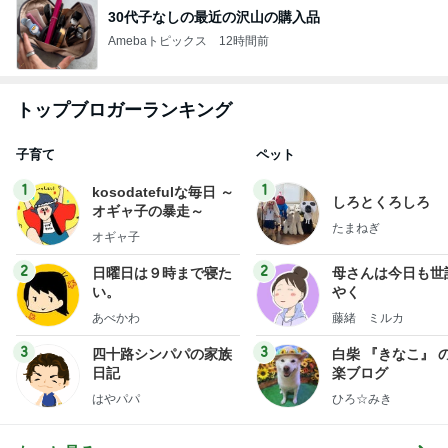
30代子なしの最近の沢山の購入品
Amebaトピックス
12時間前
トップブロガーランキング
子育て
ペット
1
1
kosodatefulな毎日 ～
しろとくろしろ
オギャ子の暴走～
たまねぎ
オギャ子
2
2
日曜日は９時まで寝た
母さんは今日も世
い。
やく
あべかわ
藤緒 ミルカ
3
3
四十路シンパパの家族
白柴 『きなこ』 
日記
楽ブログ
はやパパ
ひろ☆みき