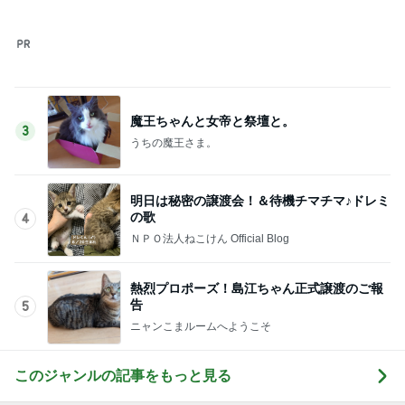
魔王ちゃんと女帝と祭壇と。
3
うちの魔王さま。
明日は秘密の譲渡会！＆待機チマチマ♪ドレミ
の歌
4
ＮＰＯ法人ねこけん Official Blog
熱烈プロポーズ！島江ちゃん正式譲渡のご報
告
5
ニャンこまルームへようこそ
このジャンルの記事をもっと見る
神がかってる掃除機
Amebaトピックス
7時間前