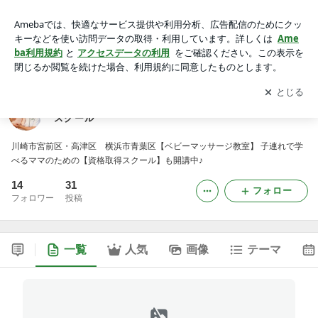
川崎市ベビーマッサージ教室＆ママのための資格取得スクール
アプリをダウンロードして
ブログの更新通知
を受け取りまし
開く
ょう。
川崎市ベビーマッサージ教室＆ママのための資格取得
スクール
川崎市宮前区・高津区 横浜市青葉区【ベビーマッサージ教室】 子連れで学
べるママのための【資格取得スクール】も開講中♪
14
31
フォロー
フォロワー
投稿
一覧
人気
画像
テーマ