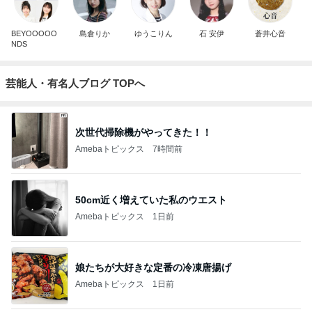
BEYOOOOO
島倉りか
ゆうこりん
石 安伊
蒼井心音
NDS
芸能人・有名人ブログ TOPへ
次世代掃除機がやってきた！！
Amebaトピックス
7時間前
50cm近く増えていた私のウエスト
Amebaトピックス
1日前
娘たちが大好きな定番の冷凍唐揚げ
Amebaトピックス
1日前