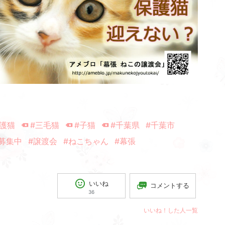
保護猫
#三毛猫
#子猫
#千葉県
#千葉市
募集中
#譲渡会
#ねこちゃん
#幕張
いいね
コメントする
36
いいね！した人一覧