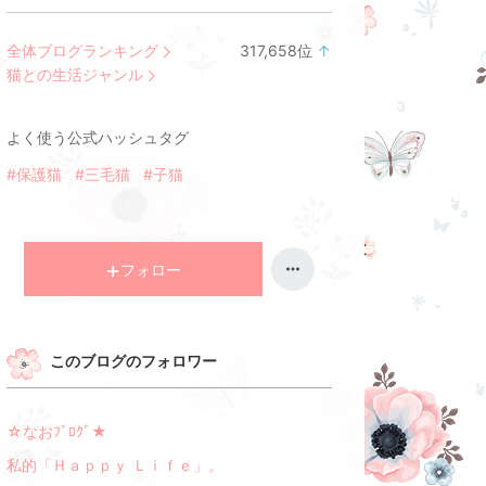
全体ブログランキング
317,658
位
↑
ラ
猫との生活ジャンル
ン
キ
よく使う公式ハッシュタグ
ン
グ
#保護猫
#三毛猫
#子猫
上
昇
フォロー
このブログのフォロワー
☆なおﾌﾞﾛｸﾞ★
私的「Ｈａｐｐｙ Ｌｉｆｅ」。