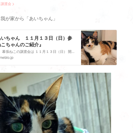
：
譲渡会
は我が家から「あいちゃん」
あいちゃん １１月１３日（日）参
ねこちゃんのご紹介』
次回 幕張ねこの譲渡会は １１月１３日（日） 開催場所幕張ビーンズペットクリニックさんの診察室、待合室スペースをお借りしての開催です １３：００～１６：００最…
meblo.jp