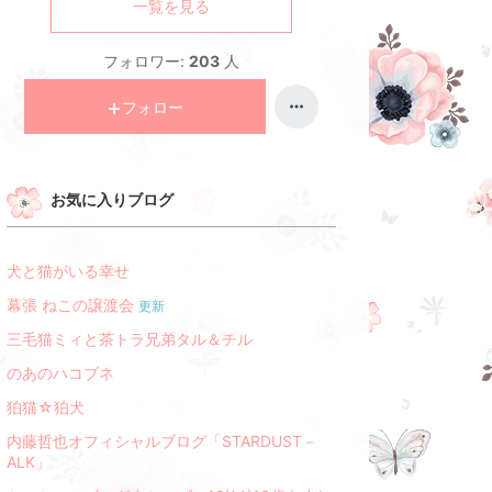
一覧を見る
フォロワー:
203
人
フォロー
お気に入りブログ
犬と猫がいる幸せ
幕張 ねこの譲渡会
更新
三毛猫ミィと茶トラ兄弟タル＆チル
のあのハコブネ
狛猫☆狛犬
内藤哲也オフィシャルブログ「STARDUST－
ALK」