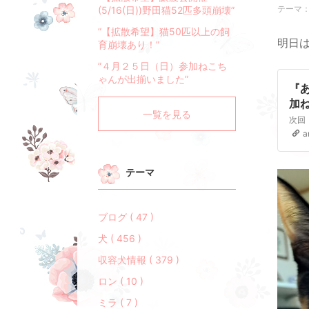
テーマ
(5/16(日))野田猫52匹多頭崩壊”
”【拡散希望】猫50匹以上の飼
明日
育崩壊あり！”
”４月２５日（日）参加ねこち
ゃんが出揃いました”
『
加
一覧を見る
a
テーマ
ブログ ( 47 )
犬 ( 456 )
収容犬情報 ( 379 )
ロン ( 10 )
ミラ ( 7 )