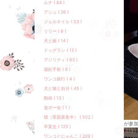
ルナ ( 84 )
アシュ ( 26 )
ジェルネイル ( 53 )
リリー ( 8 )
犬と娘 ( 14 )
ドッグラン ( 12 )
アジリティ ( 83 )
避妊手術 ( 9 )
ワンコ旅行 ( 4 )
犬と猫と自分 ( 45 )
動画 ( 13 )
遊ボー会 ( 1 )
猫（里親募集中） ( 502 )
が参
卒業生 ( 123 )
ワンコとにゃんこ ( 209 )