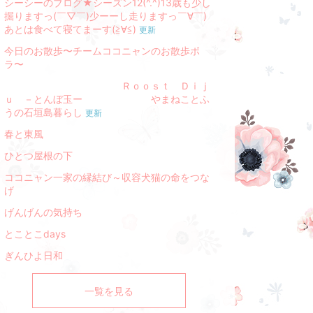
シーシーのブログ★シーズン12(^.^)13歳も少し
掘りますっ(￣▽￣)少ーーし走りますっ￣∀￣)
あとは食べて寝てまーす(≧∀≦)
更新
今日のお散歩〜チームココニャンのお散歩ボ
ラ〜
Ｒｏｏｓｔ Ｄｉｊ
ｕ －とんぼ玉ー やまねことふ
うの石垣島暮らし
更新
春と東風
ひとつ屋根の下
ココニャン一家の縁結び～収容犬猫の命をつな
げ
げんげんの気持ち
とことこdays
ぎんひよ日和
一覧を見る