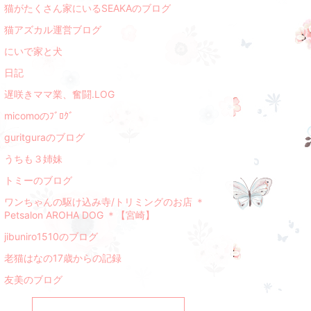
猫がたくさん家にいるSEAKAのブログ
猫アズカル運営ブログ
にいで家と犬
日記
遅咲きママ業、奮闘.LOG
micomoのﾌﾞﾛｸﾞ
guritguraのブログ
うちも３姉妹
トミーのブログ
ワンちゃんの駆け込み寺/トリミングのお店 ＊
Petsalon AROHA DOG ＊【宮崎】
jibuniro1510のブログ
老猫はなの17歳からの記録
友美のブログ