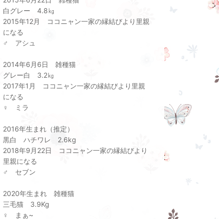
白グレー 4.8㎏
2015年12月 ココニャン一家の縁結びより里親
になる
♂ アシュ
2014年6月6日 雑種猫
グレー白 3.2㎏
2017年1月 ココニャン一家の縁結びより里親
になる
♀ ミラ
2016年生まれ（推定）
黒白 ハチワレ 2.6kg
2018年9月22日 ココニャン一家の縁結びより
里親になる
♂ セブン
2020年生まれ 雑種猫
三毛猫 3.9Kg
♀ まぁ~