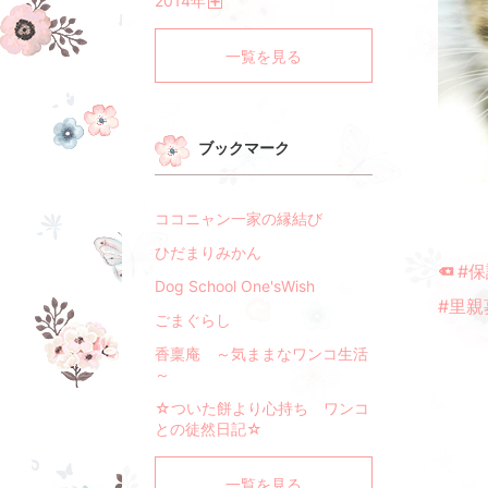
2014
年
く
開
く
一覧を見る
ブックマーク
ココニャン一家の縁結び
ひだまりみかん
#
Dog School One'sWish
#里親
ごまぐらし
香稟庵 ～気ままなワンコ生活
～
☆ついた餅より心持ち ワンコ
との徒然日記☆
一覧を見る