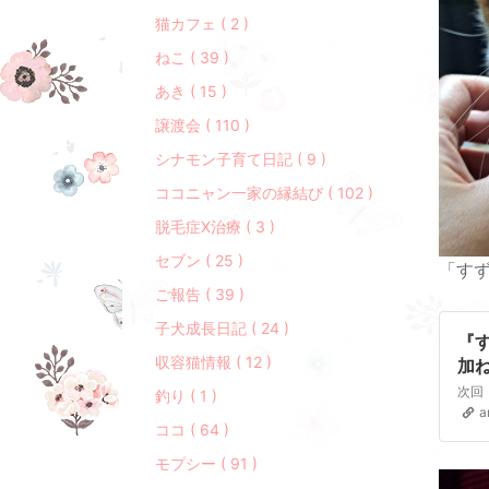
猫カフェ ( 2 )
ねこ ( 39 )
あき ( 15 )
譲渡会 ( 110 )
シナモン子育て日記 ( 9 )
ココニャン一家の縁結び ( 102 )
脱毛症X治療 ( 3 )
セブン ( 25 )
「す
ご報告 ( 39 )
子犬成長日記 ( 24 )
『
収容猫情報 ( 12 )
加
釣り ( 1 )
a
ココ ( 64 )
モプシー ( 91 )