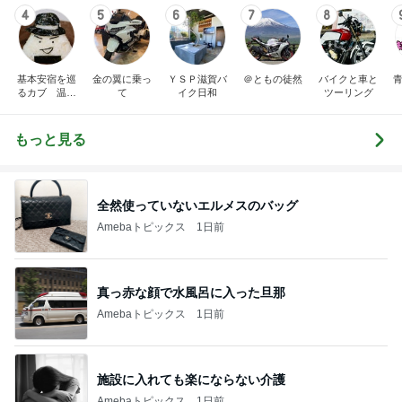
4
5
6
7
8
基本安宿を巡
金の翼に乗っ
ＹＳＰ滋賀バ
＠ともの徒然
バイクと車と
青
るカブ 温泉
て
イク日和
ツーリング
安宿探究中
もっと見る
全然使っていないエルメスのバッグ
Amebaトピックス
1日前
真っ赤な顔で水風呂に入った旦那
Amebaトピックス
1日前
施設に入れても楽にならない介護
Amebaトピックス
1日前