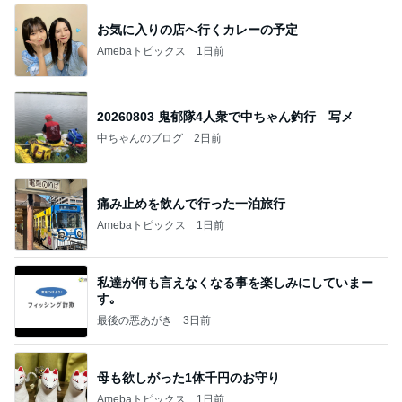
お気に入りの店へ行くカレーの予定
Amebaトピックス
1日前
20260803 鬼郁隊4人衆で中ちゃん釣行 写メ
中ちゃんのブログ
2日前
痛み止めを飲んで行った一泊旅行
Amebaトピックス
1日前
私達が何も言えなくなる事を楽しみにしていまー
す｡
最後の悪あがき
3日前
母も欲しがった1体千円のお守り
Amebaトピックス
1日前