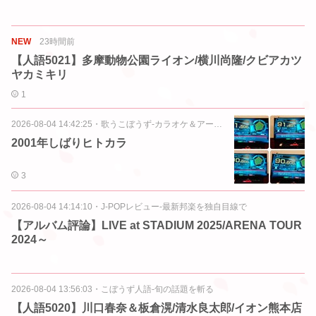
NEW
23時間前
【人語5021】多摩動物公園ライオン/横川尚隆/クビアカツ
ヤカミキリ
1
2026-08-04 14:42:25
・
歌うこぼうず-カラオケ＆アーチスト活動
2001年しばりヒトカラ
3
2026-08-04 14:14:10
・
J-POPレビュー-最新邦楽を独自目線で
【アルバム評論】LIVE at STADIUM 2025/ARENA TOUR
2024～
2026-08-04 13:56:03
・
こぼうず人語-旬の話題を斬る
【人語5020】川口春奈＆板倉滉/清水良太郎/イオン熊本店