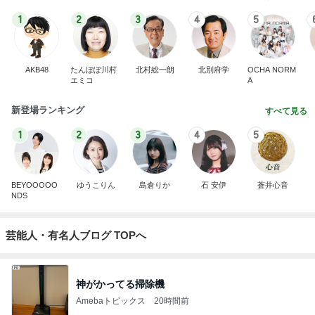
1
2
3
4
5
AKB48
たんぽぽ川村
北村総一朗
北別府学
OCHA NORM
エミコ
A
新登場ランキング
すべて見る
1
2
3
4
5
BEYOOOOO
ゆうこりん
島倉りか
石 安伊
蒼井心音
NDS
芸能人・有名人ブログ TOPへ
神がかってる掃除機
Amebaトピックス
20時間前