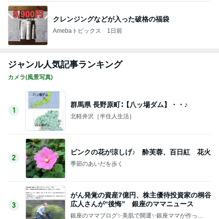
クレンジングなどが入った破格の福袋
Amebaトピックス
1日前
ジャンル人気記事ランキング
カメラ(風景写真)
群馬県 長野原町∶【八ッ場ダム】・・♪
1
北軽井沢［半住人生活］
ピンクの花が涼しげ♪ 酔芙蓉、百日紅 花火
2
季節のあいだを歩く
がん発覚の資産7億円、株主優待投資家の桐谷
広人さんが“後悔” 銀座のママニュース
3
銀座のママブログ✨美肌で開運✨銀座ママが作った