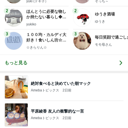
yuki (ドキ子）
そっち～
2
2
ほんとうに必要な物し
ゆうき酒場
か持たない暮らし◆Ke
ゆうき
ep Life Simple◆〜イ
yukiko
ンテリアのきろく〜
3
3
１００均・カルディ大
毎日笑顔で過ごし
好き！食いしん坊☆き
モモ母さん
らりん☆のブログ
☆きらりん☆
もっと見る
絶対食べると決めていた朝マック
Amebaトピックス
2日前
平原綾香 友人の衝撃的な一言
Amebaトピックス
2日前