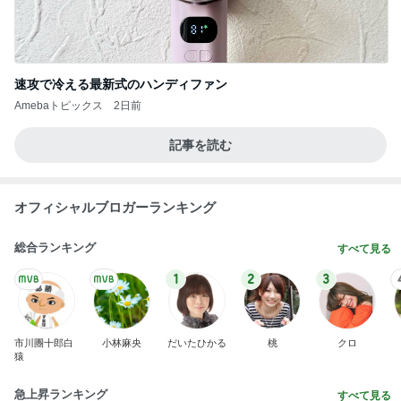
速攻で冷える最新式のハンディファン
Amebaトピックス
2日前
記事を読む
オフィシャルブロガーランキング
総合ランキング
すべて見る
1
2
3
市川團十郎白
小林麻央
だいたひかる
桃
クロ
猿
急上昇ランキング
すべて見る