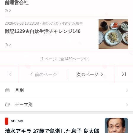
舗運営会社
2
2026-08-03 13:23:08
・
雑記-こぼうずの近況報告
雑記1229★自炊生活チャレンジ146
2
1
ページ（全
1439
ページ中）
前のページ
次のページ
月別
テーマ別
ABEMA
清水アキラ 37歳で急逝した息子 良太郎