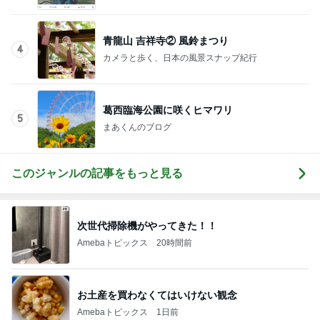
化粧品✨銀座クラブ高嶋25歳で開店✨高嶋りえ子
お着物でエルメス バーキン コーデ
青龍山 吉祥寺② 風鈴まつり
4
カメラと歩く、日本の風景スナップ紀行
葛西臨海公園に咲くヒマワリ
5
まあくんのブログ
このジャンルの記事をもっと見る
次世代掃除機がやってきた！！
Amebaトピックス
20時間前
お土産を買わなくてはいけない観念
Amebaトピックス
1日前