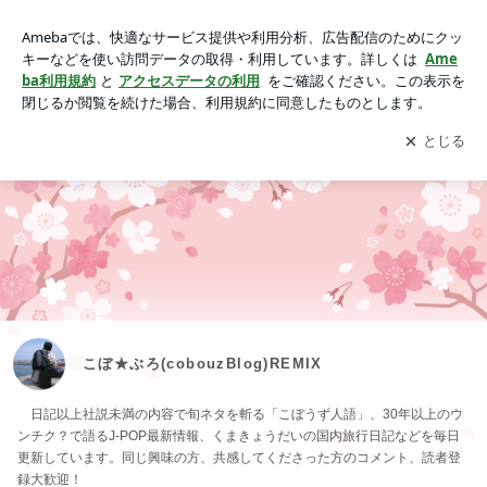
こぼ★ぶろ(cobouzBlog)REMIX
アプリをダウンロードして
ブログの更新通知
を受け取りまし
開く
ょう。
こぼ★ぶろ(cobouzBlog)REMIX
日記以上社説未満の内容で旬ネタを斬る「こぼうず人語」、30年以上のウ
ンチク？で語るJ-POP最新情報、くまきょうだいの国内旅行日記などを毎日
更新しています。同じ興味の方、共感してくださった方のコメント、読者登
録大歓迎！