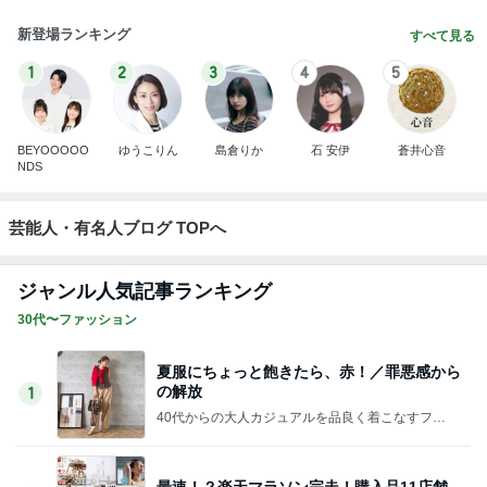
新登場ランキング
すべて見る
1
2
3
4
5
BEYOOOOO
ゆうこりん
島倉りか
石 安伊
蒼井心音
NDS
芸能人・有名人ブログ TOPへ
ジャンル人気記事ランキング
30代〜ファッション
夏服にちょっと飽きたら、赤！／罪悪感から
の解放
1
40代からの大人カジュアルを品良く着こなすファ
ッションブログ
最速！？楽天マラソン完走！購入品11店舗