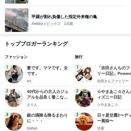
甲羅が割れ負傷した指定外来種の亀
Amebaトピックス
1日前
トップブロガーランキング
ファッション
旅行
1
1
妻です。ママです。女
「吉田さんちのフ
です。
リー日記」Powere
y Ameba 吉田さ
eri.
吉田さんファミリー
ミリーオフィシャ
ログ
2
2
40代からの大人カジュ
☆やまあこ☆さん
アルを品良く着こなす
ィズニー日記
ファッションブログ
えりん
☆やまあこ☆
3
3
銀の滴降る降るまわり
日々是甘露2〜デ
に・・・
ー風味〜
illallan
甘露