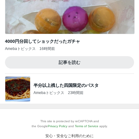
4000円分回してショックだったガチャ
Amebaトピックス
16時間前
記事を読む
半分以上残した四国限定のパスタ
Amebaトピックス
23時間前
This site is protected by reCAPTCHA and
the Google
Privacy Policy
and
Terms of Service
apply.
安心・安全なご利用のために