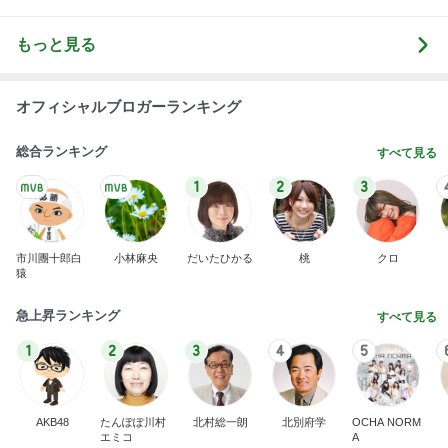
もっと見る
オフィシャルブロガーランキング
総合ランキング
すべて見る
1
2
3
市川團十郎白
小林麻央
だいたひかる
桃
クロ
猿
急上昇ランキング
すべて見る
1
2
3
4
5
AKB48
たんぽぽ川村
北村総一朗
北別府学
OCHA NORM
エミコ
A