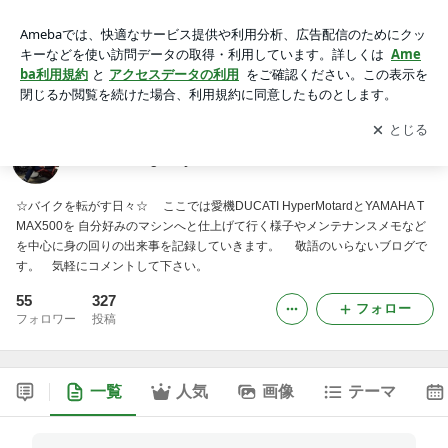
☆ Rolling Days ☆
アプリをダウンロードして
ブログの更新通知
を受け取りまし
開く
ょう。
☆ Rolling Days ☆
☆バイクを転がす日々☆ ここでは愛機DUCATI HyperMotardとYAMAHA T
MAX500を 自分好みのマシンへと仕上げて行く様子やメンテナンスメモなど
を中心に身の回りの出来事を記録していきます。 敬語のいらないブログで
す。 気軽にコメントして下さい。
55
327
フォロー
フォロワー
投稿
一覧
人気
画像
テーマ