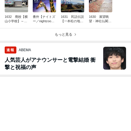
1632 廃校【横
番外【ナイトズ
1631 民話伝説
1630 展望眺
山小学校】～静
ー／nightzoo】
【一本松の地蔵
望・神社仏閣
岡県浜松市をド
～静岡県浜松市
様】～静岡県浜
【根本山・天神
ライブしよう～
をドライブしよ
松市をドライブ
社】～静岡県浜
う～
もっと見る
しよう～
松市をドライブ
しよう～
速報
ABEMA
人気芸人がアナウンサーと電撃結婚 衝
撃と祝福の声