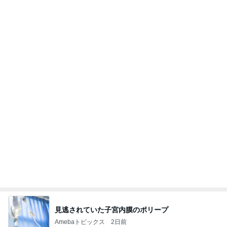
【Hey! Say! JUMP ONE NIGHT VOYAGE】2026.
7/27
公式投稿まとめちゃいました。～HSJ＆UT&K.O.
12日前
～
関西最強の源泉掛け流しのにごり湯
Amebaトピックス
1日前
良心的な事業所ほど経営は苦しく、障害ある子の居
場所「放課後デイサービス」で深刻化する理念と現
実の
立石美津子オフィシャルブログ「テキトー母さんの
2日前
すすめ」Powered by Ameba
堀ちえみ ローソンのヨーグルト
Amebaトピックス
1日前
涅槃寂静をゴールに設定することがなぜ大事なの