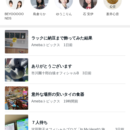
BEYOOOOO
島倉りか
ゆうこりん
石 安伊
蒼井心音
NDS
ラックに納豆まで飾ってみた結果
Amebaトピックス
1日前
ありがとうございます
市川團十郎白猿オフィシャルB
3日前
意外な場所の安いタイの食器
Amebaトピックス
19時間前
７人待ち
沢田聖子オフィシャルブログ「In My Heartな旅日
3日前