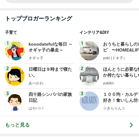
トップブロガーランキング
子育て
インテリア&DIY
1
1
kosodatefulな毎日 ～
おうちと暮らしの
オギャ子の暴走～
ピ 〜HOME&LI
オギャ子
yuki (ドキ子）
2
2
日曜日は９時まで寝た
ほんとうに必要な
い。
か持たない暮らし
ep Life Simple
あべかわ
yukiko
ンテリアのきろく
3
3
四十路シンパパの家族
１００均・カルデ
日記
好き！食いしん坊
らりん☆のブログ
はやパパ
☆きらりん☆
もっと見る