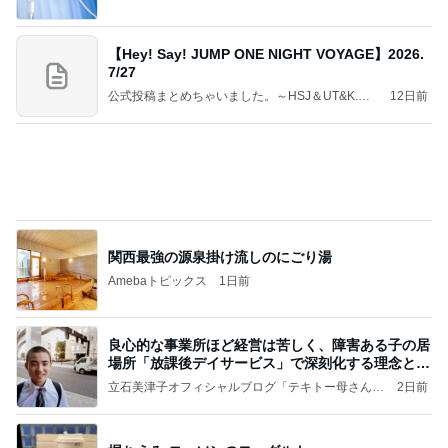
か、シンボルを受容可能なメッセージとして投げる
ことが
気功師から見たバレエとヒーリングのコツ～「まと
4日前
いのば」ブログ
ミスドで感無量のファンシードーナツ
Amebaトピックス
14時間前
好きな男には愛されない女の魂の秘密
クノタチホオフィシャルブログ「恋学・性学研究
1日前
室」Powered by Ameba