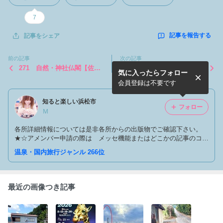
7
記事を報告する
記事をシェア
前の記事
次の記事
271 自然・神社仏閣【佐久
269 史跡遺跡【熊谷氏伝
気に入ったらフォロー
間相月の諏訪神社と杉】～静
説】～静岡県浜松市をドライ
岡県浜松市をドライブしよう
ブしよう～
会員登録は不要です
～
知ると楽しい浜松市
フォロー
Ｍ
各所詳細情報については是非各所からの出版物でご確認下さい。
★☆アメンバー申請の際は メッセ機能またはどこかの記事のコメ
欄でもいいので「簡単な自己紹介と閲覧理由」をお聞かせ下さい。
温泉・国内旅行ジャンル 266位
最近の画像つき記事