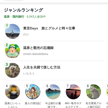
ジャンルランキング
温泉・国内旅行
6,043人参加中
1
東京Days 旅とグルメと時々仕事
のり
2
温泉と観光の忘備録
onsen-daisukidesu
3
人生を夫婦で楽しむ方法
いちろう
4
5
6
7
8
温泉にいらっ
旅人の宿泊記
今は旅行が趣
AKI✨毎月ホテ
名古屋発グル
しゃい♪
味です。
ルステイする
メ旅行日記