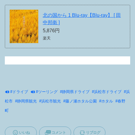
北の国から 1 Blu-ray【Blu-ray】 [ 田
中邦衛 ]
5,876円
楽天
#
ドライブ
#
ツーリング
#
静岡県ドライブ
#
浜松市ドライブ
#
浜
松市
#
静岡県観光
#
浜松市観光
#
藤ノ瀬ホタル公園
#
ホタル
#
春野
町
いいね
コメント
リブログ