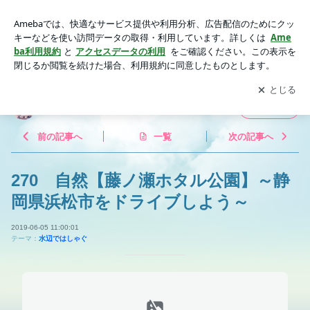
270 自然【藤ノ瀬ホタル公園】～静岡県浜松市をドライブし
よう～ | 知ると楽しい浜松市
アプリをダウンロードして
ブログの更新通知
を受け取りまし
開く
ょう。
知ると楽しい浜松市
フォロー
前の記事へ
一覧
次の記事へ
270 自然【藤ノ瀬ホタル公園】～静
岡県浜松市をドライブしよう～
2019-06-05 11:00:01
テーマ：
水辺ではしゃぐ