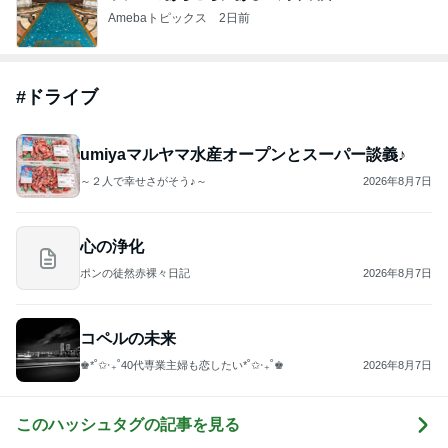
Amebaトピックス
2日前
#
ドライブ
umiyaマルヤマ水産オープンとスーパー談義♪
～２人で幸せさがそう♪～
2026年8月7日
心の浄化
ポンの徒然赤裸々日記
2026年8月7日
コペルの未来
♚︎*˚✩︎‧₊˚40代専業主婦も恋したい*˚✩︎‧₊˚♚︎
2026年8月7日
このハッシュタグの記事を見る