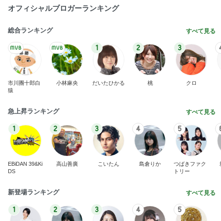
オフィシャルブロガーランキング
総合ランキング
すべて見る
1
2
3
市川團十郎白
小林麻央
だいたひかる
桃
クロ
猿
急上昇ランキング
すべて見る
1
2
3
4
5
EBiDAN 39&Ki
高山善廣
こいたん
島倉りか
つばきファク
DS
トリー
新登場ランキング
すべて見る
1
2
3
4
5