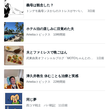
義母は観念した？
トンデモ義母ンヌからのストレスがヤバい。
3日前
ホテル泊の楽しみに目覚めた夫
Amebaトピックス
10時間前
夫とファミレスで晩ごはん
武東由美オフィシャルブログ「MOTOちゃんとのは
1日前
っぴぃな毎日」Powered by Ameba
津久井教生 休むことも治療と実感
Amebaトピックス
22時間前
同じ夢
四コマ戦士 パパ戦記
11日前