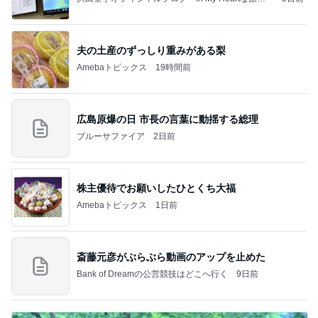
記」by Ameba
夫の土産のずっしり重みがある梨
Amebaトピックス
19時間前
広島原爆の日 市長の言葉に動揺する総理
ブルーサファイア
2日前
株主優待でお願いしたひとくち大福
Amebaトピックス
1日前
斎藤元彦がぶらぶら動画のアップを止めた
Bank of Dreamの公営競技はどこへ行く
9日前