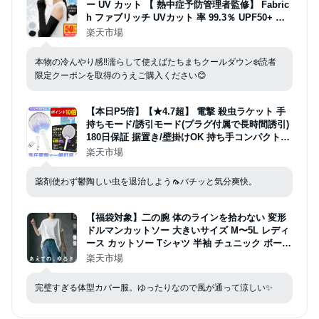
ー UV カット 【 熱中症予防管理者監修】 Fabric
h ファブリッチ UVカット 率 99.3％ UPF50+ 接
触 冷感腕カバー アームスリーブ 冷感 日焼け防止
楽天市場
紫外線対策 吸汗速乾 ショート ロング UV手袋 レ
ディース 夏 冷房対策 伸縮性
本物の冷んやり感‼️濡らして使えばたちまちクールダウン❄️読者
限定クーポンを取得のうえご購入ください😊
【本日P5倍】【★4.7超】 電撃 殺虫ラケット 手
持ちモード/誘引モード(プラグ付属で長時間誘引)
180日保証 据置き/壁掛けOK 持ち手コンパクト収
納 4層構造安全ネット 日本語説明書 電気蚊取り
楽天市場
コバエ 電撃殺虫器 殺虫灯 FieldNew
薬剤使わず鬱陶しい虫を退治しよう🦟バチッと気分爽快。
【福袋対象】二の腕 体のラインを拾わない 変形
ドルマンカットソー 大きいサイズ M〜5L レディ
ース カットソー Tシャツ 半袖 チュニック ボート
ネック 綿100% ゆったり 体型カバー 二の腕カバ
楽天市場
ー オーバーサイズ 無地 シンプル 春 夏 30代 40代
50代
完璧すぎる体型カバー服。ゆったりなので風が通って涼しい✨