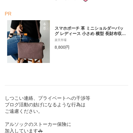
PR
スマホポーチ 革 ミニショルダーバッ
グ レディース 小さめ 横型 長財布収納
可能 本革 レザーポシェット スマホシ
楽天市場
ョルダー 旅行バッグ 多収納ポシェッ
8,800円
ト 斜めがけ ショルダーポシェット 人
気 ママ バック vin3b-18r016n クリス
マス プレゼント【aroco/アロコ】
しつこい連絡、プライベートへの干渉等
ブログ活動の妨げになるような行為は
ご遠慮ください。
アルソックのストーカー保険に
加入しています🚓