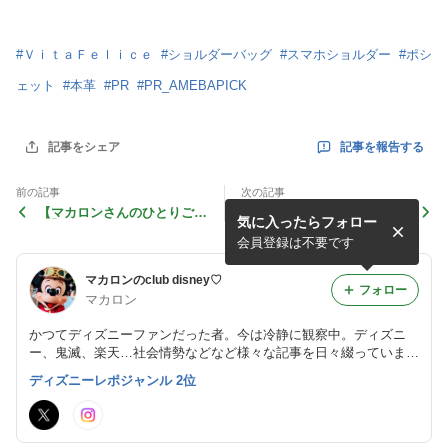
#
ＶｉｔａＦｅｌｉｃｅ
#
ショルダーバッグ
#
スマホショルダー
#
ポシ
ェット
#
本革
#
PR
#
PR_AMEBAPICK
記事を報告する
記事をシェア
前の記事
次の記事
【マカロンさんのひとりご
【マカロンさんからのお願
気に入ったらフォロー
と】コレ買うだ。
い】ごあいさつ
会員登録は不要です
マカロンのclub disney♡
フォロー
マカロン
かつてディズニーファンだった者。今は冷静に観察中。ディズニ
ー、鬼滅、楽天…社会情勢などなど様々な記事を日々綴っていま
す。お仕事のご依頼はDMまで…
ディズニーレポジャンル 2位