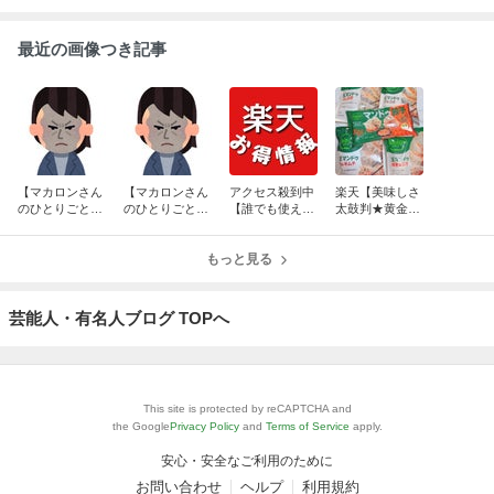
最近の画像つき記事
【マカロンさん
【マカロンさん
アクセス殺到中
楽天【美味しさ
のひとりごと】
のひとりごと】
【誰でも使える
太鼓判★黄金比
商品を地面に
これはあか
★クーポンでお
率の激うまマン
ん！！！
得な商品たち】
ドゥ】CJ公式ス
もっと見る
要チェック！
トア
芸能人・有名人ブログ TOPへ
This site is protected by reCAPTCHA and
the Google
Privacy Policy
and
Terms of Service
apply.
安心・安全なご利用のために
お問い合わせ
ヘルプ
利用規約