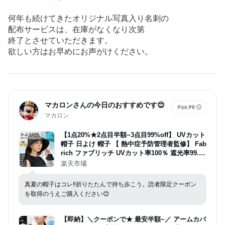
何年も続けてきたオリジナル写真入り名刺の
配布サービスは、在庫がなくなり次第
終了とさせていただきます。
欲しい方はお早めにお声がけください。
マカロンさんの今日のおすすめです😊
マカロン
【1点20%★2点目半額~3点目99%off】 UVカット
帽子 日よけ 帽子 【 熱中症予防管理者監修】 Fab
rich ファブリッチ UVカット率100％ 遮光率99.9
9％以上 UPF50+ 日除け帽子 ワイヤー入り あご
楽天市場
紐 UV つば広 ハット 大きい 日よけ 日焼け レデ
ィース 軽い 涼しい ムレない
真夏の帽子はコレ‼️折りたたんで持ち歩こう。読者限定クーポン
を取得のうえご購入ください😊
【即納】＼クーポンで★ 最安半額~／ アームカバ