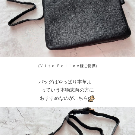
(
Ｖｉｔａ Ｆｅｌｉｃｅ様ご
提
供)
バッグはやっぱり本革よ！
っていう本物志向の方に
おすすめなのがこちら