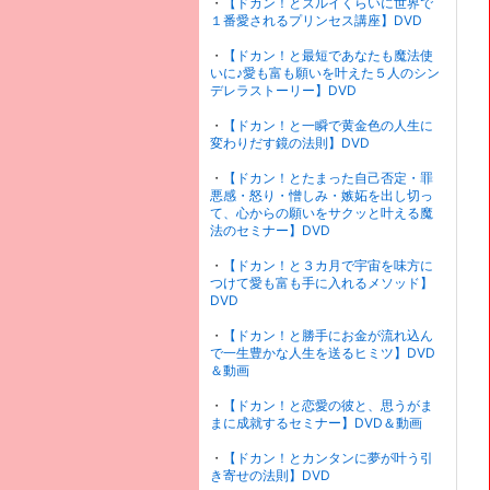
・
【ドカン！とズルイくらいに世界で
１番愛されるプリンセス講座】DVD
・
【ドカン！と最短であなたも魔法使
いに♪愛も富も願いを叶えた５人のシン
デレラストーリー】DVD
・
【ドカン！と一瞬で黄金色の人生に
変わりだす鏡の法則】DVD
・
【ドカン！とたまった自己否定・罪
悪感・怒り・憎しみ・嫉妬を出し切っ
て、心からの願いをサクッと叶える魔
法のセミナー】DVD
・
【ドカン！と３カ月で宇宙を味方に
つけて愛も富も手に入れるメソッド】
DVD
・
【ドカン！と勝手にお金が流れ込ん
で一生豊かな人生を送るヒミツ】DVD
＆動画
・
【ドカン！と恋愛の彼と、思うがま
まに成就するセミナー】DVD＆動画
・
【ドカン！とカンタンに夢が叶う引
き寄せの法則】DVD