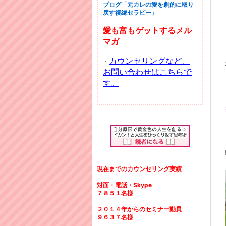
ブログ「元カレの愛を劇的に取り
戻す復縁セラピー」
愛も富もゲットするメル
マガ
カウンセリングなど、
・
お問い合わせはこちらで
す。
現在までのカウンセリング実績
対面・電話・Skype
７８５１名様
２０１４年からのセミナー動員
９６３７名様