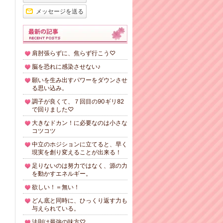
メッセージを送る
肩肘張らずに、焦らず行こう♡
脳を恐れに感染させない♪
願いを生み出すパワーをダウンさせ
る思い込み。
調子が良くて、７回目の90ギリ82
で回りました♡
大きなドカン！に必要なのは小さな
コツコツ
中立のホジションに立てると、早く
現実を創り変えることが出来る！
足りないのは努力ではなく、源の力
を動かすエネルギー。
欲しい！＝無い！
どん底と同時に、ひっくり返す力も
与えられている。
法則は最強の味方♡