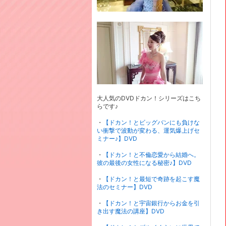
大人気のDVDドカン！シリーズはこち
らです♪
・
【ドカン！とビッグバンにも負けな
い衝撃で波動が変わる、運気爆上げセ
ミナー♪】DVD
・
【ドカン！と不倫恋愛から結婚へ。
彼の最後の女性になる秘密♪】DVD
・
【ドカン！と最短で奇跡を起こす魔
法のセミナー】DVD
・
【ドカン！と宇宙銀行からお金を引
き出す魔法の講座】DVD