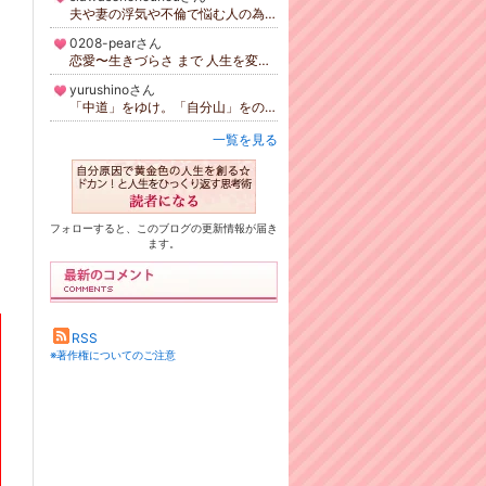
夫や妻の浮気や不倫で悩む人の為の不倫解決カウンセリング
0208-pearさん
恋愛〜生きづらさ まで 人生を変える為のセッション アダルトチルドレンからの回復にも対応します
yurushinoさん
「中道」をゆけ。「自分山」をのぼれ。
一覧を見る
フォローすると、このブログの更新情報が届き
ます。
RSS
※著作権についてのご注意