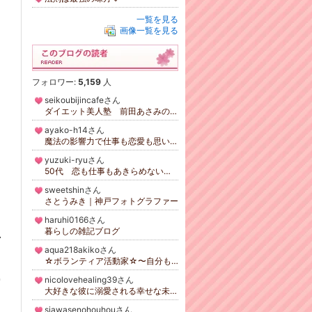
一覧を見る
画像一覧を見る
フォロワー:
5,159
人
seikoubijincafeさん
ダイエット美人塾 前田あさみのブログ
ayako-h14さん
魔法の影響力で仕事も恋愛も思い通り！運命デザインコンサルティング 原口あやこ
yuzuki-ryuさん
50代 恋も仕事もあきらめない！大人の恋の進め方 開運占い師・恋愛カウンセラー 龍 由月☆彡
sweetshinさん
さとうみき｜神戸フォトグラファー
haruhi0166さん
暮らしの雑記ブログ
思
aqua218akikoさん
☆ボランティア活動家☆〜自分も大切にしてみる〜
nicolovehealing39さん
実
大好きな彼に溺愛される幸せな未来を手に入れよう♡
siawasenohouhouさん