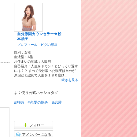
自分原因カウンセラー☆松
本晶子
プロフィール
｜
ピグの部屋
性別：
女性
血液型：
A型
お住まいの地域：
大阪府
自己紹介：人生をドカン！とひっくり返す
には？？ すべて受け取った現実は自分が
原因だと認めて人生を１８０度ひ...
続きを見る
よく使う公式ハッシュタグ
#離婚
#恋愛の悩み
#恋愛
フォロー
アメンバーになる