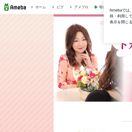
ホーム
ピグ
アメブロ
母の仕事だと言われ
自分原因で黄金色の人生を創る☆ドカン！と人生をひっくり