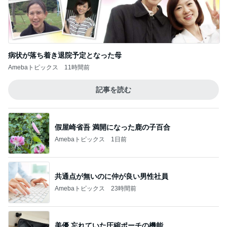
病状が落ち着き退院予定となった母
Amebaトピックス
11時間前
記事を読む
假屋崎省吾 満開になった鹿の子百合
Amebaトピックス
1日前
共通点が無いのに仲が良い男性社員
Amebaトピックス
23時間前
美優 忘れていた圧縮ポーチの機能