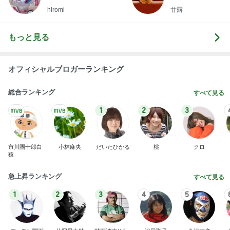
hiromi
甘露
もっと見る
オフィシャルブロガーランキング
総合ランキング
すべて見る
1
2
3
市川團十郎白
小林麻央
だいたひかる
桃
クロ
猿
急上昇ランキング
すべて見る
1
2
3
4
5