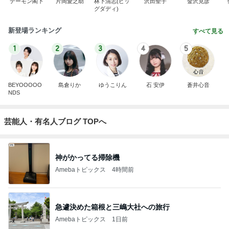
デーモン閣下
片岡愛之助
林下清志(ビッ
沢田聖子
金沢克彦
グダディ)
新登場ランキング
すべて見る
1
2
3
4
5
BEYOOOOO
島倉りか
ゆうこりん
石 安伊
蒼井心音
NDS
芸能人・有名人ブログ TOPへ
神がかってる掃除機
Amebaトピックス
4時間前
急遽決めた箱根と三嶋大社への旅行
Amebaトピックス
1日前