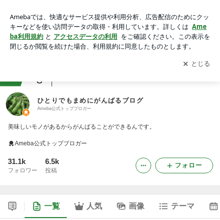
ひとりでもまめにがんばるブログ
アプリをダウンロードして
ブログの更新通知
を受け取りまし
開く
ょう。
ranking
3
スイーツ・デザートマニアジャンル
ひとりでもまめにがんばるブログ
Ameba公式トップブロガー
美味しいモノがあるからがんばることができるんです。
Ameba公式トップブロガー
31.1k
6.5k
フォロー
フォロワー
投稿
一覧
人気
画像
テーマ