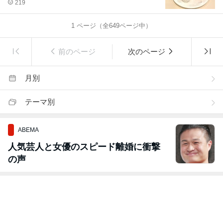
219
1
ページ（全
649
ページ中）
前のページ
次のページ
月別
テーマ別
ABEMA
人気芸人と女優のスピード離婚に衝撃
の声