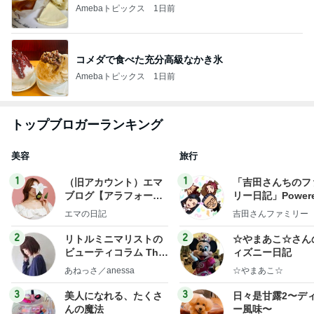
Amebaトピックス
1日前
コメダで食べた充分高級なかき氷
Amebaトピックス
1日前
トップブロガーランキング
美容
旅行
1
1
（旧アカウント）エマ
「吉田さんちのフ
ブログ【アラフォー会
リー日記」Powere
社売却セカンドライ
y Ameba 吉田さ
エマの日記
吉田さんファミリー
フ】
ミリーオフィシャ
ログ
2
2
リトルミニマリストの
☆やまあこ☆さん
ビューティコラム The
ィズニー日記
little minimalist's bea
あねっさ／anessa
☆やまあこ☆
uty colum
3
3
美人になれる、たくさ
日々是甘露2〜デ
んの魔法
ー風味〜