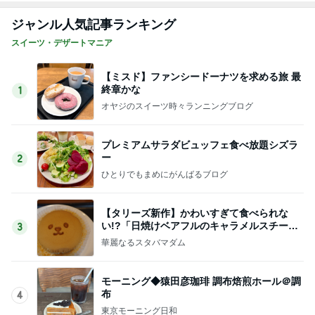
ジャンル人気記事ランキング
スイーツ・デザートマニア
【ミスド】ファンシードーナツを求める旅 最
終章かな
1
オヤジのスイーツ時々ランニングブログ
プレミアムサラダビュッフェ食べ放題シズラ
ー
2
ひとりでもまめにがんばるブログ
【タリーズ新作】かわいすぎて食べられな
い!?「日焼けベアフルのキャラメルスチーム
3
ケーキ」を実食
華麗なるスタバマダム
モーニング◆猿田彦珈琲 調布焙煎ホール＠調
布
4
東京モーニング日和