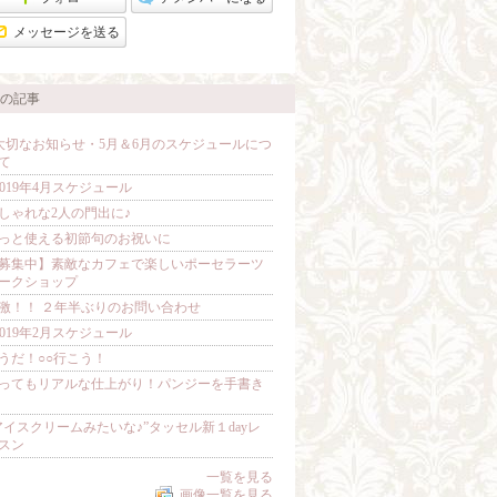
グ
上
メッセージを送る
昇
の記事
大切なお知らせ・5月＆6月のスケジュールにつ
て
2019年4月スケジュール
しゃれな2人の門出に♪
っと使える初節句のお祝いに
募集中】素敵なカフェで楽しいポーセラーツ
ークショップ
激！！ ２年半ぶりのお問い合わせ
2019年2月スケジュール
うだ！○○行こう！
ってもリアルな仕上がり！パンジーを手書き
アイスクリームみたいな♪”タッセル新１dayレ
スン
一覧を見る
画像一覧を見る