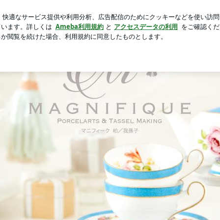
新規登録
ロ
った子の行動
芸能人ブログ
人気ブログ
ク）おしゃれで実用的♡技術とセンスを磨くレッスン♪