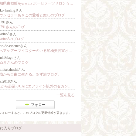
愛知県東郷町Ayu-wink ポーセラーツサロン☆世界に１つオリジナル食器作り♥
iko-healingさん
ウンセラーあきこの愛着と癒しのブログ
i4791さん
i4791さんのﾌﾞﾛｸﾞ
karino8さん
ikarino8のブログ
lon-de-essenceさん
【ヘアケアーマイスターのいる船橋美容室オーナ＠櫻井のブログ】
nuki3dayoさん
ぬきさんのブログ
umitakahashiさん
0歳から自由に生きる。あず旅ブログ。
acl2018さん
CAから起業♡CAにエアライン以外のセカンドキャリアを！ New Life After CA Life (NLACL)
一覧を見る
フォロー
フォローすると、このブログの更新情報が届きます。
に入りブログ