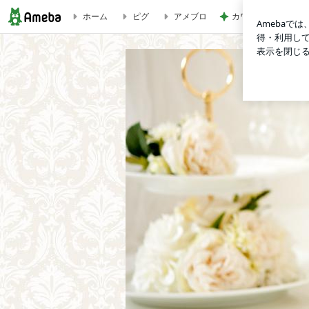
ホーム
ピグ
アメブロ
カワイイ奴らめと思
柏市:ポーセラーツ&タッセル"MAGNIFIQUE（マニフィー