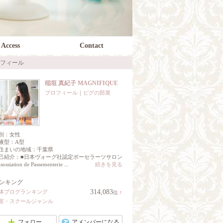
Access
Contact
フィール
稲垣 真紀子 MAGNIFIQUE
プロフィール
｜
ピグの部屋
別：
女性
液型：
A型
住まいの地域：
千葉県
己紹介：■日本ヴォーグ社認定ポーセラーツサロン
ossiation de Passementerie ...
続きを見る
ンキング
314,083
体ブログランキング
位
↑
ラ
室・スクールジャンル
ン
キ
ン
フォロー
アメンバーになる