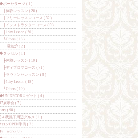
ポーセラーツ ( 1 )
体験レッスン ( 26 )
フリーレッスンコース ( 32 )
インストラクターコース ( 0 )
day Lesson ( 50 )
thers ( 13 )
電気炉 ( 2 )
タッセル ( 1 )
体験レッスン ( 10 )
ディプロマコース ( 71 )
ラヴァンセレッスン ( 8 )
day Lesson ( 18 )
thers ( 19 )
UN DECORロゼット ( 4 )
17展示会 ( 7 )
iary ( 90 )
柏＆我孫子周辺グルメ ( 1 )
サロンOPEN準備 ( 7 )
y work ( 0 )