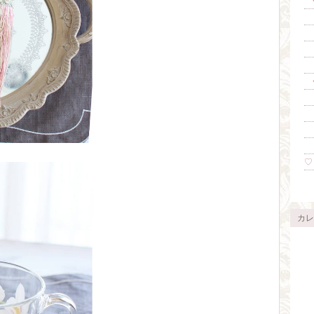
◆
├
├
├
└O
◆
├
├
├
└O
♡ 
カレ