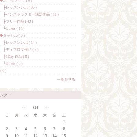
ポーセラーツ ( 0 )
レッスンレポ ( 35 )
インストラクター課題作品 ( 11 )
フリー作品 ( 43 )
thers ( 14 )
タッセル ( 0 )
レッスンレポ ( 14 )
ディプロマ作品 ( 7 )
1Day 作品 ( 0 )
thers ( 5 )
( 0 )
一覧を見る
ンダー
<<
8月
>>
日
月
火
水
木
金
土
1
2
3
4
5
6
7
8
9
10
11
12
13
14
15