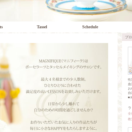
ts
Tassel
Schedule
プロ
性
血
お
自
■As
ラ
全
教