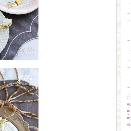
◆
├
├
├
├1
└O
・
◆
├
├
├
├1
└O
◆
20
■D
■
■
■M