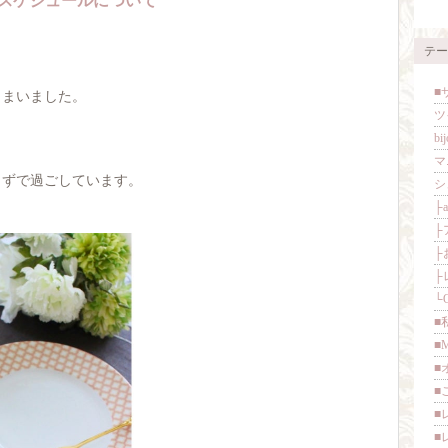
のスケジュールについて
テー
■
しまいました。
ツ
bij
マ
らずで過ごしています。
シ
├a
├
├
├
└O
■私
■
■オ
■ご
■
■