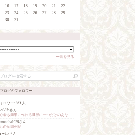
16
17
18
19
20
21
22
23
24
25
26
27
28
29
30
31
一覧を見る
ブログのフォロワー
ォロワー:
363
人
ori385sさん
初心者も簡単に作れる世界に一つだけのあなただけの食器！日常が華やぐ福島県郡山市ポーセラーツ教室Swallow：佐藤紗織
omonoha1029さん
もの葉鍼灸院
u-winkさん