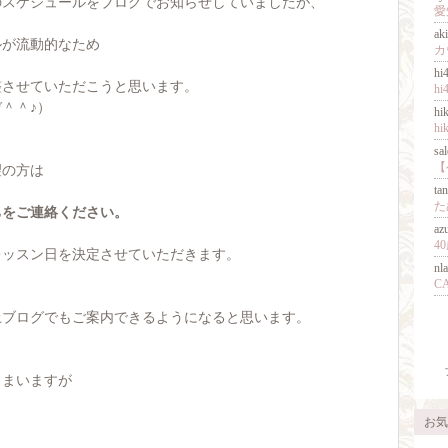
のスケジュールをブログでお知らせしていましたが、
ak
ルが流動的なため
カ
h
整させていただこうと思います。
h
＾＾♪）
hi
h
sa
望の方は
ta
た
ちをご連絡ください。
az
4
レッスン日を決定させていただきます。
nl
上ブログでもご案内できるようになると思います。
しまいますが
お気