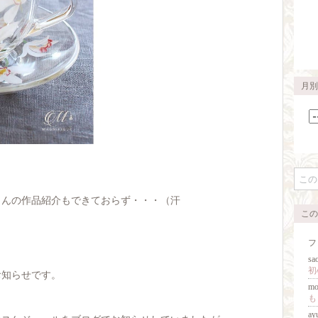
月別
さんの作品紹介もできておらず・・・（汗
この
フ
sa
お知らせです。
m
も
ay