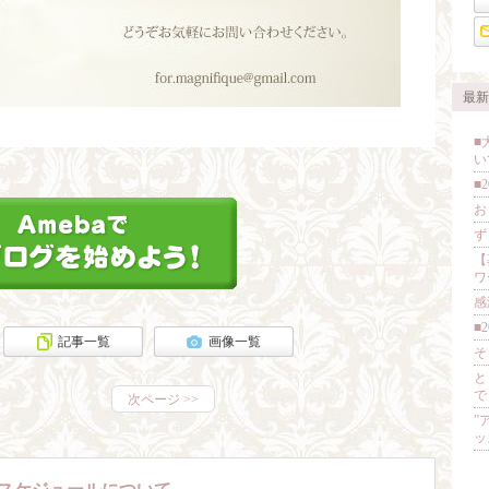
最新
■
い
■
お
ず
【
ワ
感
■
記事一覧
画像一覧
そ
と
で
次ページ
>>
”
ッ