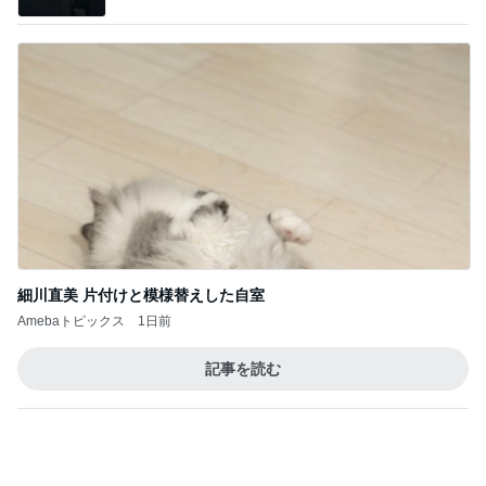
細川直美 片付けと模様替えした自室
Amebaトピックス
1日前
記事を読む
オフィシャルブロガーランキング
総合ランキング
すべて見る
1
2
3