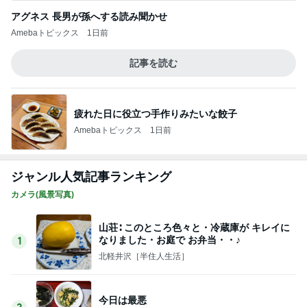
ジャンル人気記事ランキング
カメラ(風景写真)
山荘∶ このところ色々と・冷蔵庫が キレイに
なりました・お庭で お弁当・・♪
1
北軽井沢［半住人生活］
今日は最悪
2
妻に先立たれた老人ブログ
相変わらずの批判