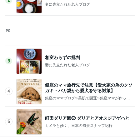
3
妻に先立たれた老人ブログ
銀座のママ旅行先で注意【愛犬家の為のクソ
ガキ・バカ親から愛犬を守る対策】
4
銀座のママブログ✨美肌で開運✨銀座ママが作った
化粧品✨銀座クラブ高嶋25歳で開店✨高嶋りえ子
お着物でエルメス バーキン コーデ
町田ダリア園② ダリアとアオスジアゲハと
5
カメラと歩く、日本の風景スナップ紀行
このジャンルの記事をもっと見る
神がかってる掃除機
Amebaトピックス
23時間前
2,711万円で4LDKの広々とした物件