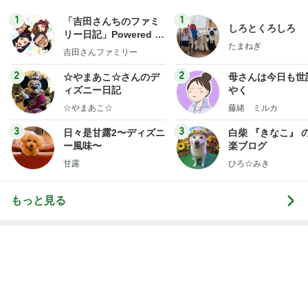
1
1
「吉田さんちのファミ
しろとくろしろ
リー日記」Powered b
たまねぎ
y Ameba 吉田さんファ
吉田さんファミリー
ミリーオフィシャルブ
ログ
2
2
☆やまあこ☆さんのデ
母さんは今日も世
ィズニー日記
やく
☆やまあこ☆
藤緒 ミルカ
3
3
日々是甘露2〜ディズニ
白柴 『きなこ』 
ー風味〜
楽ブログ
甘露
ひろ☆みき
もっと見る