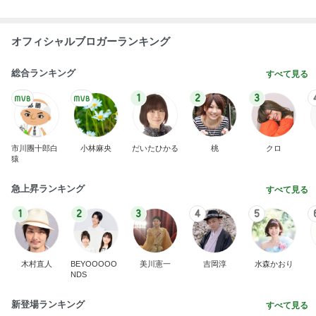
市川團十郎白
小林麻央
だいたひかる
桃
クロ
猿
急上昇ランキング
すべて見る
1
2
3
4
5
木村直人
BEYOOOOO
美川憲一
吉岡淳
水森かおり
NDS
新登場ランキング
すべて見る
1
2
3
4
5
BEYOOOOO
島倉りか
ゆうこりん
MOMIママ
石 安伊
NDS