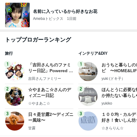
名前に入っているから好きなお花
Amebaトピックス
1日前
トップブロガーランキング
旅行
インテリア&DIY
1
1
「吉田さんちのファミ
おうちと暮らしの
リー日記」Powered b
ピ 〜HOME&LI
y Ameba 吉田さんファ
吉田さんファミリー
yuki (ドキ子）
ミリーオフィシャルブ
ログ
2
2
☆やまあこ☆さんのデ
ほんとうに必要な
ィズニー日記
か持たない暮らし
ep Life Simple
☆やまあこ☆
yukiko
ンテリアのきろく
3
3
日々是甘露2〜ディズニ
１００均・カルデ
ー風味〜
好き！食いしん坊
らりん☆のブログ
甘露
☆きらりん☆