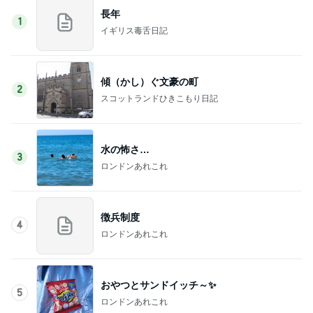
長年
1
イギリス毒舌日記
傾（かし）ぐ文豪の町
2
スコットランドひきこもり日記
水の怖さ…
3
ロンドンあれこれ
徴兵制度
4
ロンドンあれこれ
おやつとサンドイッチ～✨
5
ロンドンあれこれ