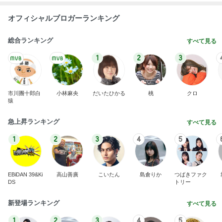
オフィシャルブロガーランキング
総合ランキング
すべて見る
1
2
3
市川團十郎白
小林麻央
だいたひかる
桃
クロ
猿
急上昇ランキング
すべて見る
1
2
3
4
5
EBiDAN 39&Ki
高山善廣
こいたん
島倉りか
つばきファク
DS
トリー
新登場ランキング
すべて見る
1
2
3
4
5