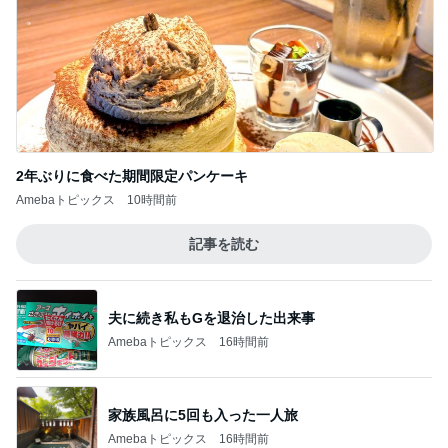
モト冬樹 愛犬が習得した可愛い技
Amebaトピックス
15時間前
記事を読む
旦那に言われ電話で聞いた母の不調
Amebaトピックス
2日前
台風に備え常備するアップルパイ
Amebaトピックス
1日前
アグネス 長男が孫へする読み聞かせ