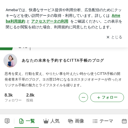
あなたの未来を予約するCITTA手帳のブログ
アプリをダウンロードして
ブログの更新通知
を受け取りまし
開く
ょう。
ranking
仕事術ジャンル
340
あなたの未来を予約するCITTA手帳のブログ
思考を変え、行動を変え、やりたい事を叶えたい時から使うCITTA手帳の開
発者青木千草のブログ。ヨガ歴15年になるヨガスタジオオーナーが作ったオ
リジナル手帳の魅力とライフスタイルを綴ります。
8.3k
2.8k
フォロー
フォロワー
投稿
一覧
人気
画像
テーマ