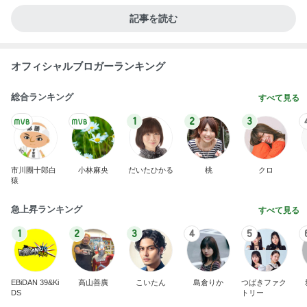
新登場ランキング
すべて見る
1
2
3
4
5
BEYOOOOO
島倉りか
ゆうこりん
石 安伊
蒼井心音
NDS
芸能人・有名人ブログ TOPへ
次世代掃除機がやってきた！！
Amebaトピックス
5秒前
堀ちえみ ココスでトリプルサラダ
Amebaトピックス
2日前