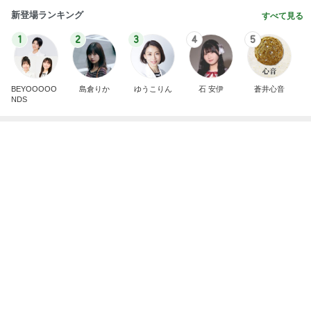
毎年楽しみなお気に入りの手帳
Amebaトピックス
1日前
趣味で育てたメロンのいいかんじ
Amebaトピックス
2日前
夫のDVに7年間耐え家を出る決断
Amebaトピックス
1日前