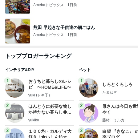
Amebaトピックス
1日前
熊田 早起きな子供達の朝ごはん
Amebaトピックス
1日前
トップブロガーランキング
インテリア&DIY
ペット
1
1
おうちと暮らしのレシ
しろとくろしろ
ピ 〜HOME&LIFE〜
たまねぎ
yuki (ドキ子）
2
2
ほんとうに必要な物し
母さんは今日も世
か持たない暮らし◆Ke
やく
ep Life Simple◆〜イ
yukiko
藤緒 ミルカ
ンテリアのきろく〜
3
3
１００均・カルディ大
白柴 『きなこ』 
好き！食いしん坊☆き
楽ブログ