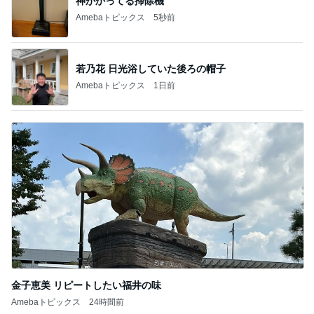
記事を読む
オフィシャルブロガーランキング
総合ランキング
すべて見る
1
2
3
市川團十郎白
小林麻央
だいたひかる
桃
クロ
猿
急上昇ランキング
すべて見る
1
2
3
4
5
EBiDAN 39&Ki
高山善廣
こいたん
島倉りか
つばきファク
DS
トリー