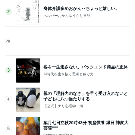
洋酒が香る大人が納得のティラミス
Amebaトピックス
1日前
二人から勝ち取った慰謝料と財産
Amebaトピックス
1日前