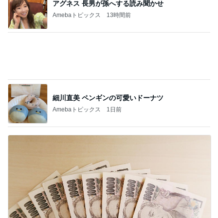
身体介護多めおかん‥ちょっと嬉しい。
2
ヘルパーおかんゆうらり日記
客を一生逃さない。バックエンド商品の正体
3
AI時代を生き抜く思考と稼ぐ力
親の「理解力のなさ」を早く受け入れないと
子どもに八つ当たりする
4
【公式】ナリ心理学・海
葉月七日立秋20時43分 初盆供養 縁日 神変大
菩薩”””
5
kozin369のブログ