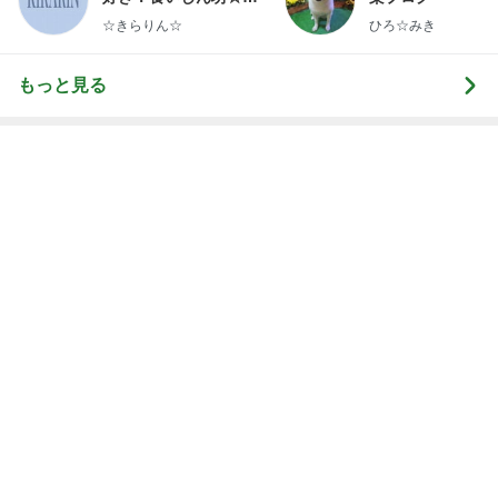
らりん☆のブログ
☆きらりん☆
ひろ☆みき
もっと見る
嫁に喜んでもらえた100均の髪留め
Amebaトピックス
15時間前
月一で楽しみな美味しいクレープ
Amebaトピックス
24時間前
アグネス 凄いスピードで原稿の作業
Amebaトピックス
1日前
神がかってる掃除機