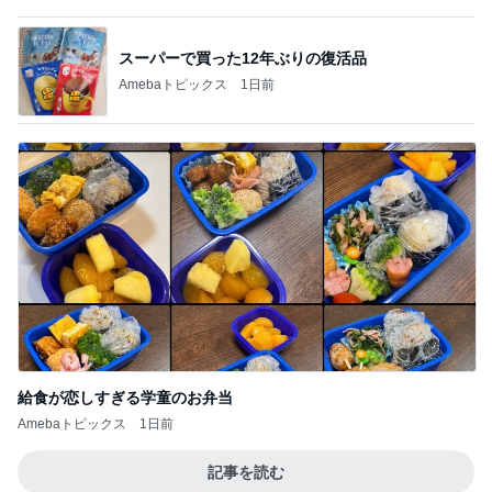
次世代掃除機がやってきた！！
Amebaトピックス
5秒前
薬丸 絶品ランチとコーヒーぜんざい
Amebaトピックス
1日前
平野ノラ 泥汚れに良かった棒石鹸
Amebaトピックス
12時間前