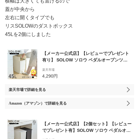
横幅は大きくても置けるので
蓋が中央から
左右に開くタイプでも
リスSOLOWのダストボックス
45Lを2個にしました
【メーカー公式店】【レビューでプレゼント
有り】 SOLOW ソロウ ペダルオープンツイ
ン 45L ゴミ箱 45リットル おしゃれ ごみ箱
楽天市場
カップボード下 棚下 カウンター下 キッチン
4,290円
分別 リビング コンパクト シンプル 送料無料
抗菌 防汚 リス株式会社
楽天市場
で詳細を見る
Amazon（アマゾン）
で詳細を見る
【メーカー公式店】【2個セット】【レビュー
でプレゼント有】SOLOW ソロウ ペダルオー
プンツイン 45L 2個セット ゴミ箱 カップボー