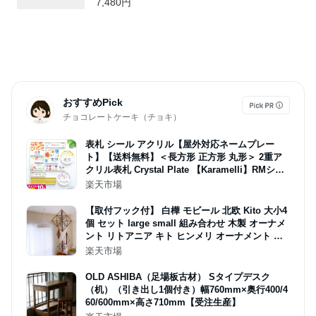
7,480円
ック グレー 白 黒 インテリア雑貨( bcl Galva
ガルバ スクエアダストボックス 30L )
おすすめPick
チョコレートケーキ（チョキ）
表札 シール アクリル【屋外対応ネームプレー
ト】【送料無料】＜長方形 正方形 丸形＞ 2重ア
クリル表札 Crystal Plate 【Karamelli】RMシリ
ーズ 戸建 マンション ポスト 貼る アルファベッ
楽天市場
ト おしゃれ 玄関 アクリル マグネット【NEPLE
ネプレ】
【取付フック付】 白樺 モビール 北欧 Kito 大小4
個 セット large small 組み合わせ 木製 オーナメ
ント リトアニア キト ヒンメリ オーナメント 室
内 インテリア プレゼント ギフト クリスマス
楽天市場
OLD ASHIBA（足場板古材） Sタイプデスク
（机）（引き出し1個付き）幅760mm×奥行400/4
60/600mm×高さ710mm【受注生産】