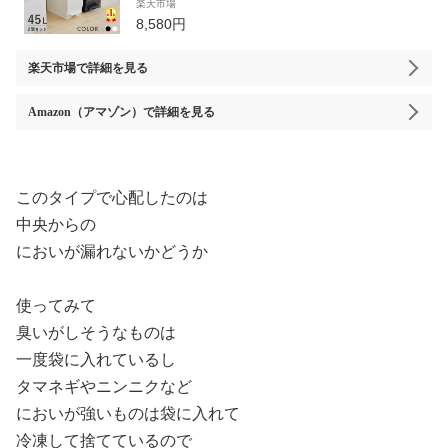
楽天市場
ド 棚下 カウンター下 おしゃれ ごみ箱 分別
8,580円
キッチン リビング コンパクト 抗菌 防汚 シン
プル リス株式会社
楽天市場
で詳細を見る
Amazon（アマゾン）
で詳細を見る
このタイプで心配したのは
中央からの
においが漏れないかどうか
使ってみて
臭いがしそうなものは
一度袋に入れているし
タマネギやニンニクなど
においが強いものは袋に入れて
冷凍して捨てているので