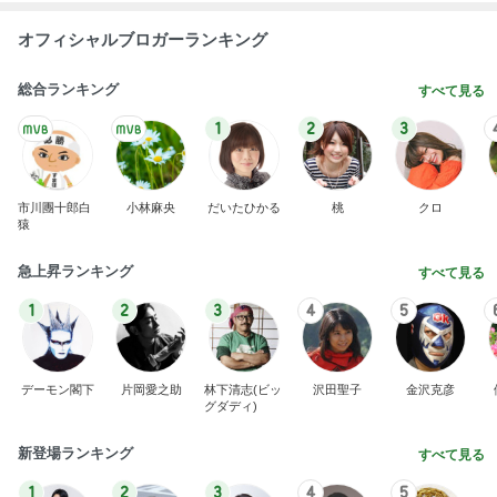
オフィシャルブロガーランキング
総合ランキング
すべて見る
1
2
3
市川團十郎白
小林麻央
だいたひかる
桃
クロ
猿
急上昇ランキング
すべて見る
1
2
3
4
5
デーモン閣下
片岡愛之助
林下清志(ビッ
沢田聖子
金沢克彦
グダディ)
新登場ランキング
すべて見る
1
2
3
4
5