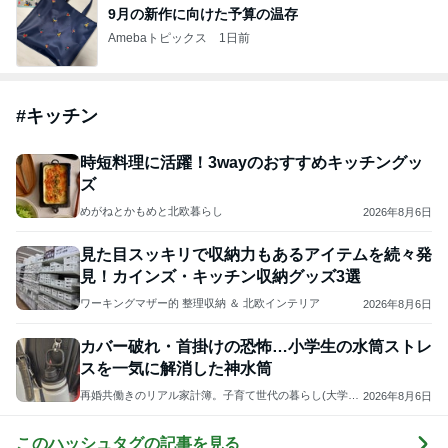
9月の新作に向けた予算の温存
Amebaトピックス
1日前
#
キッチン
時短料理に活躍！3wayのおすすめキッチングッ
ズ
めがねとかもめと北欧暮らし
2026年8月6日
見た目スッキリで収納力もあるアイテムを続々発
見！カインズ・キッチン収納グッズ3選
ワーキングマザー的 整理収納 ＆ 北欧インテリア
2026年8月6日
カバー破れ・首掛けの恐怖…小学生の水筒ストレ
スを一気に解消した神水筒
再婚共働きのリアル家計簿。子育て世代の暮らし(大学受
2026年8月6日
験)
このハッシュタグの記事を見る