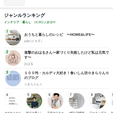
ジャンルランキング
インテリア・暮らし
18,962人参加中
1
おうちと暮らしのレシピ 〜HOME&LIFE〜
yuki (ドキ子）
2
進撃のおはるさん〜家づくり失敗したけど私は元気で
す〜
おはる
3
１００均・カルディ大好き！食いしん坊☆きらりん☆
のブログ
☆きらりん☆
4
5
6
7
8
めがねとかも
65点の暮らし
元祖サロネー
HEY OMEM
ワーキングマ