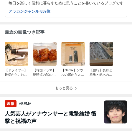
毎日を楽しく便利に暮らすために思うことを書いているブログです
アラカンジャンル 837位
最近の画像つき記事
【ドライヤー】
【韓国ドラマ】
【Netflix】ソウ
【旅行】長野と
最初からこれを
現時点の私のラ
ルの家から大企
群馬と栃木の旅
買えば良かっ
ンキング～
業に通うキム部
のダイジェスト
た…
長の物語
もっと見る
速報
ABEMA
人気芸人がアナウンサーと電撃結婚 衝
撃と祝福の声