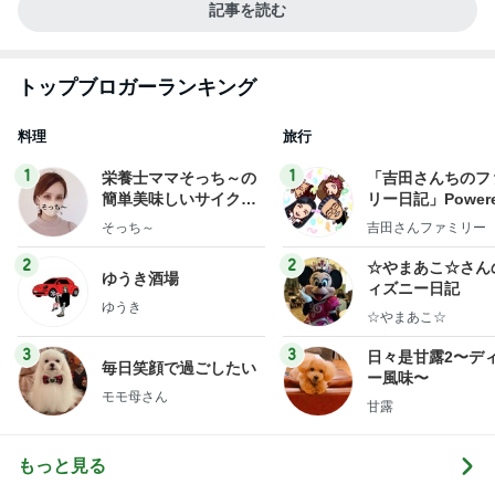
記事を読む
トップブロガーランキング
料理
旅行
1
1
栄養士ママそっち～の
「吉田さんちのフ
簡単美味しいサイクル
リー日記」Powere
献立
y Ameba 吉田さ
そっち～
吉田さんファミリー
ミリーオフィシャ
ログ
2
2
☆やまあこ☆さん
ゆうき酒場
ィズニー日記
ゆうき
☆やまあこ☆
3
3
日々是甘露2〜デ
毎日笑顔で過ごしたい
ー風味〜
モモ母さん
甘露
もっと見る