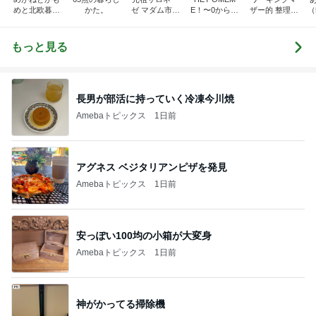
めと北欧暮ら
かた。
ゼ マダム市川
E！〜0からの
ザー的 整理収
（
し
のほのぼのブ
家づくり〜
納 ＆ 北欧イン
ログ
テリア
もっと見る
長男が部活に持っていく冷凍今川焼
Amebaトピックス
1日前
アグネス ベジタリアンピザを発見
Amebaトピックス
1日前
安っぽい100均の小箱が大変身
Amebaトピックス
1日前
神がかってる掃除機