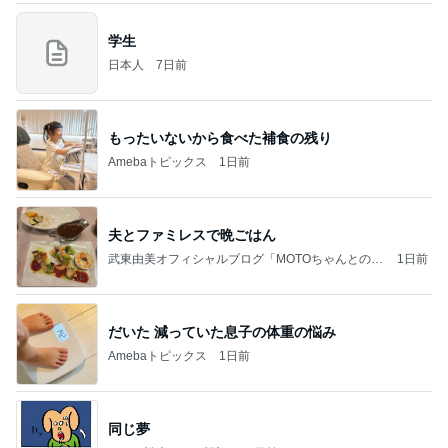
学生
日本人
7日前
もったいないから食べた補食の残り
Amebaトピックス
1日前
夫とファミレスで晩ごはん
武東由美オフィシャルブログ「MOTOちゃんとのは
1日前
っぴぃな毎日」Powered by Ameba
だいた 減っていた息子の体重の悩み
Amebaトピックス
1日前
同じ夢