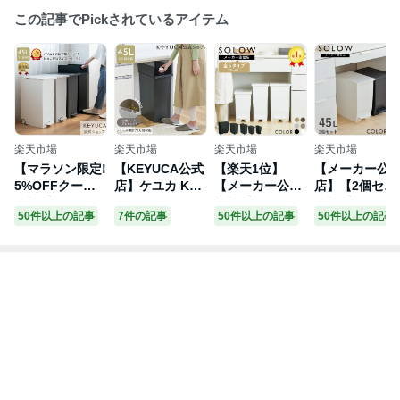
この記事でPickされているアイテム
楽天市場
楽天市場
楽天市場
楽天市場
【マラソン限定!
【KEYUCA公式
【楽天1位】
【メーカー公
5%OFFクーポ
店】ケユカ KEY
【メーカー公式
店】【2個セッ
ン】【KEYUCA
UCAダストボッ
店】【レビュー
ト】【レビュ
50件以上の記事
7件の記事
50件以上の記事
50件以上の記事
公式店】ケユカ
クス LL 42L ブ
でプレゼント】
でプレゼント
KEYUCA両開き
ラック[ゴミ箱
ゴミ箱 45リット
有】SOLOW 
ダストボックス
両開き ペダル式
ル SOLOW ペダ
ロウ ペダルオ
LL（42L）ゴミ
キャスター付き
ル タイプ 45L 3
プンツイン 45
箱[両開き ペダ
ポケット インテ
5L 25L 13L オ
2個セット ゴミ
ル式 キャスター
リア 無地 シン
ープンツイン ワ
箱 カップボー
付き インテリア
プル おしゃれ
イド ソロウ ふ
棚下 カウンタ
無地 シンプル
観音開き ダスト
た付 カップボー
下 おしゃれ ご
おしゃれ 観音開
ボックス キッチ
ド下 棚下 カウ
み箱 分別 キッ
き ダストボック
ン スリム デザ
ンター下 サニタ
チン リビング
ス キッチン ス
イン ふた付き
リー おしゃれ
コンパクト 抗