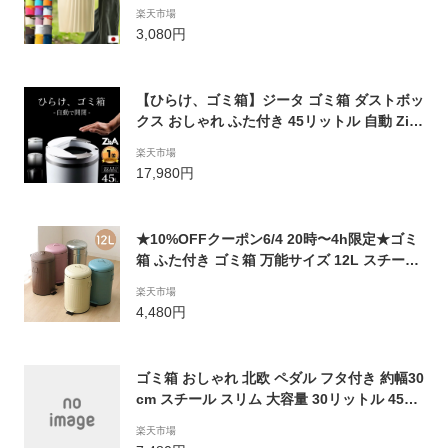
ダストボックス オムツ入れ オムツ 洗車 収納
楽天市場
洗濯カゴ 洗濯物入れ 収納ボックス 北欧 八幡
3,080円
化成【ポイント10倍 送料無料】［ omnioutil
オムニウッティ 20L ふた付き ］
【ひらけ、ゴミ箱】ジータ ゴミ箱 ダストボッ
クス おしゃれ ふた付き 45リットル 自動 ZitA
自動ゴミ箱 センサー キッチン 45L 自動開閉
楽天市場
大容量 保証あり
17,980円
★10%OFFクーポン6/4 20時〜4h限定★ゴミ
箱 ふた付き ゴミ箱 万能サイズ 12L スチール
「 ペダルペール 12L 」 ごみ箱 ゴミ箱 ふた付
楽天市場
き 円形 ラウンド型 おしゃれスチールペール
4,480円
ダストボックス ペダル キッチン フタ付
ゴミ箱 おしゃれ 北欧 ペダル フタ付き 約幅30
cm スチール スリム 大容量 30リットル 45L
袋対応 45リットル袋対応 キッチン リビング
楽天市場
ゴミ袋 隠せる シンプル マット ホワイト ブラ