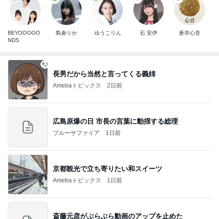
BEYOOOOO
島倉りか
ゆうこりん
石 安伊
蒼井心音
NDS
長男だから当然と言ってくる義姉
Amebaトピックス
2日前
広島原爆の日 市長の言葉に動揺する総理
ブルーサファイア
1日前
京都観光で立ち寄りたい和スイーツ
Amebaトピックス
1日前
斎藤元彦がぶらぶら動画のアップを止めた