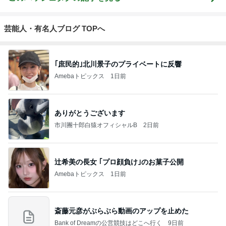
芸能人・有名人ブログ TOPへ
｢庶民的｣北川景子のプライベートに反響
Amebaトピックス
1日前
ありがとうございます
市川團十郎白猿オフィシャルB
2日前
辻希美の長女 ｢プロ顔負け｣のお菓子公開
Amebaトピックス
1日前
斎藤元彦がぶらぶら動画のアップを止めた
Bank of Dreamの公営競技はどこへ行く
9日前