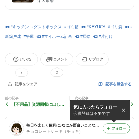
楽天市場
#
キッチン
#
ダストボックス
#
ゴミ箱
#
KEYUCA
#
ゴミ袋
#
新築戸建
#
平屋
#
マイホーム計画
#
掃除
#
片付け
いいね
コメント
リブログ
7
2
記事を報告する
記事をシェア
前の記事
次の記事
【不用品】資源回収に出して
【家庭菜園】ニンニクを収穫
気に入ったらフォロー
スッキリ
しました～
会員登録は不要です
毎日を楽しく便利に♪なにか面白いことないかな？
フォロー
チョコレートケーキ（チョキ）