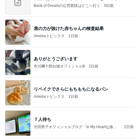
Bank of Dreamの公営競技はどこへ行く
9日前
肩の力が抜けた赤ちゃんの検査結果
Amebaトピックス
1日前
ありがとうございます
市川團十郎白猿オフィシャルB
2日前
リベイクでさらにもちもちになるパン
Amebaトピックス
1日前
７人待ち
沢田聖子オフィシャルブログ「In My Heartな旅日
2日前
記」by Ameba