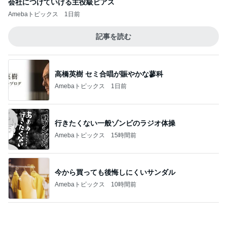
Amebaトピックス
1日前
松本明子 30cmのゴーヤを糠漬け
Amebaトピックス
2日前
記事を読む
堀ちえみの夫 野菜が余ると作る豚汁