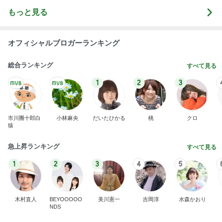
もっと見る
オフィシャルブロガーランキング
総合ランキング
すべて見る
1
2
3
市川團十郎白
小林麻央
だいたひかる
桃
クロ
猿
急上昇ランキング
すべて見る
1
2
3
4
5
木村直人
BEYOOOOO
美川憲一
吉岡淳
水森かおり
NDS