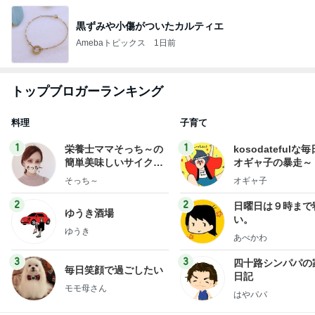
黒ずみや小傷がついたカルティエ
Amebaトピックス
1日前
トップブロガーランキング
料理
子育て
1
1
栄養士ママそっち～の
kosodatefulな毎
簡単美味しいサイクル
オギャ子の暴走～
献立
そっち～
オギャ子
2
2
日曜日は９時まで
ゆうき酒場
い。
ゆうき
あべかわ
3
3
四十路シンパパの
毎日笑顔で過ごしたい
日記
モモ母さん
はやパパ