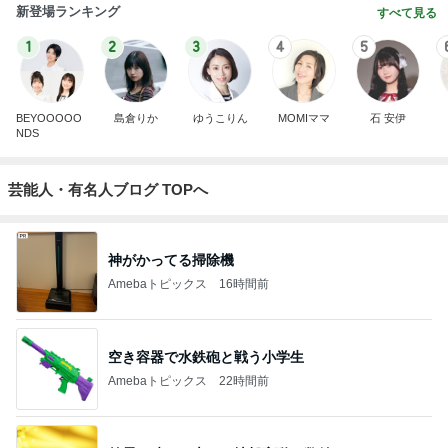
新登場ランキング
すべて見る
1
2
3
4
5
BEYOOOOO
島倉りか
ゆうこりん
MOMIママ
石 安伊
NDS
芸能人・有名人ブログ TOPへ
神がかってる掃除機
Amebaトピックス
16時間前
空き容器で水鉄砲と戦う小学生
Amebaトピックス
22時間前