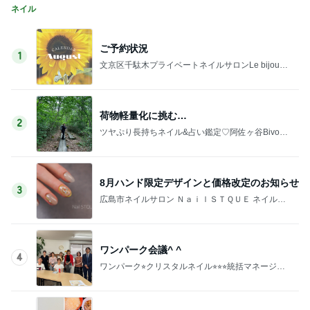
ネイル
ご予約状況
1
文京区千駄木プライベートネイルサロンLe bijou
(ルビジュー)
荷物軽量化に挑む…
2
ツヤぷり長持ちネイル&占い鑑定♡阿佐ヶ谷Bivoua
cビバーク みきおの幸せ！サロン日記
8月ハンド限定デザインと価格改定のお知らせ
3
広島市ネイルサロン ＮａｉｌＳＴＱＵＥ ネイルス
ティーク ＳｈｉｍａのＢｌｏｇ
ワンパーク会議^ ^
4
ワンパーク⭐︎クリスタルネイル⭐︎⭐︎⭐︎統括マネージャ
ーブログ