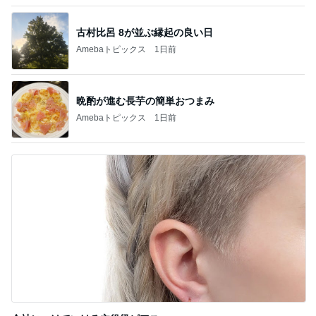
高橋英樹 セミ合唱が賑やかな蓼科
Amebaトピックス
1日前
行きたくない一般ゾンビのラジオ体操
Amebaトピックス
15時間前
今から買っても後悔しにくいサンダル
Amebaトピックス
10時間前
完璧な布陣だった週替わりのランチ