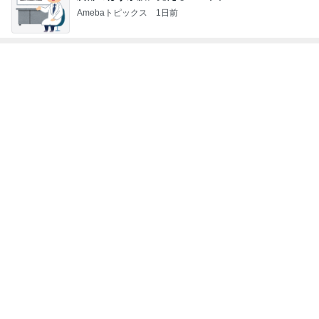
Amebaトピックス
1日前
レジェンド松下のなんでもプレゼン！
Amebaトピックス
16時間前
暑い日に食べたハムたっぷりのサラダ
Amebaトピックス
1日前
モト冬樹 愛犬のベッドで寝ている愛犬
Amebaトピックス
1日前
古村比呂 8が並ぶ縁起の良い日
Amebaトピックス
1日前