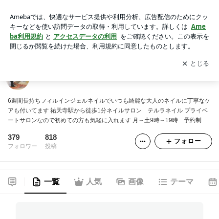
目黒区祐天寺 長持ちフィルインジェルネイルサロン
アプリをダウンロードして
ブログの更新通知
を受け取りまし
開く
ょう。
目黒区祐天寺 長持ちフィルインジェルネイルサロン
6週間長持ちフィルインジェルネイルでいつも綺麗な大人のネイルに丁寧なケ
アも付いてます 祐天寺駅から徒歩1分ネイルサロン テルラネイル プライベ
ートサロンなので初めての方も気軽に入れます 月～土9時～19時 予約制
379
818
フォロー
フォロワー
投稿
一覧
人気
画像
テーマ