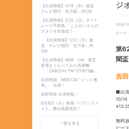
ジ
【出演情報】4/18（木）放送
テレビ朝日「全力坂」内CM
【出演情報】2/25（日）ボート
2024-1
レース平和島 「こんせいそんの
スタジオ生放送！」
テーマ
【出演情報】1/22（月）放
送 テレビ朝日「全力坂」内
第6
CM
聞盃
【出演情報】WEB CM 東芝
家電をくらべてみた洗濯機
「「ZABOON TW-127XP3編」
吉田
吉田明加 WEB CM『ドット勇
者』 出演！
■出
吉田明加 出演情報！
10/
8月8日（火）映画『バラシファ
※13
イト』舞台挨拶決定！
無料
一覧を見る
ピース