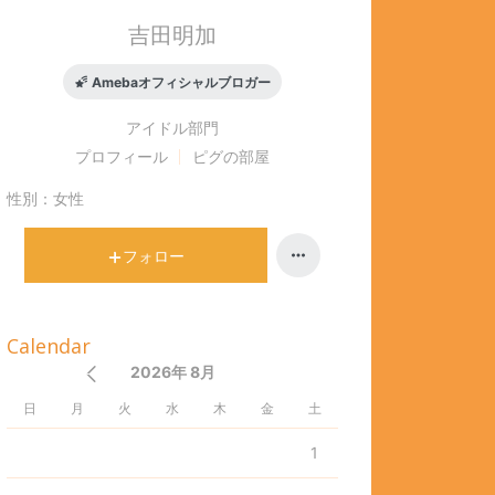
吉田明加
Amebaオフィシャルブロガー
アイドル
部門
プロフィール
ピグの部屋
性別：
女性
フォロー
Calendar
2026年 8月
日
月
火
水
木
金
土
1