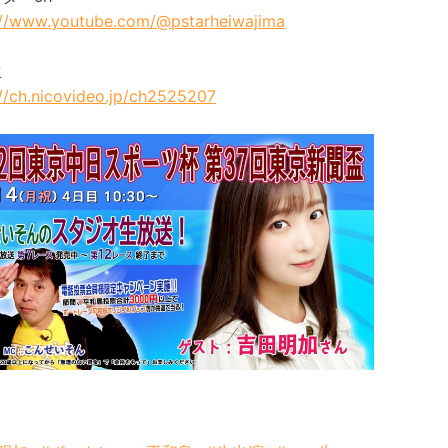
://www.youtube.com/@pstarheiwajima
生
://ch.nicovideo.jp/ch2525207