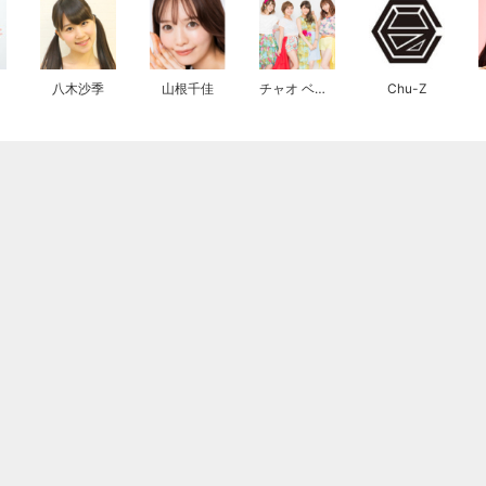
八木沙季
山根千佳
チャオ ベッラ チンクエッティ
Chu-Z