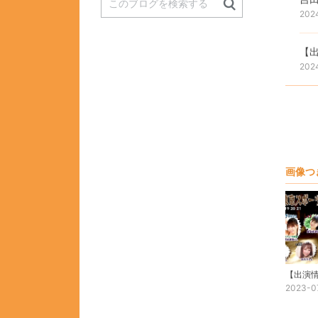
202
【出
202
画像つ
2023-0