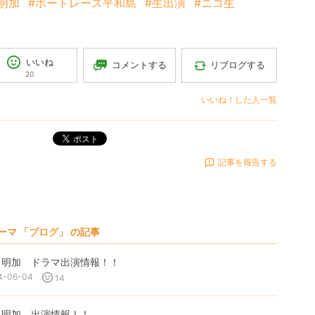
明加
#ボートレース平和島
#生出演
#ニコ生
いいね
コメントする
リブログする
20
いいね！した人一覧
ポスト
記事を報告する
ーマ 「
ブログ
」 の記事
田明加 ドラマ出演情報！！
4-06-04
14
田明加 出演情報！！