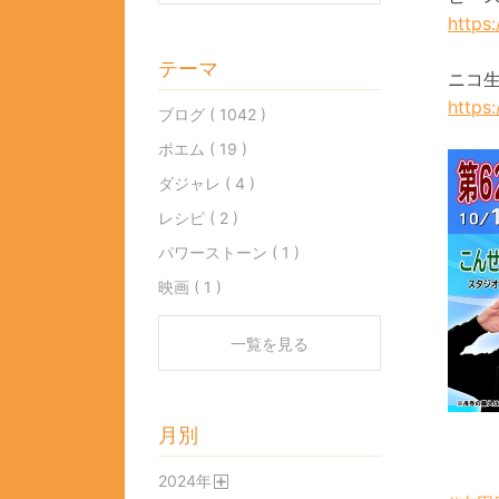
https
テーマ
ニコ
https
ブログ ( 1042 )
ポエム ( 19 )
ダジャレ ( 4 )
レシピ ( 2 )
パワーストーン ( 1 )
映画 ( 1 )
一覧を見る
月別
2024
年
開