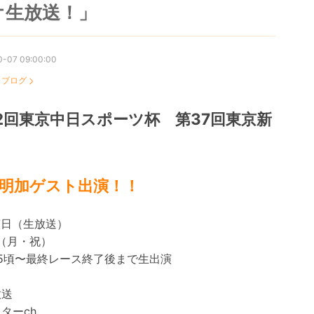
オ生放送！」
0-07 09:00:00
：
ブログ
2回東京中日スポーツ杯 第37回東京新
明加ゲスト出演！！
演日（生放送）
14（月・祝）
:35頃〜最終レース終了後まで生出演
放送
ターch