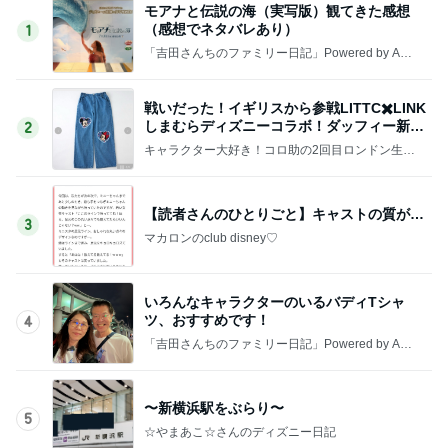
モアナと伝説の海（実写版）観てきた感想
（感想でネタバレあり）
1
「吉田さんちのファミリー日記」Powered by Ame
ba 吉田さんファミリーオフィシャルブログ
戦いだった！イギリスから参戦LITTC✖️LINK
しまむらディズニーコラボ！ダッフィー新商
2
品の話
キャラクター大好き！コロ助の2回目ロンドン生活
にっき★
【読者さんのひとりごと】キャストの質が…
3
マカロンのclub disney♡
いろんなキャラクターのいるバディTシャ
ツ、おすすめです！
4
「吉田さんちのファミリー日記」Powered by Ame
ba 吉田さんファミリーオフィシャルブログ
〜新横浜駅をぶらり〜
5
☆やまあこ☆さんのディズニー日記