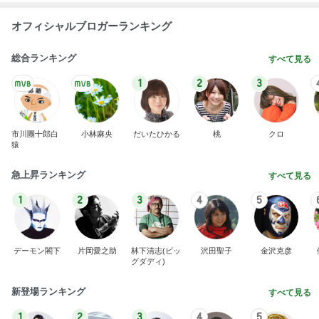
オフィシャルブロガーランキング
総合ランキング
すべて見る
1
2
3
市川團十郎白
小林麻央
だいたひかる
桃
クロ
猿
急上昇ランキング
すべて見る
1
2
3
4
5
デーモン閣下
片岡愛之助
林下清志(ビッ
沢田聖子
金沢克彦
グダディ)
新登場ランキング
すべて見る
1
2
3
4
5