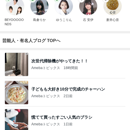
BEYOOOOO
島倉りか
ゆうこりん
石 安伊
蒼井心音
NDS
芸能人・有名人ブログ TOPへ
次世代掃除機がやってきた！！
Amebaトピックス
18時間前
子どもも大好き10分で完成のチャーハン
Amebaトピックス
2日前
慌てて買ったすごい人気のブラシ
Amebaトピックス
1日前