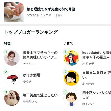
娘と退院できず先生の前で号泣
Amebaトピックス
1日前
トップブロガーランキング
料理
子育て
1
1
栄養士ママそっち～の
kosodatefulな毎
簡単美味しいサイクル
オギャ子の暴走～
献立
そっち～
オギャ子
2
2
日曜日は９時まで
ゆうき酒場
い。
ゆうき
あべかわ
3
3
四十路シンパパの
毎日笑顔で過ごしたい
日記
モモ母さん
はやパパ