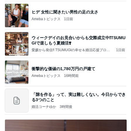
ヒデ 女性に聞きたい男性の足の太さ
Amebaトピックス
1日前
ウィークデイのお見合いからも交際成立中❗️TSUMU
GIで楽しもう夏婚活❣️
愛媛から発信‼️ TSUMUGIの幸せ＆婚活応援ブログ
1日前
♡愛媛県のほのぼのあったかな結婚相談所❤️
衝撃的な価値の1,780万円の戸建て
Amebaトピックス
16時間前
「隙を作る」って、実は難しくない。今日からでき
る3つのこと
婚活コーチゆか
3時間後