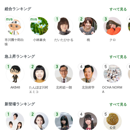
総合ランキング
すべて見る
1
2
3
市川團十郎白
小林麻央
だいたひかる
桃
クロ
猿
急上昇ランキング
すべて見る
1
2
3
4
5
AKB48
たんぽぽ川村
北村総一朗
北別府学
OCHA NORM
エミコ
A
新登場ランキング
すべて見る
1
2
3
4
5