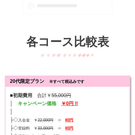
各コース比較表
20代限定プラン
※すべて税込みです
■初期費用
合計￥
55,000円
│
キャンペーン価格
￥0円 !!
│
├◇
入会金 ￥
22,000円
⇒
¥0円
├◇
登録料 ￥
33,000円
⇒
¥0円