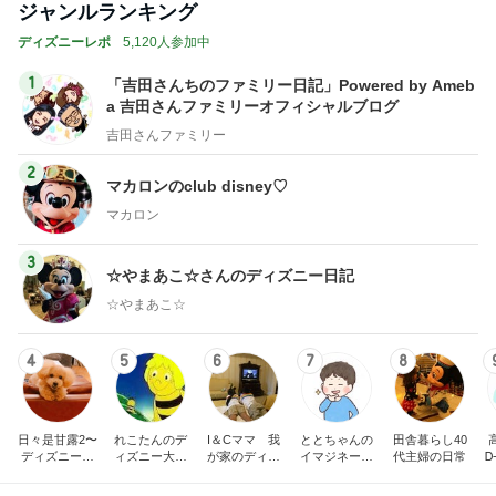
ジャンルランキング
ディズニーレポ
5,120人参加中
1
「吉田さんちのファミリー日記」Powered by Ameb
a 吉田さんファミリーオフィシャルブログ
吉田さんファミリー
2
マカロンのclub disney♡
マカロン
3
☆やまあこ☆さんのディズニー日記
☆やまあこ☆
4
5
6
7
8
日々是甘露2〜
れこたんのデ
I＆Cママ 我
ととちゃんの
田舎暮らし40
ディズニー風
ィズニー大好
が家のディズ
イマジネーシ
代主婦の日常
Ꭰ
味〜
き♡孫4人
ニー♡ブログ
ョンタイム