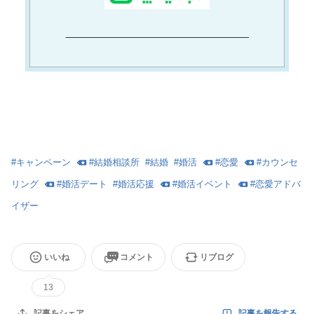
_____________________________
#
キャンペーン
#
結婚相談所
#
結婚
#
婚活
#
恋愛
#
カウンセ
リング
#
婚活デート
#
婚活応援
#
婚活イベント
#
恋愛アドバ
イザー
いいね
コメント
リブログ
13
記事を報告する
記事をシェア