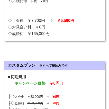
└◇
活動サポート費 ￥0円
◇月会費 ￥
7,700円
⇒
￥5,500円
◇お見合い料 ￥0円
◇成婚料 ￥165,000円
カスタムプラン
※すべて税込みです
■初期費用
│
キャンペーン価格
￥0円 !!
│
├◇
入会金 ￥
33,000円
⇒
¥0円
├◇
登録料
￥33,000円
⇒
¥0円