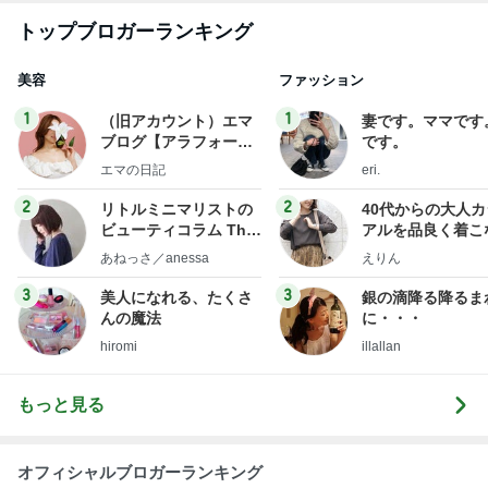
トップブロガーランキング
美容
ファッション
1
1
（旧アカウント）エマ
妻です。ママです
ブログ【アラフォー会
です。
社売却セカンドライ
エマの日記
eri.
フ】
2
2
リトルミニマリストの
40代からの大人
ビューティコラム The
アルを品良く着こ
little minimalist's bea
ファッションブロ
あねっさ／anessa
えりん
uty colum
3
3
美人になれる、たくさ
銀の滴降る降るま
んの魔法
に・・・
hiromi
illallan
もっと見る
オフィシャルブロガーランキング