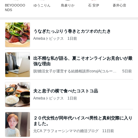
BEYOOOOO
ゆうこりん
島倉りか
石 安伊
蒼井心音
NDS
うなぎたっぷりう巻きとカツオのたたき
Amebaトピックス
1日前
出不精な私が語る、夏こそオンラインお見合いが最
強な理由
脱!婚活女子が運営する結婚相談所corujA(コルージ
5日前
ャ)のブログ
夫と息子の横で食べたコストコ品
Amebaトピックス
1日前
２０代女性が同年代ハイスぺ男性と真剣交際に入り
ました。
元CA アラフォーシンママの婚活ブログ
11日前