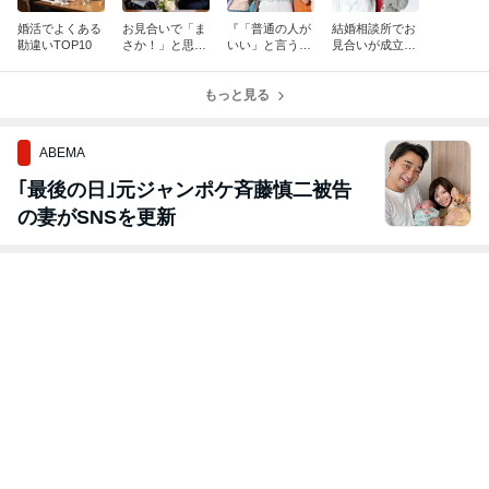
婚活でよくある
お見合いで「ま
『「普通の人が
結婚相談所でお
勘違いTOP10
さか！」と思っ
いい」と言う人
見合いが成立し
た質問ベスト3
ほど、実は「絶
ない理由5つ
滅危惧種のハイ
もっと見る
スペ」を探して
いる説』
ABEMA
｢最後の日｣元ジャンポケ斉藤慎二被告
の妻がSNSを更新