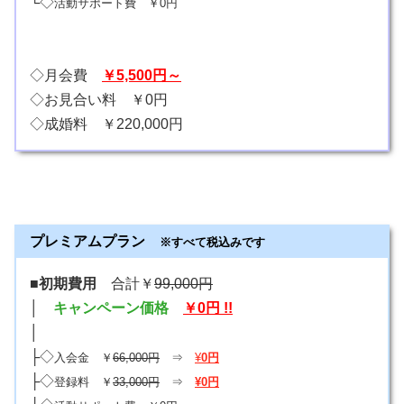
└◇
活動サポート費 ￥0円
◇月会費
￥5,500円～
◇お見合い料 ￥0円
◇成婚料 ￥220,000円
プレミアムプラン
※すべて税込みです
■初期費用
合計￥
99,000円
│
キャンペーン価格
￥0円 !!
│
├◇
入会金 ￥
66,000円
⇒
¥
0円
├◇
登録料 ￥
33,000円
⇒
¥0円