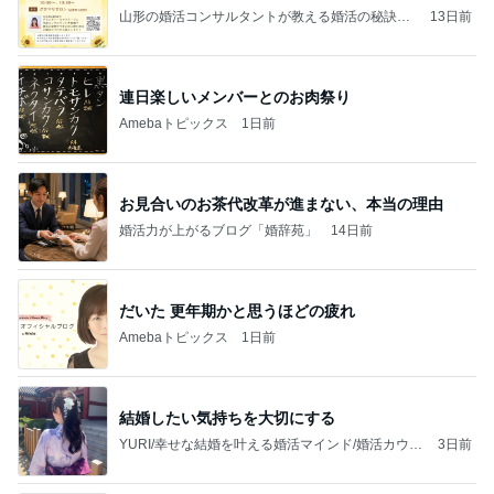
山形の婚活コンサルタントが教える婚活の秘訣！
13日前
【山形の結婚相談所 グランディール マリアージ
ュ】
連日楽しいメンバーとのお肉祭り
Amebaトピックス
1日前
お見合いのお茶代改革が進まない、本当の理由
婚活力が上がるブログ「婚辞苑」
14日前
だいた 更年期かと思うほどの疲れ
Amebaトピックス
1日前
結婚したい気持ちを大切にする
YURI/幸せな結婚を叶える婚活マインド/婚活カウン
3日前
セラー