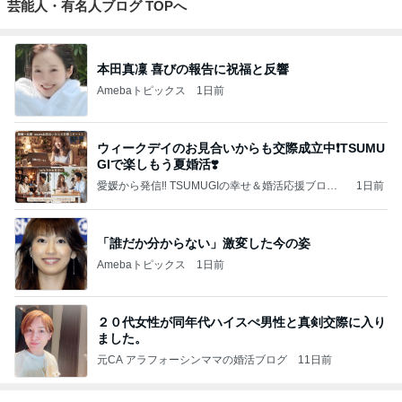
芸能人・有名人ブログ TOPへ
本田真凜 喜びの報告に祝福と反響
Amebaトピックス
1日前
ウィークデイのお見合いからも交際成立中❗️TSUMU
GIで楽しもう夏婚活❣️
愛媛から発信‼️ TSUMUGIの幸せ＆婚活応援ブログ
1日前
♡愛媛県のほのぼのあったかな結婚相談所❤️
「誰だか分からない」激変した今の姿
Amebaトピックス
1日前
２０代女性が同年代ハイスぺ男性と真剣交際に入り
ました。
元CA アラフォーシンママの婚活ブログ
11日前