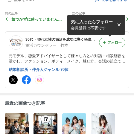
前の記事
次の記事
気づかずに使っていません
【更にカッコよく！我が家で
気に入ったらフォロー
か？お見合い・婚活中のNG
お手入れ♪】プロフィール写
ワード
真を撮影させていただきまし
会員登録は不要です
た！
30代・40代女性の婚活を成功に導く秘訣｜Choice One結婚相談所
フォロー
婚活カウンセラー 竹本
元モデル、恋愛アドバイザーとして様々な方との対話・相談経験を
活かし、ファッション、ボディーメイク、魅せ方、会話の組立てな
どをフォローいたします。
結婚相談所・仲介人ジャンル 70位
最近の画像つき記事