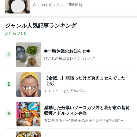
Amebaトピックス
15時間前
ジャンル人気記事ランキング
お弁当づくり
✱一時休業のお知らせ✱
1
ぴこれの毎日コレクション♬.*ﾟ
【全滅…】頑張ったけど買えませんでした
〈涙〉
2
ｒｉｉ＊ごはんアルバム
感動した分厚いソースカツ丼と我が家の茗荷
収穫とドルフィン弁当
3
共に生きる♪ 〜*車椅子の息子とお弁当の記録*〜