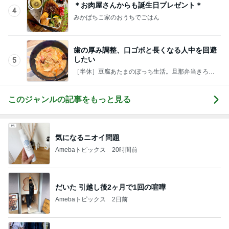
＊お肉屋さんからも誕生日プレゼント＊
4
みかぱちこ家のおうちでごはん
歯の厚み調整、口ゴボと長くなる人中を回避
したい
5
［半休］豆腐あたまのぼっち生活。旦那弁当きろく
はお休み中
このジャンルの記事をもっと見る
気になるニオイ問題
Amebaトピックス
20時間前
だいた 引越し後2ヶ月で1回の喧嘩
Amebaトピックス
2日前