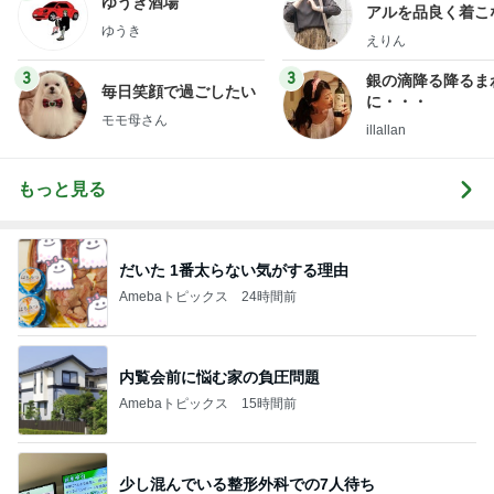
ゆうき酒場
アルを品良く着こ
ゆうき
ファッションブロ
えりん
3
3
銀の滴降る降るま
毎日笑顔で過ごしたい
に・・・
モモ母さん
illallan
もっと見る
だいた 1番太らない気がする理由
Amebaトピックス
24時間前
内覧会前に悩む家の負圧問題
Amebaトピックス
15時間前
少し混んでいる整形外科での7人待ち