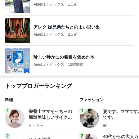
Amebaトピックス
1日前
アレク 従兄弟たちとのよい思い出
Amebaトピックス
2日前
珍しい静かにの看板を集めた本
Amebaトピックス
12時間前
トップブロガーランキング
料理
ファッション
1
1
栄養士ママそっち～の
妻です。ママです
簡単美味しいサイクル
です。
献立
そっち～
eri.
2
2
40代からの大人