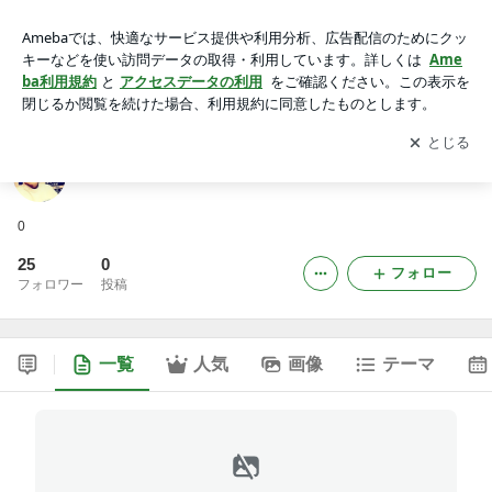
0
アプリをダウンロードして
ブログの更新通知
を受け取りまし
開く
ょう。
0
0
25
0
フォロー
フォロワー
投稿
一覧
人気
画像
テーマ