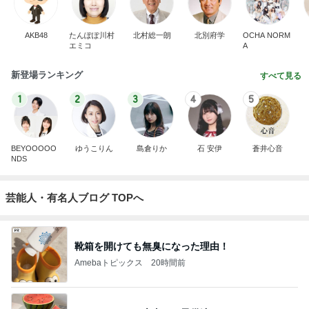
AKB48
たんぽぽ川村
北村総一朗
北別府学
OCHA NORM
エミコ
A
新登場ランキング
すべて見る
1
2
3
4
5
BEYOOOOO
ゆうこりん
島倉りか
石 安伊
蒼井心音
NDS
芸能人・有名人ブログ TOPへ
靴箱を開けても無臭になった理由！
Amebaトピックス
20時間前