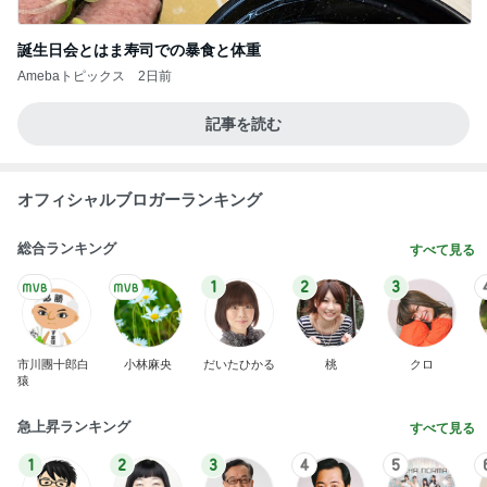
誕生日会とはま寿司での暴食と体重
Amebaトピックス
2日前
記事を読む
オフィシャルブロガーランキング
総合ランキング
すべて見る
1
2
3
市川團十郎白
小林麻央
だいたひかる
桃
クロ
猿
急上昇ランキング
すべて見る
1
2
3
4
5