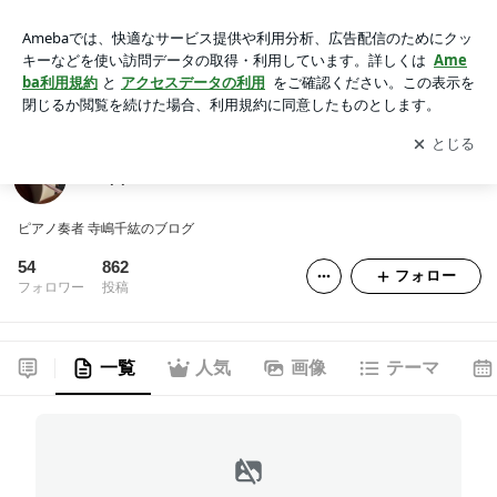
chippiano
アプリをダウンロードして
ブログの更新通知
を受け取りまし
開く
ょう。
chippiano
ピアノ奏者 寺嶋千紘のブログ
54
862
フォロー
フォロワー
投稿
一覧
人気
画像
テーマ