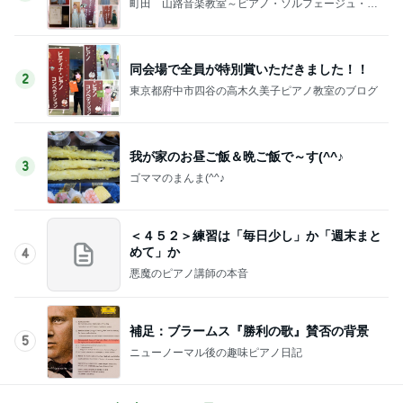
町田 山路音楽教室～ピアノ・ソルフェージュ・リ
トミック
同会場で全員が特別賞いただきました！！
2
東京都府中市四谷の高木久美子ピアノ教室のブログ
我が家のお昼ご飯＆晩ご飯で～す(^^♪
3
ゴママのまんま(^^♪
＜４５２＞練習は「毎日少し」か「週末まと
めて」か
4
悪魔のピアノ講師の本音
補足：ブラームス『勝利の歌』賛否の背景
5
ニューノーマル後の趣味ピアノ日記