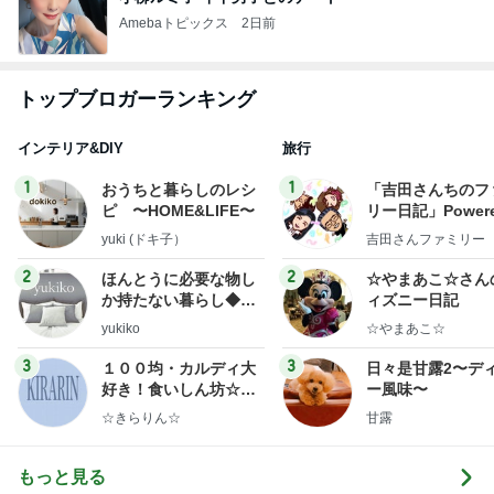
Amebaトピックス
2日前
トップブロガーランキング
インテリア&DIY
旅行
1
1
おうちと暮らしのレシ
「吉田さんちのフ
ピ 〜HOME&LIFE〜
リー日記」Powere
y Ameba 吉田さ
yuki (ドキ子）
吉田さんファミリー
ミリーオフィシャ
ログ
2
2
ほんとうに必要な物し
☆やまあこ☆さん
か持たない暮らし◆Ke
ィズニー日記
ep Life Simple◆〜イ
yukiko
☆やまあこ☆
ンテリアのきろく〜
3
3
１００均・カルディ大
日々是甘露2〜デ
好き！食いしん坊☆き
ー風味〜
らりん☆のブログ
☆きらりん☆
甘露
もっと見る