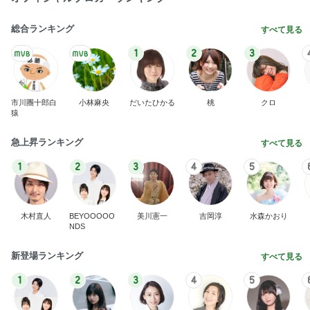
総合ランキング
すべて見る
1
2
3
市川團十郎白
小林麻央
だいたひかる
桃
クロ
猿
急上昇ランキング
すべて見る
1
2
3
4
5
木村直人
BEYOOOOO
美川憲一
吉岡淳
水森かおり
NDS
新登場ランキング
すべて見る
1
2
3
4
5