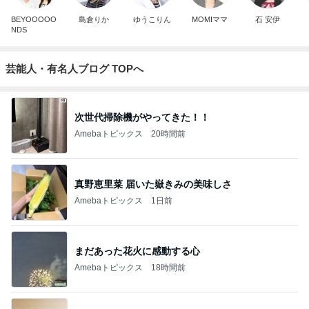
BEYOOOOO
島倉りか
ゆうこりん
MOMIママ
石 安伊
NDS
芸能人・有名人ブログ TOPへ
次世代掃除機がやってきた！！
Amebaトピックス
20時間前
真野恵里菜 届いた嶽きみの美味しさ
Amebaトピックス
1日前
まだあった花火に感動する心
Amebaトピックス
18時間前