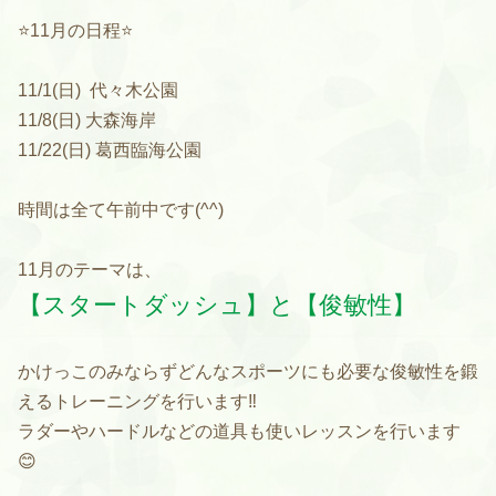
⭐️11月の日程⭐️
11/1(日) 代々木公園
11/8(日) 大森海岸
11/22(日) 葛西臨海公園
時間は全て午前中です(^^)
11月のテーマは、
【スタートダッシュ】と【俊敏性】
かけっこのみならずどんなスポーツにも必要な俊敏性を鍛
えるトレーニングを行います‼️
ラダーやハードルなどの道具も使いレッスンを行います
😊