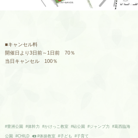
■キャンセル料
開催日より
3
日前～
1
日前
70
％
当日キャンセル
100
％
#
豊洲公園
#
体幹力
#
かけっこ教室
#
砧公園
#
ジャンプ力
#
葛西臨海
公園
#
CHILD
#
体操教室
#
子ども
#
子育て