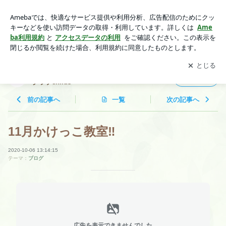
11月かけっこ教室‼️ | 子どもの「好き」と「得意」を育むスポ
ーツクラブchilds
アプリをダウンロードして
ブログの更新通知
を受け取りまし
開く
ょう。
子どもの「好き」と「得意」を育むスポーツ
フォロー
クラブchilds
前の記事へ
一覧
次の記事へ
11月かけっこ教室‼️
2020-10-06 13:14:15
テーマ：
ブログ
広告を表示できませんでした