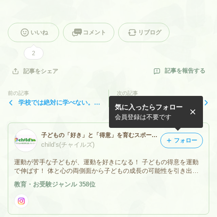
いいね
コメント
リブログ
2
記事を報告する
記事をシェア
前の記事
次の記事
学校では絶対に学べない。も
子どもと接するときの心構え
気に入ったらフォロー
う一つの学校！JOY&LIKE S
その①！！すべてを受け入れ
chool 10月日程
ろ！！
会員登録は不要です
子どもの「好き」と「得意」を育むスポーツクラブchilds
フォロー
child‘s(チャイルズ)
運動が苦手な子どもが、運動を好きになる！ 子どもの得意を運動
で伸ばす！ 体と心の両側面から子どもの成長の可能性を引き出し
ます！！ 公式HP→https://cde-childs.jp
教育・お受験ジャンル 358位