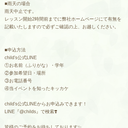
■雨天の場合
雨天中止です。
レッスン開始2時間前までに弊社ホームページにて有無を
記載いたしますので必ずご確認の上、お越しください。
■申込方法
child's公式LINE
①お名前（ふりがな）・学年
②参加希望日・場所
③お電話番号
④当イベントを知ったキッカケ
child's公式LINEからお申込みできます！
LINE『@childs』で検索❣️
皆様のご予約をお待ちしております
✨