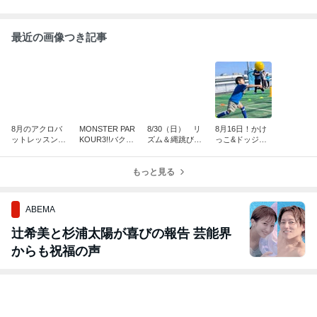
最近の画像つき記事
8月のアクロバ
MONSTER PAR
8/30（日） リ
8月16日！かけ
ットレッスンス
KOUR3!!バク転
ズム＆縄跳び！
っこ&ドッジボ
ケジュー
モンスター編！i
レッスン IN 池
ールin大井町
ル！！！
n豊洲・新富町
袋
もっと見る
ABEMA
辻希美と杉浦太陽が喜びの報告 芸能界
からも祝福の声