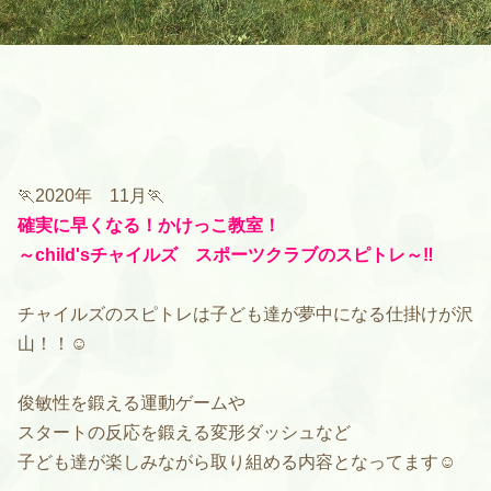
🏃2020年 11月🏃
確実に早くなる！かけっこ教室！
～child'sチャイルズ スポーツクラブのスピトレ～‼️
チャイルズのスピトレは子ども達が夢中になる仕掛けが沢
山！！☺️
俊敏性を鍛える運動ゲームや
スタートの反応を鍛える変形ダッシュなど
子ども達が楽しみながら取り組める内容となってます☺️