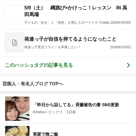
5/9（土） 縄跳び×かけっこ！レッスン IN 高
田馬場
子どもの「好き」と「得意」を育むスポーツクラブchilds
2026年8月8日
発達っ子が自信を持てるようになったこと
発達っ子育児ツライ！を卒業したい！
2026年8月8日
このハッシュタグの記事を見る
芸能人・有名人ブログ TOPへ
「昨日から話してる」斉藤被告の妻 SNS更新
Amebaトピックス
1日前
実家で晩ご飯