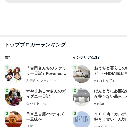
トップブロガーランキング
旅行
インテリア&DIY
1
1
「吉田さんちのファミ
おうちと暮らしの
リー日記」Powered b
ピ 〜HOME&LI
y Ameba 吉田さんファ
吉田さんファミリー
yuki (ドキ子）
ミリーオフィシャルブ
ログ
2
2
☆やまあこ☆さんのデ
ほんとうに必要な
ィズニー日記
か持たない暮らし
ep Life Simple
☆やまあこ☆
yukiko
ンテリアのきろく
3
3
日々是甘露2〜ディズニ
１００均・カルデ
ー風味〜
好き！食いしん坊
らりん☆のブログ
甘露
☆きらりん☆