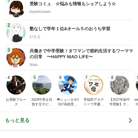
1
受験コミュ ☆悩みも情報もシェアしよう☆
marimcream
2
塾なしで学年１位&オール５のおうち学習
ひさえ
3
共働きで中学受験！タワマンで節約生活するワーママ
の日常 〜HAPPY NIAO LIFE〜
Niao
4
5
6
7
8
お受験ブルー
2029中受を目
☘️シュンタ＠2
早稲田アカデ
【2027年組中
wi
ズ
指す元サピッ
027高校受験
ミーで早慶合
学受験】サピ
クス講師ママ
に向けたドタ
格を目指す20
ママブログ
（
のブログ
バタ日記（20
27年高校受験
24中受完）&
もっと見る
たまに幼児教
育