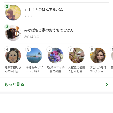
3
みかぱちこ家のおうちでごはん
みかぱちこ
4
5
6
7
8
運動部寮母さ
子連れdeリゾ
3兄弟ママも子
大家族の愛情
ぴこれの毎日
んの毎日お弁
ート、時々キ
育て終盤
ごはんとお弁
コレクション
当☆毎日ごは
ャラ弁
当❤︎
♬.*ﾟ
ん☆
もっと見る