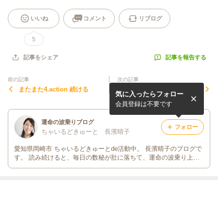
いいね
コメント
リブログ
5
記事を報告する
記事をシェア
前の記事
次の記事
またまた4.action 続ける
4.action 続ける
気に入ったらフォロー
会員登録は不要です
運命の波乗りブログ
フォロー
ちゃいるどきゅーと 長濱晴子
愛知県岡崎市 ちゃいるどきゅーとde活動中。 長濱晴子のブログで
す。 読み続けると、毎日の数秘が肚に落ちて、運命の波乗り上手
になりますよ(^o^)