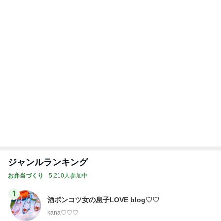
ジャンルランキング
お弁当づくり
5,210人参加中
1
酒ポンコツ女の息子LOVE blog♡♡
kana♡♡♡
2
ｒｉｉ＊ごはんアルバム
ｒｉｉ