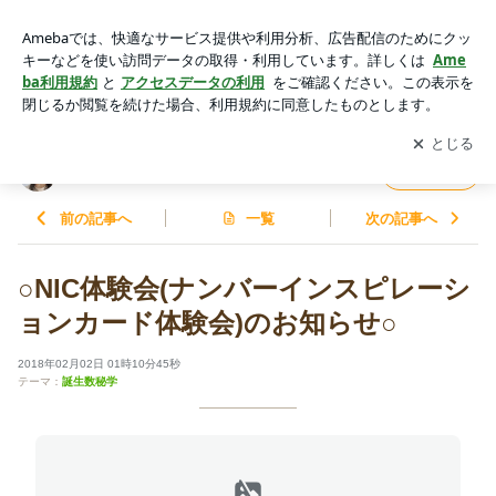
○NIC体験会(ナンバーインスピレーションカード体験会)のお知
らせ○ | 運命の波乗りブログ
アプリをダウンロードして
ブログの更新通知
を受け取りまし
開く
ょう。
運命の波乗りブログ
フォロー
前の記事へ
一覧
次の記事へ
○NIC体験会(ナンバーインスピレーシ
ョンカード体験会)のお知らせ○
2018年02月02日 01時10分45秒
テーマ：
誕生数秘学