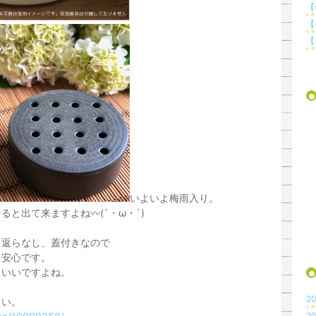
【
【
【
いよいよ梅雨入り。
と出て来ますよね〰(´・ω・`)
り返らなし、蓋付きなので
も安心です。
もいいですよね。
20
さい。
20