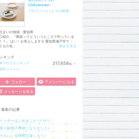
Chikudouen
プロフィール
｜
ピグの部屋
住まいの地域：
愛知県
己紹介：『陶器ってどういうところで作っている
！？』 はい！お答えします☺︎ 愛知県瀬戸市で〈
どもの名...
続きを見る
ンキング
317,658
体ブログランキング
位
↑
ラ
貨店ジャンル
ン
キ
ン
フォロー
アメンバーになる
グ
上
メッセージを送る
昇
最新の記事
イッターはじめました＼(^o^)／
取り線香の季節になりました♪
うちにいる時間を楽しもう♪