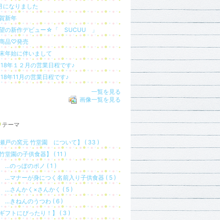
月になりました
賀新年
望の新作デビュー☆「 SUCUU 」
商品♡発売
末年始に伴いまして
018年１２月の営業日程です♪
018年11月の営業日程です♪
一覧を見る
画像一覧を見る
テーマ
瀬戸の窯元 竹堂園 について】 ( 33 )
竹堂園の子供食器】 ( 11 )
のっぽのポノ ( 1 )
マナーが身につく名前入り子供食器 ( 5 )
さんかく×さんかく ( 5 )
きねんのうつわ ( 6 )
ギフトにぴったり！】 ( 3 )