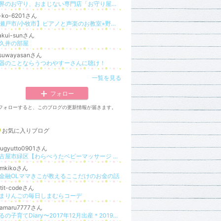
世界のお守り、おまじない専門店「お守り屋さん」公式ブログ
o-ko-6201さん
【瀬戸市/小牧市】ピアノと声楽のお教室⭐︎野村知子のマイペース活動記！
akui-sunさん
久井の部屋
tsuwayasanさん
器のことならうつわやすーさんに聴け！
一覧を見る
フォロー
フォローすると、このブログの更新情報が届きます。
お気に入りブログ
yugyutto0901さん
名古屋市緑区【わらべうたベビーマッサージ ぎゅぎゅっと*】
amkikoさん
金融OLママきこが教えるここだけのお金の話
tit-codeさん
まりんごの毎日しまむらコーデ
samaru7777さん
まるの子育てDiary〜2017年12月出産＊2019年9月出産〜