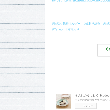
https://item.rakuten.co.jp/chikud
#蚊取り線香ホルダー
#蚊取り線香
#蚊
#Yahoo
#梅雨入り
名入れのうつわ Chikudou
ブログの更新情報が受け取れて
フォロー