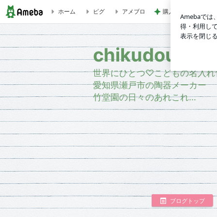
ホーム
ピグ
アメブロ
購入して大正解だっ
蚊取り線香の季節になりました♪ | chikudouen
chikudouen
世界にひとつ♡こどもの名入れ
愛知県瀬戸市の陶器メーカー
竹堂園の日々のあれこれ…
ブログトップ