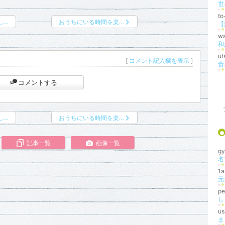
t
し…
おうちにいる時間を楽…
w
和
u
[
コメント記入欄を表示
]
食
コメントする
し…
おうちにいる時間を楽…
記事一覧
画像一覧
g
1
元
pe
し
u