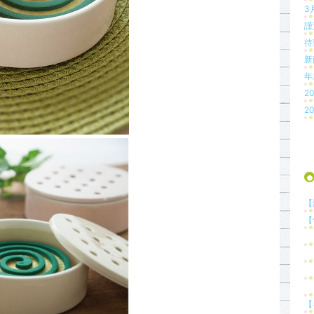
3
謹
待
新
年
2
2
【
【
…
…
…
…
【