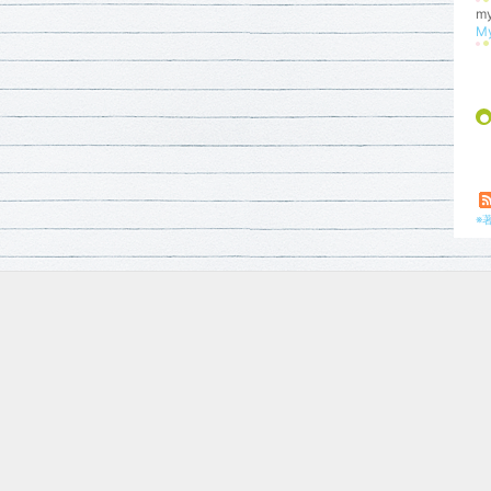
m
My
※