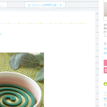
し…
おうちにいる時間を楽…
お
自
の
こ
ラ
全
雑
ツ
蚊
お