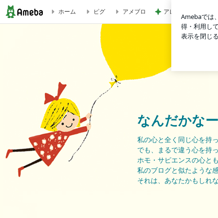
アレク エルメスの
ホーム
ピグ
アメブロ
なんだかなー
なんだかな
私の心と全く同じ心を持
でも、まるで違う心を持
ホモ・サピエンスの心と
私のブログと似たような
それは、あなたかもしれ