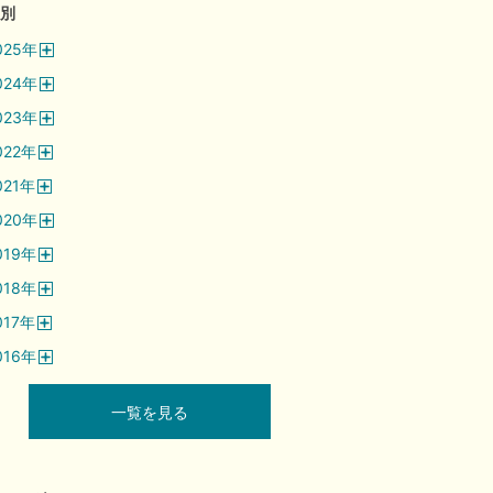
別
025
年
開
024
年
く
開
023
年
く
開
022
年
く
開
021
年
く
開
020
年
く
開
019
年
く
開
018
年
く
開
017
年
く
開
016
年
く
開
く
一覧を見る