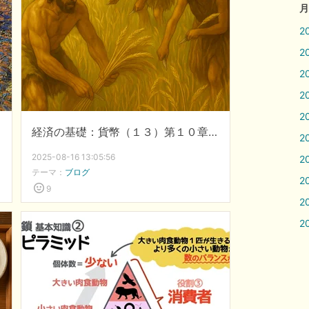
月
2
2
2
2
2
経済の基礎：貨幣（１３）第１０章：農耕（３）定住
2
2025-08-16 13:05:56
2
テーマ：
ブログ
2
9
2
2