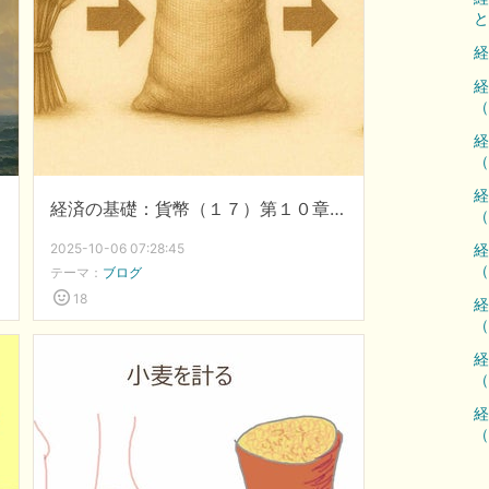
と
経
経
（
経
（
経
経済の基礎：貨幣（１７）第１０章：農耕（７）分割分配
（
2025-10-06 07:28:45
経
（
テーマ：
ブログ
18
経
（
経
（
経
（