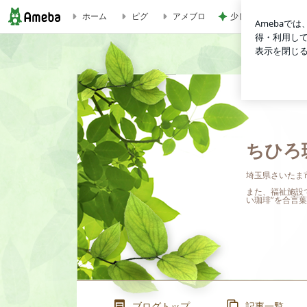
少し贅沢なフードコ
ホーム
ピグ
アメブロ
ちひろ珈琲のブログ
ちひろ
埼玉県さいたま
また、福祉施設
い珈琲”を合言
ブログトップ
記事一覧