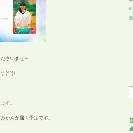
5
憂
くださいませ～
^^)/
します。
夏みかんが届く予定です。