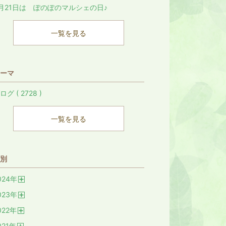
月21日は ぽのぽのマルシェの日♪
一覧を見る
ーマ
ログ ( 2728 )
一覧を見る
別
024
年
開
023
年
く
開
022
年
く
開
021
年