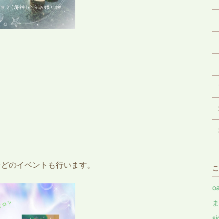
などのイベントも行います。
こ
o
s