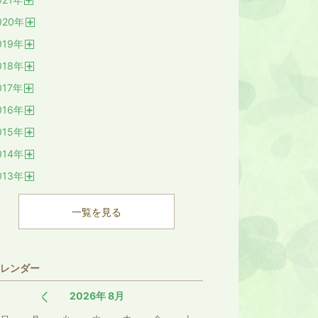
く
開
020
年
く
開
019
年
く
開
018
年
く
開
017
年
く
開
016
年
く
開
015
年
く
開
014
年
く
開
013
年
く
開
く
一覧を見る
レンダー
2026年 8月