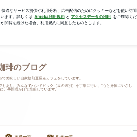
ートのランチ
芸能人ブログ
人気ブログ
新規登録
ロ
珈琲のブログ
市で美味しい自家焙煎豆屋＆カフェをしています。
でもあり、みんなでハンドピック（豆の選別）を丁寧に行い、“心と身体にやさし
葉に、手間暇かけて焙煎しています。
画像一覧
動画一覧