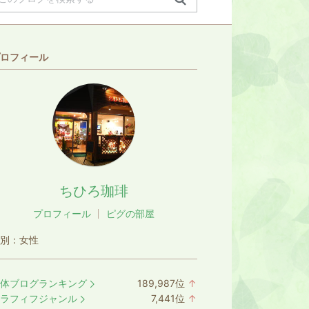
ロフィール
ちひろ珈琲
プロフィール
ピグの部屋
別：
女性
体ブログランキング
189,987
位
↑
ラ
ラフィフジャンル
7,441
位
↑
ン
ラ