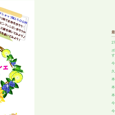
最
2
ボ
す
今
久
本
本
本
今
今