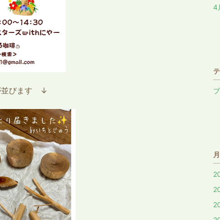
4
テ
が並びます ↓
ブ
月
2
2
2
2