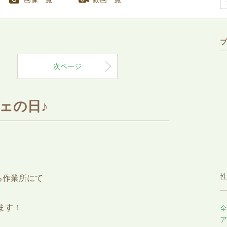
プ
次ページ
ェの日♪
性
ろ作業所にて
ます！
全
ア