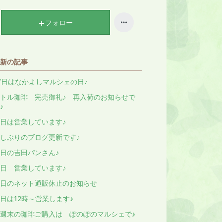
キ
ン
ン
キ
フォロー
グ
ン
上
グ
昇
上
新の記事
昇
7日はなかよしマルシェの日♪
トル珈琲 完売御礼♪ 再入荷のお知らせで
♪
日は営業しています♪
しぶりのブログ更新です♪
日の吉田パンさん♪
日 営業しています♪
日のネット通販休止のお知らせ
日は12時～営業します♪
週末の珈琲ご購入は ぽのぽのマルシェで♪