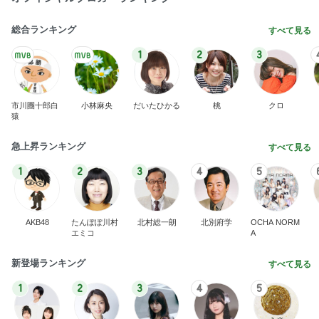
総合ランキング
すべて見る
1
2
3
市川團十郎白
小林麻央
だいたひかる
桃
クロ
猿
急上昇ランキング
すべて見る
1
2
3
4
5
AKB48
たんぽぽ川村
北村総一朗
北別府学
OCHA NORM
エミコ
A
新登場ランキング
すべて見る
1
2
3
4
5