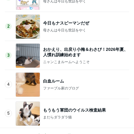
母さんは今日も世話をやく
今日もナスピーマンだぜ
2
母さんは今日も世話をやく
おかえり、出戻り小梅＆わさび！2026年夏、
人慣れ訓練始めます
3
ニャンこまルームへようこそ
白血ルーム
4
ファーブル家のブログ
もうもう軍団のウイルス検査結果
5
まだらダラダラ猫