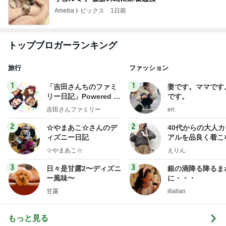
Amebaトピックス
1日前
トップブロガーランキング
旅行
ファッション
1
1
「吉田さんちのファミ
妻です。ママです
リー日記」Powered b
です。
y Ameba 吉田さんファ
吉田さんファミリー
eri.
ミリーオフィシャルブ
ログ
2
2
☆やまあこ☆さんのデ
40代からの大人
ィズニー日記
アルを品良く着こ
ファッションブロ
☆やまあこ☆
えりん
3
3
日々是甘露2〜ディズニ
銀の滴降る降るま
ー風味〜
に・・・
甘露
illallan
もっと見る