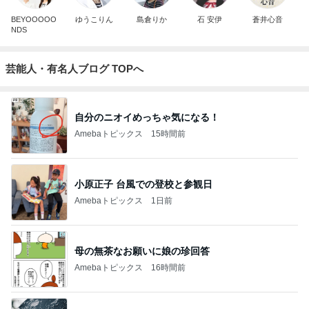
BEYOOOOO
ゆうこりん
島倉りか
石 安伊
蒼井心音
NDS
芸能人・有名人ブログ TOPへ
自分のニオイめっちゃ気になる！
Amebaトピックス
15時間前
小原正子 台風での登校と参観日
Amebaトピックス
1日前
母の無茶なお願いに娘の珍回答
Amebaトピックス
16時間前