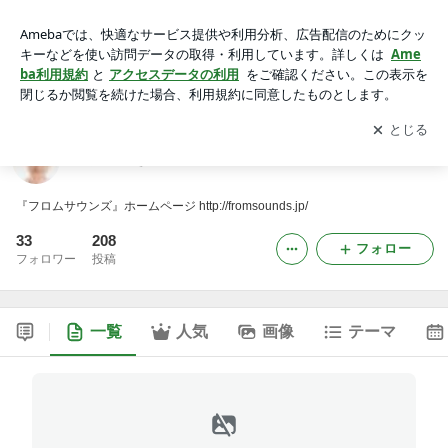
ちはらさきブログ
アプリをダウンロードして
ブログの更新通知
を受け取りまし
開く
ょう。
ちはらさきブログ
『フロムサウンズ』ホームページ http://fromsounds.jp/
33
208
フォロー
フォロワー
投稿
一覧
人気
画像
テーマ