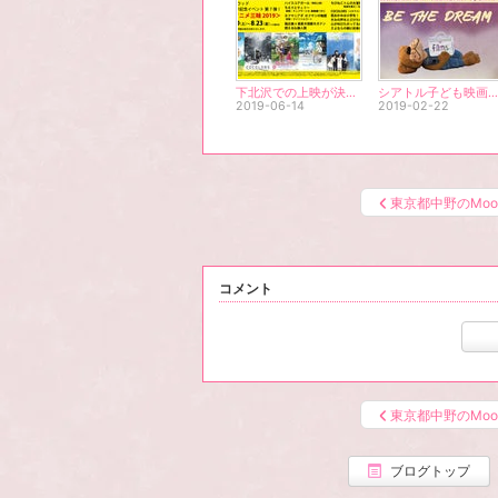
下北沢での上映が決定しました！
シアトル子ども映画祭にて審査員賞＆観客賞をW受賞！
2019-06-14
2019-02-22
東京都中野のMoo
コメント
東京都中野のMoo
ブログトップ