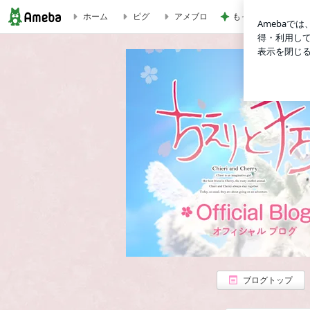
ホーム
ピグ
アメブロ
もっと早く来ればよ
三重県四日市のじばさん三重にて上映決定！ | 映画 ちえりと
ブログトップ