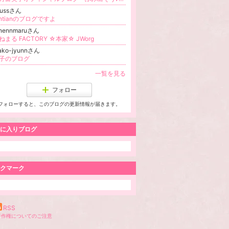
xussさん
intianのブログですよ
anennmaruさん
ねまる FACTORY ☆本家☆ JWorg
ako-jyunnさん
子のブログ
一覧を見る
フォロー
フォローすると、このブログの更新情報が届きます。
に入りブログ
クマーク
RSS
著作権についてのご注意