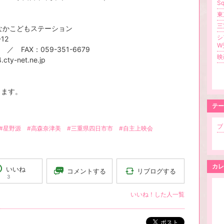
S
東
三
なかこどもステーション
シ
2
W
FAX：059-351-6679
映
net.ne.jp
！
ります。
テー
ブロ
#星野源
#高森奈津美
#三重県四日市市
#自主上映会
カレ
いいね
リブログする
コメントする
3
いいね！した人一覧
ポスト