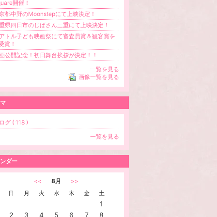
quare開催！
京都中野のMoonstepにて上映決定！
重県四日市のじばさん三重にて上映決定！
アトル子ども映画祭にて審査員賞＆観客賞を
受賞！
画公開記念！初日舞台挨拶が決定！！
一覧を見る
画像一覧を見る
マ
グ ( 118 )
一覧を見る
ンダー
<<
8月
>>
日
月
火
水
木
金
土
1
2
3
4
5
6
7
8