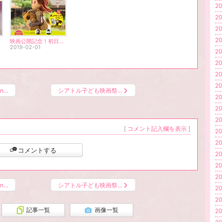
20
20
20
20
映画公開記念！初日舞台挨拶が決定！！
2019-02-01
20
20
20
20
n…
シアトル子ども映画祭…
20
20
20
[
コメント記入欄を表示
]
20
20
コメントする
20
20
20
n…
シアトル子ども映画祭…
20
20
記事一覧
画像一覧
20