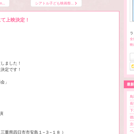
n…
シアトル子ども映画祭…
にて上映決定！
ラ
全
映
定しました！
映決定です！
画会」
最新
鳥
長
下
演
徳
京
ベ
（三重県四日市市安島１−３−１８ ）