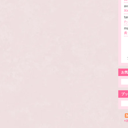
a
X
t
た
m
眞
お気
ブッ
※