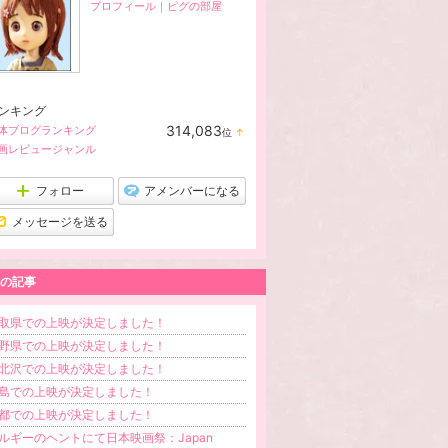
プロフィール
｜
ピグの部屋
ンキング
314,083
体ブログランキング
位
↑
ラ
画レビュージャンル
ン
キ
ン
フォロー
アメンバーになる
グ
上
メッセージを送る
昇
の記事
取県での上映が決定しました！
野県での上映が決定しました！
北沢での上映が決定しました！
島での上映が決定しました！
都での上映が決定しました！
ルギーのヘントにて日本映画祭：Japan