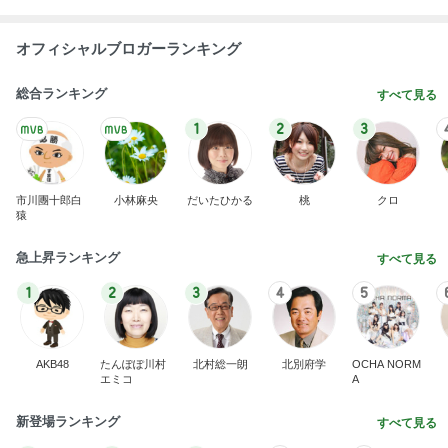
オフィシャルブロガーランキング
総合ランキング
すべて見る
1
2
3
市川團十郎白
小林麻央
だいたひかる
桃
クロ
猿
急上昇ランキング
すべて見る
1
2
3
4
5
AKB48
たんぽぽ川村
北村総一朗
北別府学
OCHA NORM
エミコ
A
新登場ランキング
すべて見る