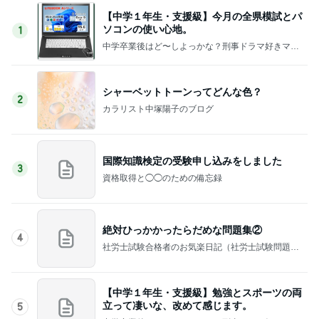
【中学１年生・支援級】今月の全県模試とパ
ソコンの使い心地。
1
中学卒業後はど〜しよっかな？刑事ドラマ好きママ
の日常♪♪
シャーベットトーンってどんな色？
2
カラリスト中塚陽子のブログ
国際知識検定の受験申し込みをしました
3
資格取得と◯◯のための備忘録
絶対ひっかかったらだめな問題集②
4
社労士試験合格者のお気楽日記（社労士試験問題演
習付き）
【中学１年生・支援級】勉強とスポーツの両
立って凄いな、改めて感じます。
5