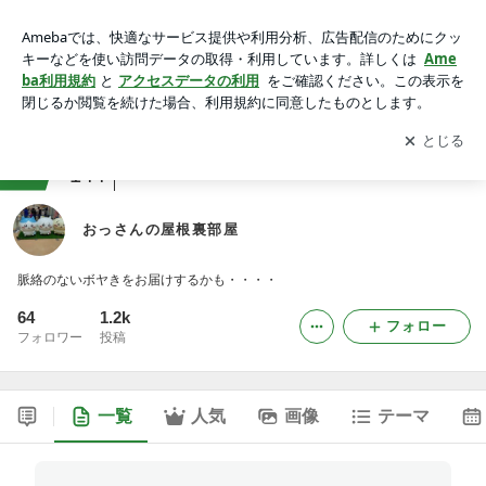
おっさんの屋根裏部屋
アプリをダウンロードして
ブログの更新通知
を受け取りまし
開く
ょう。
ranking
試験・資格ジャンル
144
おっさんの屋根裏部屋
脈絡のないボヤきをお届けするかも・・・・
64
1.2k
フォロー
フォロワー
投稿
一覧
人気
画像
テーマ