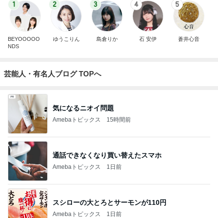
1
2
3
4
5
BEYOOOOO
ゆうこりん
島倉りか
石 安伊
蒼井心音
NDS
芸能人・有名人ブログ TOPへ
気になるニオイ問題
Amebaトピックス
15時間前
通話できなくなり買い替えたスマホ
Amebaトピックス
1日前
スシローの大とろとサーモンが110円
Amebaトピックス
1日前